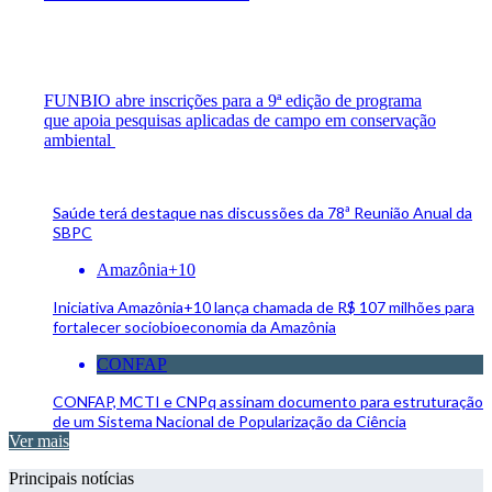
FUNBIO abre inscrições para a 9ª edição de programa
que apoia pesquisas aplicadas de campo em conservação
ambiental
Saúde terá destaque nas discussões da 78ª Reunião Anual da
SBPC
Amazônia+10
Iniciativa Amazônia+10 lança chamada de R$ 107 milhões para
fortalecer sociobioeconomia da Amazônia
CONFAP
CONFAP, MCTI e CNPq assinam documento para estruturação
de um Sistema Nacional de Popularização da Ciência
Ver mais
Principais notícias