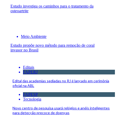
Estudo investiga os caminhos para o tratamento da
osteoartrite
Meio Ambiente
Estudo propõe novo método para remoção de coral
invasor no Brasil
Editais
FAPERJ
Edital das academias sediadas no RJ é lançado em cerimônia
oficial na ABL
FAPESP
Tecnologia
Novo centro de pesquisa usará relógios e anéis inteligentes
para detecção precoce de doenças