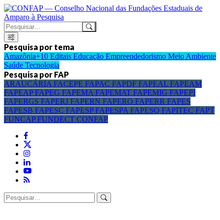
Pesquisa por tema
Amazônia+10
Editais
Educação
Empreendedorismo
Meio Ambiente
Saúde
Tecnologia
Pesquisa por FAP
ARAUCÁRIA
FACEPE
FAPAC
FAPDF
FAPEAL
FAPEAM
FAPEAP
FAPEG
FAPEMA
FAPEMAT
FAPEMIG
FAPEPI
FAPERGS
FAPERJ
FAPERN
FAPERO
FAPERR
FAPES
FAPESB
FAPESC
FAPESP
FAPESPA
FAPESQ
FAPITEC
FAPT
FUNCAP
FUNDECT
CONFAP