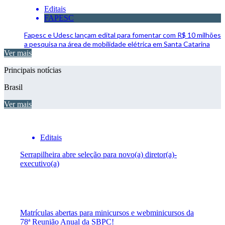
Editais
FAPESC
Fapesc e Udesc lançam edital para fomentar com R$ 10 milhões
a pesquisa na área de mobilidade elétrica em Santa Catarina
Ver mais
Principais notícias
Brasil
Ver mais
Editais
Serrapilheira abre seleção para novo(a) diretor(a)-
executivo(a)
Matrículas abertas para minicursos e webminicursos da
78ª Reunião Anual da SBPC!