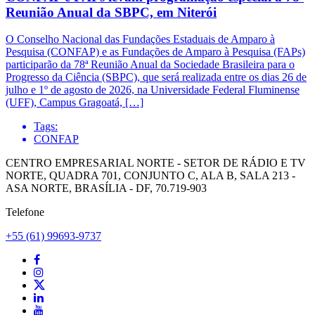
Reunião Anual da SBPC, em Niterói
O Conselho Nacional das Fundações Estaduais de Amparo à
Pesquisa (CONFAP) e as Fundações de Amparo à Pesquisa (FAPs)
participarão da 78ª Reunião Anual da Sociedade Brasileira para o
Progresso da Ciência (SBPC), que será realizada entre os dias 26 de
julho e 1º de agosto de 2026, na Universidade Federal Fluminense
(UFF), Campus Gragoatá, […]
Tags:
CONFAP
CENTRO EMPRESARIAL NORTE - SETOR DE RÁDIO E TV
NORTE, QUADRA 701, CONJUNTO C, ALA B, SALA 213 -
ASA NORTE, BRASÍLIA - DF, 70.719-903
Telefone
+55 (61) 99693-9737