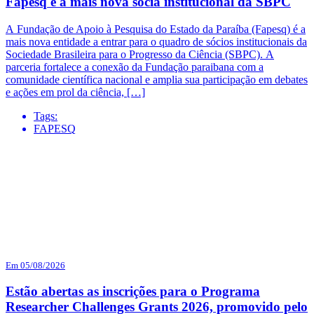
Fapesq é a mais nova sócia institucional da SBPC
A Fundação de Apoio à Pesquisa do Estado da Paraíba (Fapesq) é a
mais nova entidade a entrar para o quadro de sócios institucionais da
Sociedade Brasileira para o Progresso da Ciência (SBPC). A
parceria fortalece a conexão da Fundação paraibana com a
comunidade científica nacional e amplia sua participação em debates
e ações em prol da ciência, […]
Tags:
FAPESQ
Em 05/08/2026
Estão abertas as inscrições para o Programa
Researcher Challenges Grants 2026, promovido pelo