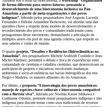
Também sob o tema da bioeconomia, o
workshop “Organizando
de forma diferente para outros futuros: pensando o
desenvolvimento de uma bioeconomia inclusiva na Pan-
Amazônia a partir de meta-organizações e dos povos
indígenas”
, liderado pelos pesquisadores José Augusto Lacerda
Fernandes e Héloïse Amandine Berkowitz, vai abordar uma das
questões-chave a respeito deste modelo de desenvolvimento: o
reconhecimento dos povos e comunidades tradicionais como
protagonistas desse movimento, demandando a articulação de
múltiplos atores em prol de uma agenda coletiva, que respeite os
seus saberes e visões de mundo.
O quarto
projeto, “Desafios e Resiliências Hidroclimáticas na
Amazônia”
, dos pesquisadores Michele Andriolli Custódio e Jean-
Michel Martinez, permitirá o debate e troca de experiências entre
comunidade de cientistas e cidadãos cientistas, que desenvolvam ou
participem de projetos e iniciativas envolvendo mudanças
ambientais e sócio-econômicas nas bacias hidrográficas dos rios
Negro e Madeira, os maiores afluentes do rio Amazonas.
Por último, a
proposta “Etnoecologia dos povos amazônicos:
manejo de espécies-chave culturais e bioeconomia compatível
com a floresta viva”
, liderada por Noemia Kazue Ishikawa e
Guillaume Odonne, pretende reunir pesquisadores indígenas e não
indígenas para discutir temas como usos tradicionais de recursos
naturais, bioeconomia e mecanismos de remuneração por serviços