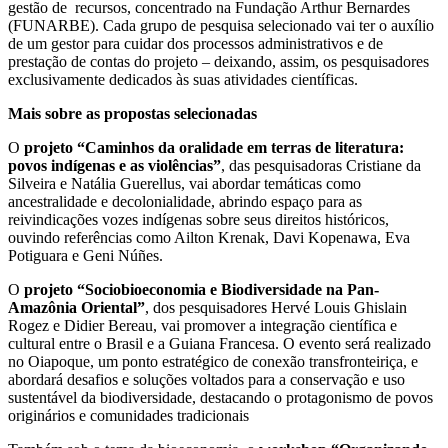
gestão de recursos, concentrado na Fundação Arthur Bernardes
(FUNARBE). Cada grupo de pesquisa selecionado vai ter o auxílio
de um gestor para cuidar dos processos administrativos e de
prestação de contas do projeto – deixando, assim, os pesquisadores
exclusivamente dedicados às suas atividades científicas.
Mais sobre as propostas selecionadas
O
projeto “Caminhos da oralidade em terras de literatura:
povos indígenas e as violências”
, das pesquisadoras Cristiane da
Silveira e Natália Guerellus, vai abordar temáticas como
ancestralidade e decolonialidade, abrindo espaço para as
reivindicações vozes indígenas sobre seus direitos históricos,
ouvindo referências como Ailton Krenak, Davi Kopenawa, Eva
Potiguara e Geni Núñes.
O
projeto “Sociobioeconomia e Biodiversidade na Pan-
Amazônia Oriental”
, dos pesquisadores Hervé Louis Ghislain
Rogez e Didier Bereau, vai promover a integração científica e
cultural entre o Brasil e a Guiana Francesa. O evento será realizado
no Oiapoque, um ponto estratégico de conexão transfronteiriça, e
abordará desafios e soluções voltados para a conservação e uso
sustentável da biodiversidade, destacando o protagonismo de povos
originários e comunidades tradicionais