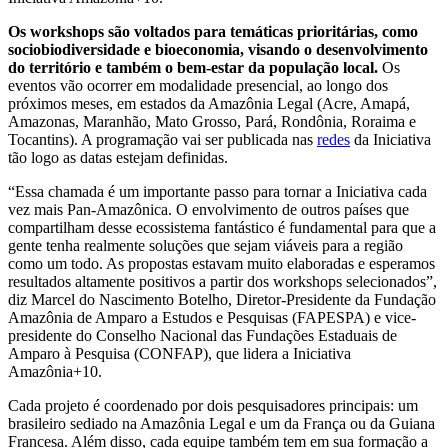
Os workshops são voltados para temáticas prioritárias, como
sociobiodiversidade e bioeconomia, visando o desenvolvimento
do território e também o bem-estar da população local.
Os
eventos vão ocorrer em modalidade presencial, ao longo dos
próximos meses, em estados da Amazônia Legal (Acre, Amapá,
Amazonas, Maranhão, Mato Grosso, Pará, Rondônia, Roraima e
Tocantins). A programação vai ser publicada nas
redes
da Iniciativa
tão logo as datas estejam definidas.
“Essa chamada é um importante passo para tornar a Iniciativa cada
vez mais Pan-Amazônica. O envolvimento de outros países que
compartilham desse ecossistema fantástico é fundamental para que a
gente tenha realmente soluções que sejam viáveis para a região
como um todo. As propostas estavam muito elaboradas e esperamos
resultados altamente positivos a partir dos workshops selecionados”,
diz Marcel do Nascimento Botelho, Diretor-Presidente da Fundação
Amazônia de Amparo a Estudos e Pesquisas (FAPESPA) e vice-
presidente do Conselho Nacional das Fundações Estaduais de
Amparo à Pesquisa (CONFAP), que lidera a Iniciativa
Amazônia+10.
Cada projeto é coordenado por dois pesquisadores principais: um
brasileiro sediado na Amazônia Legal e um da França ou da Guiana
Francesa. Além disso, cada equipe também tem em sua formação a