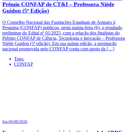
Prêmio CONFAP de CT&I – Professora Niède
Guidon (5ª Edição)
O Conselho Nacional das Fundações Estaduais de Amparo à
Pesquisa (CONFAP) publicou, nesta quinta-feira (6), o resultado
preliminar do Edital nº 01/2025, com a relação dos finalistas do
Prêmio CONFAP de Ciência, Tecnologia e Inovação – Professora
Niède Guidon (5ª edição). Em sua quinta edição, a premiação
nacional promovida pelo CONFAP conta com apoio da […]
Tags:
CONFAP
Em 06/08/2026