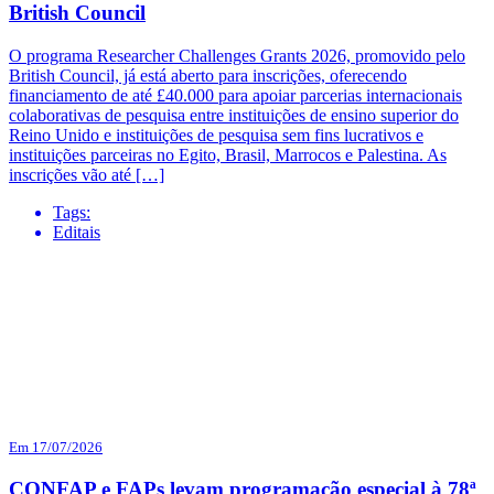
British Council
O programa Researcher Challenges Grants 2026, promovido pelo
British Council, já está aberto para inscrições, oferecendo
financiamento de até £40.000 para apoiar parcerias internacionais
colaborativas de pesquisa entre instituições de ensino superior do
Reino Unido e instituições de pesquisa sem fins lucrativos e
instituições parceiras no Egito, Brasil, Marrocos e Palestina. As
inscrições vão até […]
Tags:
Editais
Em 17/07/2026
CONFAP e FAPs levam programação especial à 78ª