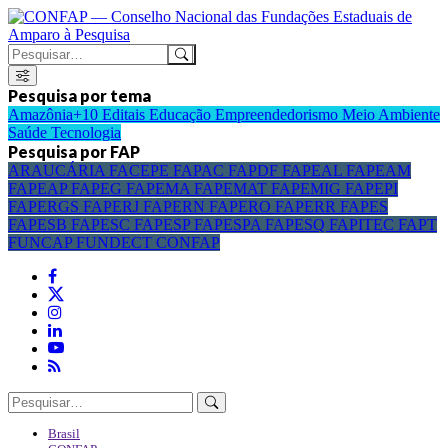
Pesquisa por tema
Amazônia+10
Editais
Educação
Empreendedorismo
Meio Ambiente
Saúde
Tecnologia
Pesquisa por FAP
ARAUCÁRIA
FACEPE
FAPAC
FAPDF
FAPEAL
FAPEAM
FAPEAP
FAPEG
FAPEMA
FAPEMAT
FAPEMIG
FAPEPI
FAPERGS
FAPERJ
FAPERN
FAPERO
FAPERR
FAPES
FAPESB
FAPESC
FAPESP
FAPESPA
FAPESQ
FAPITEC
FAPT
FUNCAP
FUNDECT
CONFAP
Brasil