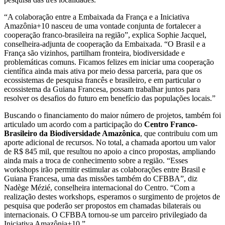
“A colaboração entre a Embaixada da França e a Iniciativa
Amazônia+10 nasceu de uma vontade conjunta de fortalecer a
cooperação franco-brasileira na região”, explica Sophie Jacquel,
conselheira-adjunta de cooperação da Embaixada. “O Brasil e a
França são vizinhos, partilham fronteira, biodiversidade e
problemáticas comuns. Ficamos felizes em iniciar uma cooperação
científica ainda mais ativa por meio dessa parceria, para que os
ecossistemas de pesquisa francês e brasileiro, e em particular o
ecossistema da Guiana Francesa, possam trabalhar juntos para
resolver os desafios do futuro em benefício das populações locais.”
Buscando o financiamento do maior número de projetos, também foi
articulado um acordo com a participação do
Centro Franco-
Brasileiro da Biodiversidade Amazônica
, que contribuiu com um
aporte adicional de recursos. No total, a chamada aportou um valor
de R$ 845 mil, que resultou no apoio a cinco propostas, ampliando
ainda mais a troca de conhecimento sobre a região. “Esses
workshops irão permitir estimular as colaborações entre Brasil e
Guiana Francesa, uma das missões também do CFBBA”, diz
Nadège Mézié, conselheira internacional do Centro. “Com a
realização destes workshops, esperamos o surgimento de projetos de
pesquisa que poderão ser propostos em chamadas bilaterais ou
internacionais. O CFBBA tornou-se um parceiro privilegiado da
Iniciativa Amazônia+10.”