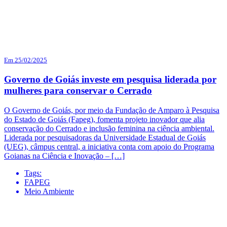
Em 25/02/2025
Governo de Goiás investe em pesquisa liderada por
mulheres para conservar o Cerrado
O Governo de Goiás, por meio da Fundação de Amparo à Pesquisa
do Estado de Goiás (Fapeg), fomenta projeto inovador que alia
conservação do Cerrado e inclusão feminina na ciência ambiental.
Liderada por pesquisadoras da Universidade Estadual de Goiás
(UEG), câmpus central, a iniciativa conta com apoio do Programa
Goianas na Ciência e Inovação – […]
Tags:
FAPEG
Meio Ambiente