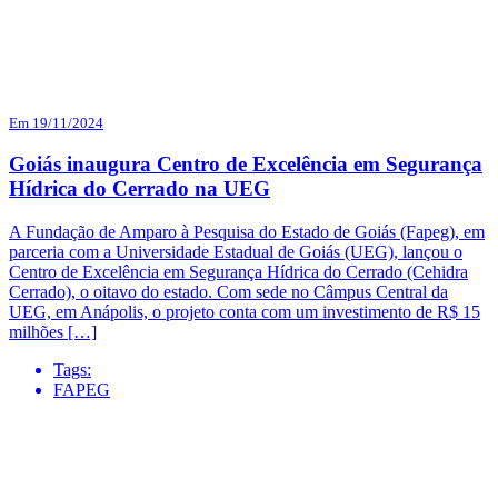
Em 19/11/2024
Goiás inaugura Centro de Excelência em Segurança
Hídrica do Cerrado na UEG
A Fundação de Amparo à Pesquisa do Estado de Goiás (Fapeg), em
parceria com a Universidade Estadual de Goiás (UEG), lançou o
Centro de Excelência em Segurança Hídrica do Cerrado (Cehidra
Cerrado), o oitavo do estado. Com sede no Câmpus Central da
UEG, em Anápolis, o projeto conta com um investimento de R$ 15
milhões […]
Tags:
FAPEG