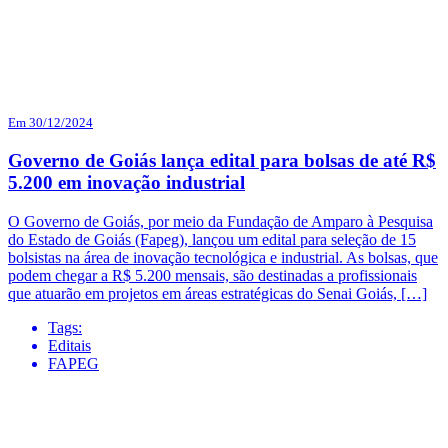
Em 30/12/2024
Governo de Goiás lança edital para bolsas de até R$
5.200 em inovação industrial
O Governo de Goiás, por meio da Fundação de Amparo à Pesquisa
do Estado de Goiás (Fapeg), lançou um edital para seleção de 15
bolsistas na área de inovação tecnológica e industrial. As bolsas, que
podem chegar a R$ 5.200 mensais, são destinadas a profissionais
que atuarão em projetos em áreas estratégicas do Senai Goiás, […]
Tags:
Editais
FAPEG