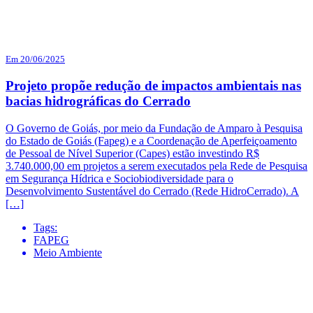
Em 20/06/2025
Projeto propõe redução de impactos ambientais nas
bacias hidrográficas do Cerrado
O Governo de Goiás, por meio da Fundação de Amparo à Pesquisa
do Estado de Goiás (Fapeg) e a Coordenação de Aperfeiçoamento
de Pessoal de Nível Superior (Capes) estão investindo R$
3.740.000,00 em projetos a serem executados pela Rede de Pesquisa
em Segurança Hídrica e Sociobiodiversidade para o
Desenvolvimento Sustentável do Cerrado (Rede HidroCerrado). A
[…]
Tags:
FAPEG
Meio Ambiente