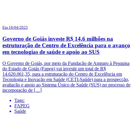
Em 16/04/2025
Governo de Goiás investe R$ 14,6 milhões na
estruturação de Centro de Excelência para o avanço
em tecnologias de saúde e apoio ao SUS
O Governo de Goiás, por meio da Fundação de Amparo à Pesquisa
do Estado de Goiás (Fapeg) vai investir um total de R$
14.620.061,35, para a estruturação do Centro de Excelência em
Tecnologia e Inovação em Saúde (CETI-Saúde) para a prospecção,
avaliação e apoio ao Sistema Único de Saúde (SUS) no processo de
incorporação de […]
Tags:
FAPEG
Saúde