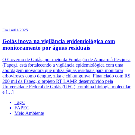
Em 14/01/2025
Goiás inova na vigilância epidemiológica com
monitoramento por águas residuais
O Governo de Goiás, por meio da Fundação de Amparo à Pesquisa
(Fapeg), está fortalecendo a vigilância epidemiológica com uma
abordagem inovadora que utiliza águas residuais para monitorar
arboviroses como dengue, zika e chikungunya. Financiado com R$
200 mil da Fapeg, o projeto RT-LAMP, desenvolvido pela
Universidade Federal de Goiás (UFG), combina biologia molecular
e […]
Tags:
FAPEG
Meio Ambiente