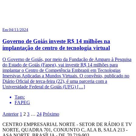
Em 04/11/2024
Governo de Goiás investe R$ 14 milhões na
implantação de centro de tecnologia virtual
O Governo de Goiás, por meio da Fundação de Amparo à Pesquisa
do Estado de Goiás (Fapeg), vai investir R$ 14 milhões para
implantar o Centro de Competência Embrapii em Tecnologias
Imersivas Aplicadas a Mundos Virtuais. O convênio, publicado no
Diário Oficial de terça-feira (22), é uma parceria com a
Universidade Federal de Goiás (UFG) […]
Tags:
FAPEG
Anterior
1
2
3
…
24
Próximo
CENTRO EMPRESARIAL NORTE - SETOR DE RÁDIO E TV
NORTE, QUADRA 701, CONJUNTO C, ALA B, SALA 213 -
ASA NORTE, BRASÍLIA - DF, 70.719-903