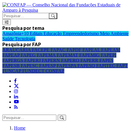
Pesquisa por tema
Amazônia+10
Editais
Educação
Empreendedorismo
Meio Ambiente
Saúde
Tecnologia
Pesquisa por FAP
ARAUCÁRIA
FACEPE
FAPAC
FAPDF
FAPEAL
FAPEAM
FAPEAP
FAPEG
FAPEMA
FAPEMAT
FAPEMIG
FAPEPI
FAPERGS
FAPERJ
FAPERN
FAPERO
FAPERR
FAPES
FAPESB
FAPESC
FAPESP
FAPESPA
FAPESQ
FAPITEC
FAPT
FUNCAP
FUNDECT
CONFAP
Home