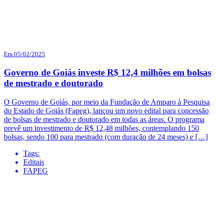
Em 05/02/2025
Governo de Goiás investe R$ 12,4 milhões em bolsas
de mestrado e doutorado
O Governo de Goiás, por meio da Fundação de Amparo à Pesquisa
do Estado de Goiás (Fapeg), lançou um novo edital para concessão
de bolsas de mestrado e doutorado em todas as áreas. O programa
prevê um investimento de R$ 12,48 milhões, contemplando 150
bolsas, sendo 100 para mestrado (com duração de 24 meses) e […]
Tags:
Editais
FAPEG