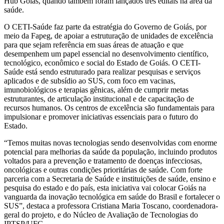
Hub Goiás, quando também foram lançados três editais na área da
saúde.
O CETI-Saúde faz parte da estratégia do Governo de Goiás, por
meio da Fapeg, de apoiar a estruturação de unidades de excelência
para que sejam referência em suas áreas de atuação e que
desempenhem um papel essencial no desenvolvimento científico,
tecnológico, econômico e social do Estado de Goiás. O CETI-
Saúde está sendo estruturado para realizar pesquisas e serviços
aplicados e de subsídio ao SUS, com foco em vacinas,
imunobiológicos e terapias gênicas, além de cumprir metas
estruturantes, de articulação institucional e de capacitação de
recursos humanos. Os centros de excelência são fundamentais para
impulsionar e promover iniciativas essenciais para o futuro do
Estado.
“Temos muitas novas tecnologias sendo desenvolvidas com enorme
potencial para melhorias da saúde da população, incluindo produtos
voltados para a prevenção e tratamento de doenças infecciosas,
oncológicas e outras condições prioritárias de saúde. Com forte
parceria com a Secretaria de Saúde e instituições de saúde, ensino e
pesquisa do estado e do país, esta iniciativa vai colocar Goiás na
vanguarda da inovação tecnológica em saúde do Brasil e fortalecer o
SUS”, destaca a professora Cristiana Maria Toscano, coordenadora-
geral do projeto, e do Núcleo de Avaliação de Tecnologias do
IPTSP/UFG.