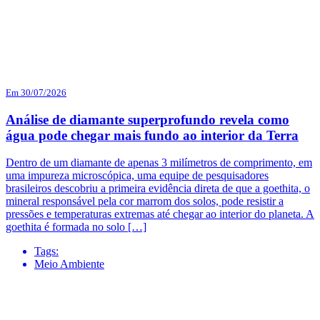
Em 30/07/2026
Análise de diamante superprofundo revela como
água pode chegar mais fundo ao interior da Terra
Dentro de um diamante de apenas 3 milímetros de comprimento, em
uma impureza microscópica, uma equipe de pesquisadores
brasileiros descobriu a primeira evidência direta de que a goethita, o
mineral responsável pela cor marrom dos solos, pode resistir a
pressões e temperaturas extremas até chegar ao interior do planeta. A
goethita é formada no solo […]
Tags:
Meio Ambiente