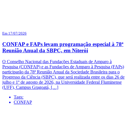
Em 17/07/2026
CONFAP e FAPs levam programação especial à 78ª
Reunião Anual da SBPC, em Niterói
O Conselho Nacional das Fundações Estaduais de Amparo à
Pesquisa (CONFAP) e as Fundações de Amparo à Pesquisa (FAPs)
participarão da 78ª Reunião Anual da Sociedade Brasileira para o
Progresso da Ciência (SBPC), que será realizada entre os dias 26 de
julho e 1º de agosto de 2026, na Universidade Federal Fluminense
(UFF), Campus Gragoatá, […]
Tags:
CONFAP