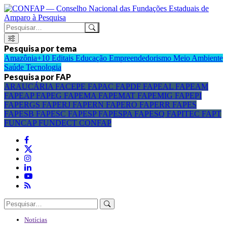
Pesquisa por tema
Amazônia+10
Editais
Educação
Empreendedorismo
Meio Ambiente
Saúde
Tecnologia
Pesquisa por FAP
ARAUCÁRIA
FACEPE
FAPAC
FAPDF
FAPEAL
FAPEAM
FAPEAP
FAPEG
FAPEMA
FAPEMAT
FAPEMIG
FAPEPI
FAPERGS
FAPERJ
FAPERN
FAPERO
FAPERR
FAPES
FAPESB
FAPESC
FAPESP
FAPESPA
FAPESQ
FAPITEC
FAPT
FUNCAP
FUNDECT
CONFAP
Notícias