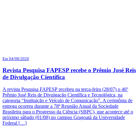
Em 04/08/2026
Revista Pesquisa FAPESP recebe o Prêmio José Reis
de Divulgação Científica
A revista Pesquisa FAPESP recebeu na terça-feira (28/07) o 46º
Prêmio José Reis de Divulgação Científica e Tecnológica, na
categoria “Instituição e Veículo de Comunicação”. A cerimônia de
entrega ocorreu durante a 78ª Reunião Anual da Sociedade
Brasileira para o Progresso da Ciência (SBPC), que acontece até o
próximo sábado (01/08) no campus Gragoatá da Universidade
Federal […]