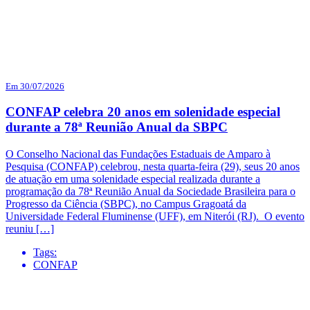
Em 30/07/2026
CONFAP celebra 20 anos em solenidade especial
durante a 78ª Reunião Anual da SBPC
O Conselho Nacional das Fundações Estaduais de Amparo à
Pesquisa (CONFAP) celebrou, nesta quarta-feira (29), seus 20 anos
de atuação em uma solenidade especial realizada durante a
programação da 78ª Reunião Anual da Sociedade Brasileira para o
Progresso da Ciência (SBPC), no Campus Gragoatá da
Universidade Federal Fluminense (UFF), em Niterói (RJ). O evento
reuniu […]
Tags:
CONFAP