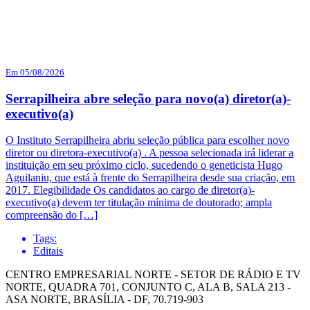
Em 05/08/2026
Serrapilheira abre seleção para novo(a) diretor(a)-
executivo(a)
O Instituto Serrapilheira abriu seleção pública para escolher novo
diretor ou diretora-executivo(a) . A pessoa selecionada irá liderar a
instituição em seu próximo ciclo, sucedendo o geneticista Hugo
Aguilaniu, que está à frente do Serrapilheira desde sua criação, em
2017. Elegibilidade Os candidatos ao cargo de diretor(a)-
executivo(a) devem ter titulação mínima de doutorado; ampla
compreensão do […]
Tags:
Editais
CENTRO EMPRESARIAL NORTE - SETOR DE RÁDIO E TV
NORTE, QUADRA 701, CONJUNTO C, ALA B, SALA 213 -
ASA NORTE, BRASÍLIA - DF, 70.719-903