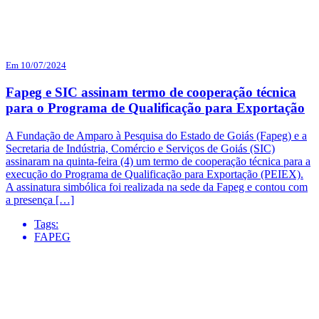
Em 10/07/2024
Fapeg e SIC assinam termo de cooperação técnica
para o Programa de Qualificação para Exportação
A Fundação de Amparo à Pesquisa do Estado de Goiás (Fapeg) e a
Secretaria de Indústria, Comércio e Serviços de Goiás (SIC)
assinaram na quinta-feira (4) um termo de cooperação técnica para a
execução do Programa de Qualificação para Exportação (PEIEX).
A assinatura simbólica foi realizada na sede da Fapeg e contou com
a presença […]
Tags:
FAPEG