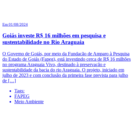
Em 01/08/2024
Goiás investe R$ 16 milhões em pesquisa e
sustentabilidade no Rio Araguaia
O Governo de Goiás, por meio da Fundação de Amparo à Pesquisa
do Estado de Goiás (Fapeg), está investindo cerca de R$ 16 milhões
no programa Araguaia Vivo, destinado à preservação e
sustentabilidade da bacia do rio Araguaia. O projeto, iniciado em
julho de 2023 e com conclusão da primeira fase prevista para julho
de […]
Tags:
FAPEG
Meio Ambiente