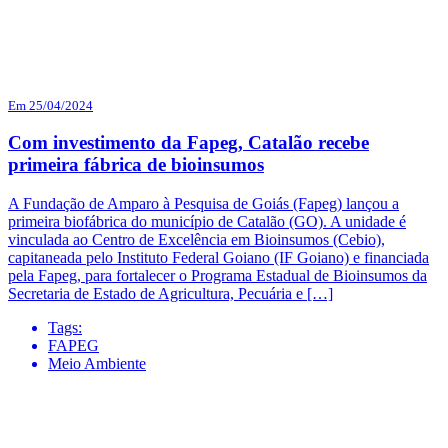
Em 25/04/2024
Com investimento da Fapeg, Catalão recebe
primeira fábrica de bioinsumos
A Fundação de Amparo à Pesquisa de Goiás (Fapeg) lançou a
primeira biofábrica do município de Catalão (GO). A unidade é
vinculada ao Centro de Excelência em Bioinsumos (Cebio),
capitaneada pelo Instituto Federal Goiano (IF Goiano) e financiada
pela Fapeg, para fortalecer o Programa Estadual de Bioinsumos da
Secretaria de Estado de Agricultura, Pecuária e […]
Tags:
FAPEG
Meio Ambiente