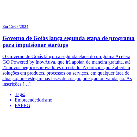
Em 15/07/2024
Governo de Goiás lança segunda etapa de programa
para impulsionar startups
O Governo de Goiás lançou a segunda etapa do programa Acelera
GO Powered by InovAtiva, que irá apoiar, de maneira gratuita, até
25 novos negócios inovadores no estado. A participação é aberta a
soluções em produtos, processos ou serviços, em qualquer área de
atuação, que estejam nas fases de criação, ideação ou validação. As
inscrições […]
Tags:
Empreendedorismo
FAPEG