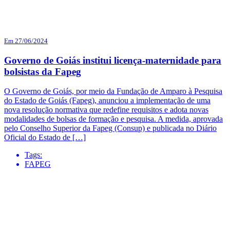
Em 27/06/2024
Governo de Goiás institui licença-maternidade para
bolsistas da Fapeg
O Governo de Goiás, por meio da Fundação de Amparo à Pesquisa
do Estado de Goiás (Fapeg), anunciou a implementação de uma
nova resolução normativa que redefine requisitos e adota novas
modalidades de bolsas de formação e pesquisa. A medida, aprovada
pelo Conselho Superior da Fapeg (Consup) e publicada no Diário
Oficial do Estado de […]
Tags:
FAPEG