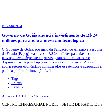
Em 23/04/2024
Governo de Goiás anuncia investimento de R$ 24
milhões para apoio à inovação tecnológica
O Governo de Goiás, por meio da Fundação de Amparo à Pesquisa
do Estado (Fapeg), vai investir R$ 24 milhões para alavancar a
inovação tecnológica de empresas goianas. Os editais serão
disponibilizados pela Fapeg nos meses de abril e maio. A ideia é
apoiar setores econômicos considerados estratégicos e adequados à
política pública de inovação […]
Tags:
Editais
FAPEG
Anterior
1
2
3
4
…
24
Próximo
CENTRO EMPRESARIAL NORTE - SETOR DE RÁDIO E TV