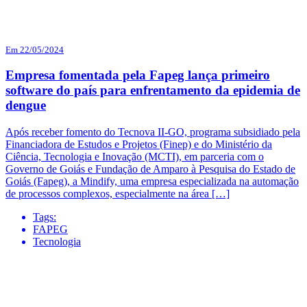
Em 22/05/2024
Empresa fomentada pela Fapeg lança primeiro
software do país para enfrentamento da epidemia de
dengue
Após receber fomento do Tecnova II-GO, programa subsidiado pela
Financiadora de Estudos e Projetos (Finep) e do Ministério da
Ciência, Tecnologia e Inovação (MCTI), em parceria com o
Governo de Goiás e Fundação de Amparo à Pesquisa do Estado de
Goiás (Fapeg), a Mindify, uma empresa especializada na automação
de processos complexos, especialmente na área […]
Tags:
FAPEG
Tecnologia