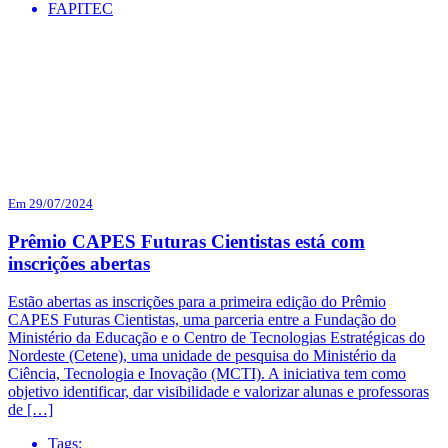
FAPITEC
Em 29/07/2024
Prêmio CAPES Futuras Cientistas está com
inscrições abertas
Estão abertas as inscrições para a primeira edição do Prêmio
CAPES Futuras Cientistas, uma parceria entre a Fundação do
Ministério da Educação e o Centro de Tecnologias Estratégicas do
Nordeste (Cetene), uma unidade de pesquisa do Ministério da
Ciência, Tecnologia e Inovação (MCTI). A iniciativa tem como
objetivo identificar, dar visibilidade e valorizar alunas e professoras
de […]
Tags: