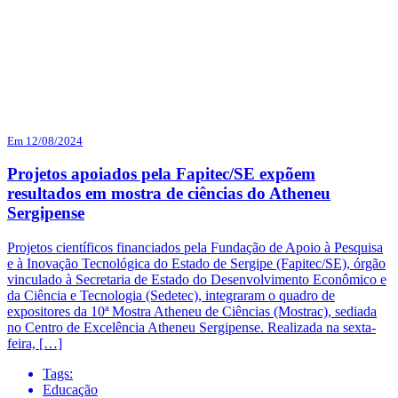
Em 12/08/2024
Projetos apoiados pela Fapitec/SE expõem
resultados em mostra de ciências do Atheneu
Sergipense
Projetos científicos financiados pela Fundação de Apoio à Pesquisa
e à Inovação Tecnológica do Estado de Sergipe (Fapitec/SE), órgão
vinculado à Secretaria de Estado do Desenvolvimento Econômico e
da Ciência e Tecnologia (Sedetec), integraram o quadro de
expositores da 10ª Mostra Atheneu de Ciências (Mostrac), sediada
no Centro de Excelência Atheneu Sergipense. Realizada na sexta-
feira, […]
Tags:
Educação