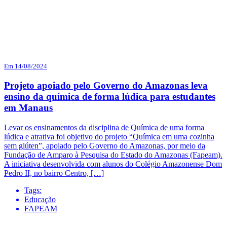
Em 14/08/2024
Projeto apoiado pelo Governo do Amazonas leva
ensino da química de forma lúdica para estudantes
em Manaus
Levar os ensinamentos da disciplina de Química de uma forma
lúdica e atrativa foi objetivo do projeto “Química em uma cozinha
sem glúten”, apoiado pelo Governo do Amazonas, por meio da
Fundação de Amparo à Pesquisa do Estado do Amazonas (Fapeam).
A iniciativa desenvolvida com alunos do Colégio Amazonense Dom
Pedro II, no bairro Centro, […]
Tags:
Educação
FAPEAM