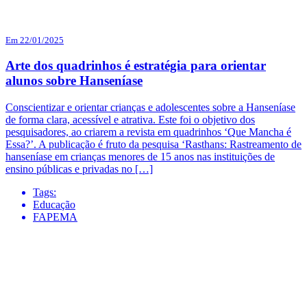
Em 22/01/2025
Arte dos quadrinhos é estratégia para orientar
alunos sobre Hanseníase
Conscientizar e orientar crianças e adolescentes sobre a Hanseníase
de forma clara, acessível e atrativa. Este foi o objetivo dos
pesquisadores, ao criarem a revista em quadrinhos ‘Que Mancha é
Essa?’. A publicação é fruto da pesquisa ‘Rasthans: Rastreamento de
hanseníase em crianças menores de 15 anos nas instituições de
ensino públicas e privadas no […]
Tags:
Educação
FAPEMA