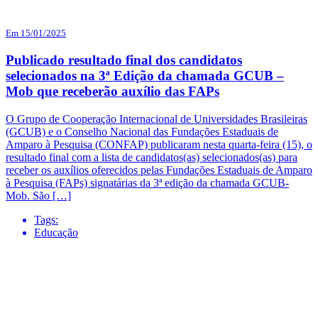
Em 15/01/2025
Publicado resultado final dos candidatos
selecionados na 3ª Edição da chamada GCUB –
Mob que receberão auxílio das FAPs
O Grupo de Cooperação Internacional de Universidades Brasileiras
(GCUB) e o Conselho Nacional das Fundações Estaduais de
Amparo à Pesquisa (CONFAP) publicaram nesta quarta-feira (15), o
resultado final com a lista de candidatos(as) selecionados(as) para
receber os auxílios oferecidos pelas Fundações Estaduais de Amparo
à Pesquisa (FAPs) signatárias da 3ª edição da chamada GCUB-
Mob. São […]
Tags:
Educação