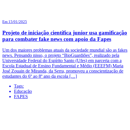
Em 15/01/2025
Projeto de iniciação científica junior usa gamificação
para combater fake news com apoio da Fapes
Um dos maiores problemas atuais da sociedade mundial são as fakes
news. Pensando nisso, o projeto “BioGuardiões”, realizado pela
Universidade Federal do Espírito Santo (Ufes) em parceria com a
Escola Estadual de Ensino Fundamental e Médio (EEEFM) Maria
José Zouain de Miranda, da Serra, promoveu a conscientização de
estudantes do 6º ao 8º ano da escola […]
Tags:
Educação
FAPES