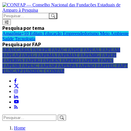
Pesquisa por tema
Amazônia+10
Editais
Educação
Empreendedorismo
Meio Ambiente
Saúde
Tecnologia
Pesquisa por FAP
ARAUCÁRIA
FACEPE
FAPAC
FAPDF
FAPEAL
FAPEAM
FAPEAP
FAPEG
FAPEMA
FAPEMAT
FAPEMIG
FAPEPI
FAPERGS
FAPERJ
FAPERN
FAPERO
FAPERR
FAPES
FAPESB
FAPESC
FAPESP
FAPESPA
FAPESQ
FAPITEC
FAPT
FUNCAP
FUNDECT
CONFAP
Home