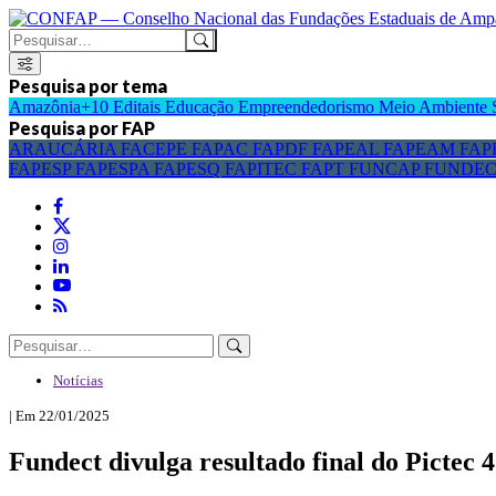
Pesquisa por tema
Amazônia+10
Editais
Educação
Empreendedorismo
Meio Ambiente
Pesquisa por FAP
ARAUCÁRIA
FACEPE
FAPAC
FAPDF
FAPEAL
FAPEAM
FAP
FAPESP
FAPESPA
FAPESQ
FAPITEC
FAPT
FUNCAP
FUNDE
Notícias
| Em 22/01/2025
Fundect divulga resultado final do Pictec 4