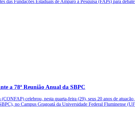
ntes das Fundações Estaduais de Amparo à Pesquisa (FAPs) para debate
ante a 78ª Reunião Anual da SBPC
CONFAP) celebrou, nesta quarta-feira (29), seus 20 anos de atuação 
 (SBPC), no Campus Gragoatá da Universidade Federal Fluminense (UF