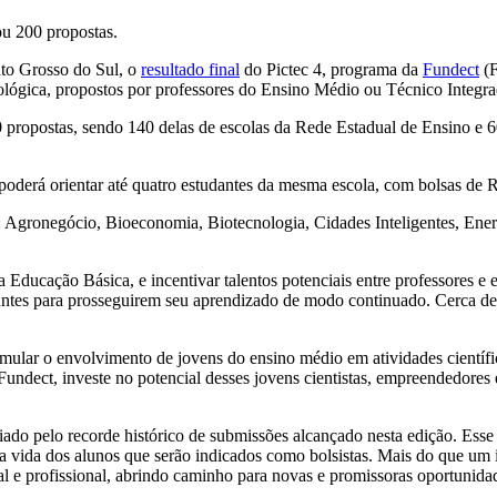
ou 200 propostas.
ato Grosso do Sul, o
resultado final
do Pictec 4, programa da
Fundect
(F
nológica, propostos por professores do Ensino Médio ou Técnico Integr
propostas, sendo 140 delas de escolas da Rede Estadual de Ensino e 60
derá orientar até quatro estudantes da mesma escola, com bolsas de R
sa: Agronegócio, Bioeconomia, Biotecnologia, Cidades Inteligentes, E
na Educação Básica, e incentivar talentos potenciais entre professores 
dantes para prosseguirem seu aprendizado de modo continuado. Cerca d
mular o envolvimento de jovens do ensino médio em atividades científic
undect, investe no potencial desses jovens cientistas, empreendedores
iado pelo recorde histórico de submissões alcançado nesta edição. Esse
a vida dos alunos que serão indicados como bolsistas. Mais do que um i
 e profissional, abrindo caminho para novas e promissoras oportunidad