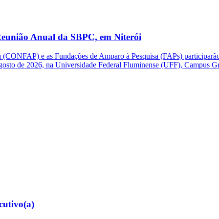
eunião Anual da SBPC, em Niterói
(CONFAP) e as Fundações de Amparo à Pesquisa (FAPs) participarão d
e agosto de 2026, na Universidade Federal Fluminense (UFF), Campus G
cutivo(a)