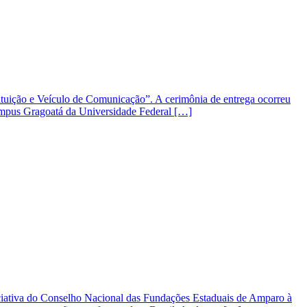
tituição e Veículo de Comunicação”. A cerimônia de entrega ocorreu
campus Gragoatá da Universidade Federal […]
iativa do Conselho Nacional das Fundações Estaduais de Amparo à