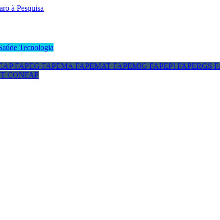
Saúde
Tecnologia
EAP
FAPEG
FAPEMA
FAPEMAT
FAPEMIG
FAPEPI
FAPERGS
F
CT
CONFAP