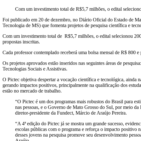
Com um investimento total de R$5,7 milhões, o edital selecion
Foi publicado em 20 de dezembro, no Diário Oficial do Estado de M
Tecnologia de MS) que fomenta projetos de pesquisa científica e tec
Com um investimento total de R$5,7 milhões, o edital selecionou 200 
propostas inscritas.
Cada professor contemplado receberá uma bolsa mensal de R$ 800 e po
Os projetos aprovados estão inseridos nas seguintes áreas de pesqui
Tecnologias Sociais e Assistivas.
O Pictec objetiva despertar a vocação científica e tecnológica, ainda 
gerando impactos positivos, principalmente na qualificação dos estu
estão no mercado de trabalho.
“O Pictec é um dos programas mais robustos do Brasil para esti
nas pessoas, e o Governo de Mato Grosso do Sul, por meio da F
diretor-presidente da Fundect, Márcio de Araújo Pereira.
“A 4ª edição do Pictec já se mostra um grande sucesso, evidenc
escolas públicas com o programa e reforça o impacto positivo n
desses jovens na pesquisa promove seu desenvolvimento pessoal
Araújo.