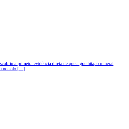
briu a primeira evidência direta de que a goethita, o mineral
da no solo […]