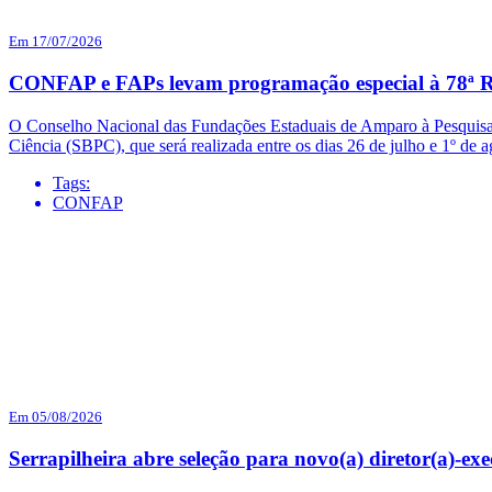
Em 17/07/2026
CONFAP e FAPs levam programação especial à 78ª R
O Conselho Nacional das Fundações Estaduais de Amparo à Pesquisa 
Ciência (SBPC), que será realizada entre os dias 26 de julho e 1º d
Tags:
CONFAP
Em 05/08/2026
Serrapilheira abre seleção para novo(a) diretor(a)-exe