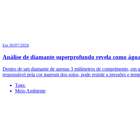
Em 30/07/2026
Análise de diamante superprofundo revela como água
Dentro de um diamante de apenas 3 milímetros de comprimento, em uma
responsável pela cor marrom dos solos, pode resistir a pressões e temp
Tags:
Meio Ambiente