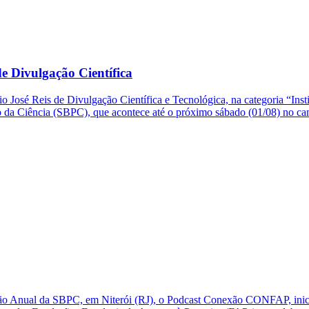
e Divulgação Científica
o José Reis de Divulgação Científica e Tecnológica, na categoria “Ins
so da Ciência (SBPC), que acontece até o próximo sábado (01/08) no 
ão Anual da SBPC, em Niterói (RJ), o Podcast Conexão CONFAP, inic