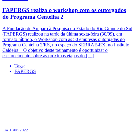
FAPERGS realiza o workshop com os outorgados
do Programa Centelha 2
A Fundação de Amparo à Pesquisa do Estado do Rio Grande do Sul
(FAPERGS) realizou na tarde da última sexta-feira (30/09), em
formato híbrido, o Workshop com as 50 empresas outorgadas do
Programa Centelha 2/RS, no espaço do SEBRAE-EX, no Instituto
Caldeira. O objetivo deste treinamento é oportunizar o
esclarecimento sobre as próximas etapas do […]
Tags:
FAPERGS
Em 01/06/2022