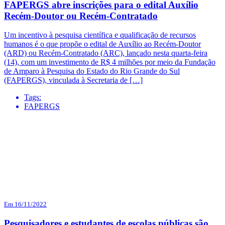
FAPERGS abre inscrições para o edital Auxílio
Recém-Doutor ou Recém-Contratado
Um incentivo à pesquisa científica e qualificação de recursos
humanos é o que propõe o edital de Auxílio ao Recém-Doutor
(ARD) ou Recém-Contratado (ARC), lançado nesta quarta-feira
(14), com um investimento de R$ 4 milhões por meio da Fundação
de Amparo à Pesquisa do Estado do Rio Grande do Sul
(FAPERGS), vinculada à Secretaria de […]
Tags:
FAPERGS
Em 16/11/2022
Pesquisadores e estudantes de escolas públicas são