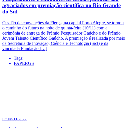
agraciados em premiação científica no Rio Grande
do Sul
O salão de convenções da Fiergs, na capital Porto Alegre, se tornou
o caminho do futuro na noite de quinta-feira (10/11) com a
cerimônia de entrega do Prêmio Pesquisador Gaúcho e do Prêmio
Jovem Talento Científico Gaúcho. A premiação é realizada por meio
da Secretaria de Inovação, Ciência e Tecnologia (Sict) e da
vinculada Fundação […]
Tags:
FAPERGS
Em 08/11/2022