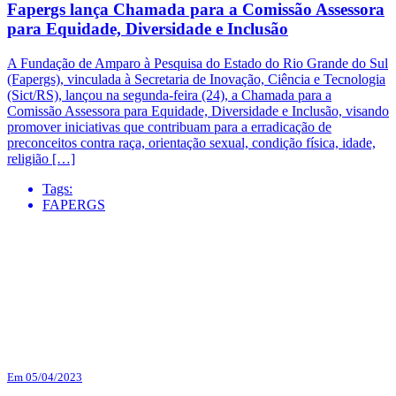
Fapergs lança Chamada para a Comissão Assessora
para Equidade, Diversidade e Inclusão
A Fundação de Amparo à Pesquisa do Estado do Rio Grande do Sul
(Fapergs), vinculada à Secretaria de Inovação, Ciência e Tecnologia
(Sict/RS), lançou na segunda-feira (24), a Chamada para a
Comissão Assessora para Equidade, Diversidade e Inclusão, visando
promover iniciativas que contribuam para a erradicação de
preconceitos contra raça, orientação sexual, condição física, idade,
religião […]
Tags:
FAPERGS
Em 05/04/2023