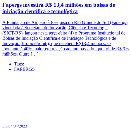
Fapergs investirá R$ 13,4 milhões em bolsas de
iniciação científica e tecnológica
A Fundação de Amparo à Pesquisa do Rio Grande do Sul (Fapergs),
vinculada à Secretaria de Inovação, Ciência e Tecnologia
(SICT/RS), lançou nesta terça-feira (4) o Programa Institucional de
Bolsas de Iniciação Científica e de Iniciação Tecnológica e de
Inovação (Probic/Probiti), que receberá R$13,4 milhões. O
montante é 40% maior em relação ao ano passado, que foi de R$ 9,6
milhões. Outra […]
Tags:
FAPERGS
Em 04/04/2023