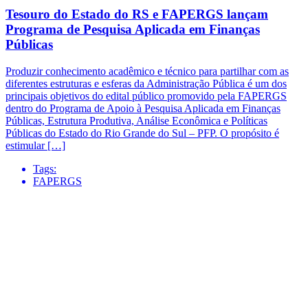
Tesouro do Estado do RS e FAPERGS lançam
Programa de Pesquisa Aplicada em Finanças
Públicas
Produzir conhecimento acadêmico e técnico para partilhar com as
diferentes estruturas e esferas da Administração Pública é um dos
principais objetivos do edital público promovido pela FAPERGS
dentro do Programa de Apoio à Pesquisa Aplicada em Finanças
Públicas, Estrutura Produtiva, Análise Econômica e Políticas
Públicas do Estado do Rio Grande do Sul – PFP. O propósito é
estimular […]
Tags:
FAPERGS