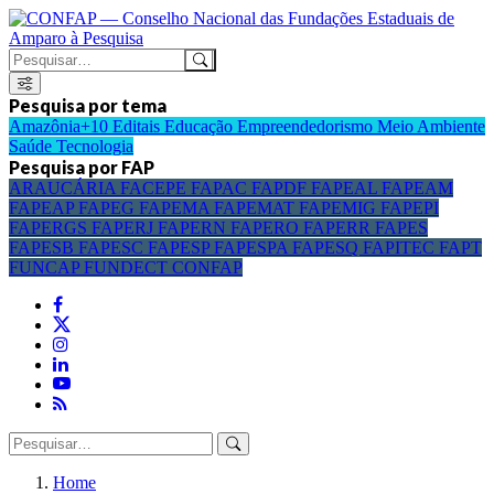
Pesquisa por tema
Amazônia+10
Editais
Educação
Empreendedorismo
Meio Ambiente
Saúde
Tecnologia
Pesquisa por FAP
ARAUCÁRIA
FACEPE
FAPAC
FAPDF
FAPEAL
FAPEAM
FAPEAP
FAPEG
FAPEMA
FAPEMAT
FAPEMIG
FAPEPI
FAPERGS
FAPERJ
FAPERN
FAPERO
FAPERR
FAPES
FAPESB
FAPESC
FAPESP
FAPESPA
FAPESQ
FAPITEC
FAPT
FUNCAP
FUNDECT
CONFAP
Home