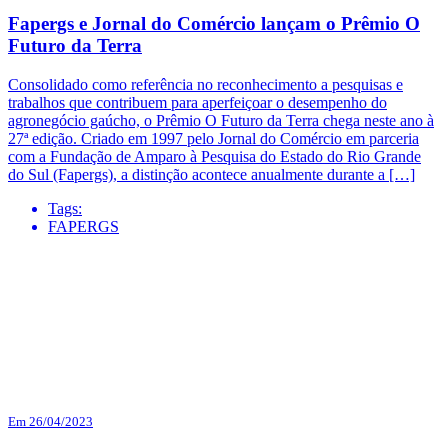
Fapergs e Jornal do Comércio lançam o Prêmio O
Futuro da Terra
Consolidado como referência no reconhecimento a pesquisas e
trabalhos que contribuem para aperfeiçoar o desempenho do
agronegócio gaúcho, o Prêmio O Futuro da Terra chega neste ano à
27ª edição. Criado em 1997 pelo Jornal do Comércio em parceria
com a Fundação de Amparo à Pesquisa do Estado do Rio Grande
do Sul (Fapergs), a distinção acontece anualmente durante a […]
Tags:
FAPERGS
Em 26/04/2023