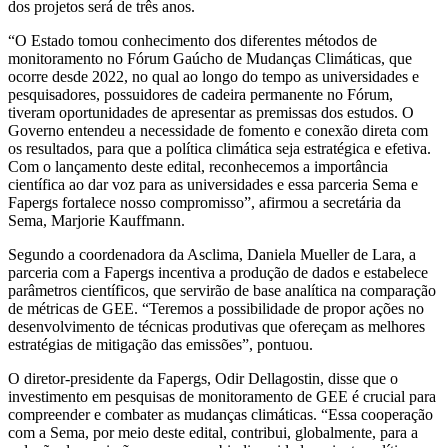
dos projetos será de três anos.
“O Estado tomou conhecimento dos diferentes métodos de
monitoramento no Fórum Gaúcho de Mudanças Climáticas, que
ocorre desde 2022, no qual ao longo do tempo as universidades e
pesquisadores, possuidores de cadeira permanente no Fórum,
tiveram oportunidades de apresentar as premissas dos estudos. O
Governo entendeu a necessidade de fomento e conexão direta com
os resultados, para que a política climática seja estratégica e efetiva.
Com o lançamento deste edital, reconhecemos a importância
científica ao dar voz para as universidades e essa parceria Sema e
Fapergs fortalece nosso compromisso”, afirmou a secretária da
Sema, Marjorie Kauffmann.
Segundo a coordenadora da Asclima, Daniela Mueller de Lara, a
parceria com a Fapergs incentiva a produção de dados e estabelece
parâmetros científicos, que servirão de base analítica na comparação
de métricas de GEE. “Teremos a possibilidade de propor ações no
desenvolvimento de técnicas produtivas que ofereçam as melhores
estratégias de mitigação das emissões”, pontuou.
O diretor-presidente da Fapergs, Odir Dellagostin, disse que o
investimento em pesquisas de monitoramento de GEE é crucial para
compreender e combater as mudanças climáticas. “Essa cooperação
com a Sema, por meio deste edital, contribui, globalmente, para a