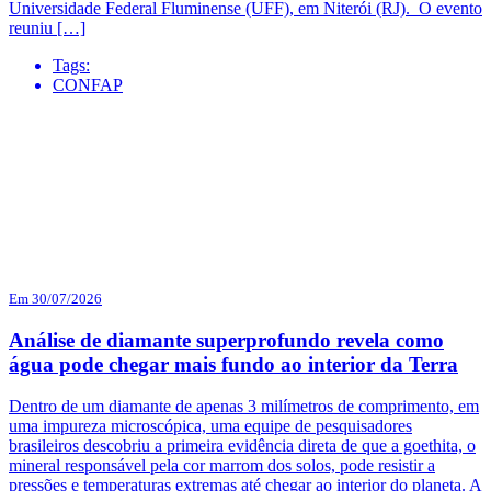
Universidade Federal Fluminense (UFF), em Niterói (RJ). O evento
reuniu […]
Tags:
CONFAP
Em 30/07/2026
Análise de diamante superprofundo revela como
água pode chegar mais fundo ao interior da Terra
Dentro de um diamante de apenas 3 milímetros de comprimento, em
uma impureza microscópica, uma equipe de pesquisadores
brasileiros descobriu a primeira evidência direta de que a goethita, o
mineral responsável pela cor marrom dos solos, pode resistir a
pressões e temperaturas extremas até chegar ao interior do planeta. A