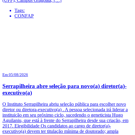
(UFF), Campus Gragoatá, […]
Tags:
CONFAP
Em 05/08/2026
Serrapilheira abre seleção para novo(a) diretor(a)-
executivo(a)
O Instituto Serrapilheira abriu seleção pública para escolher novo
diretor ou diretora-executivo(a) . A pessoa selecionada irá liderar a
instituição em seu próximo ciclo, sucedendo o geneticista Hugo
Aguilaniu, que está à frente do Serrapilheira desde sua criação, em
2017. Elegibilidade Os candidatos ao cargo de diretor(a)-
executivo(a) devem ter titulação mínima de doutorado; ampla