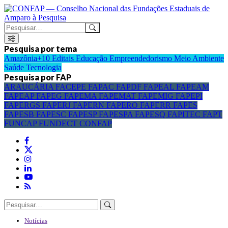
Pesquisa por tema
Amazônia+10
Editais
Educação
Empreendedorismo
Meio Ambiente
Saúde
Tecnologia
Pesquisa por FAP
ARAUCÁRIA
FACEPE
FAPAC
FAPDF
FAPEAL
FAPEAM
FAPEAP
FAPEG
FAPEMA
FAPEMAT
FAPEMIG
FAPEPI
FAPERGS
FAPERJ
FAPERN
FAPERO
FAPERR
FAPES
FAPESB
FAPESC
FAPESP
FAPESPA
FAPESQ
FAPITEC
FAPT
FUNCAP
FUNDECT
CONFAP
Notícias