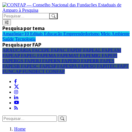
Pesquisa por tema
Amazônia+10
Editais
Educação
Empreendedorismo
Meio Ambiente
Saúde
Tecnologia
Pesquisa por FAP
ARAUCÁRIA
FACEPE
FAPAC
FAPDF
FAPEAL
FAPEAM
FAPEAP
FAPEG
FAPEMA
FAPEMAT
FAPEMIG
FAPEPI
FAPERGS
FAPERJ
FAPERN
FAPERO
FAPERR
FAPES
FAPESB
FAPESC
FAPESP
FAPESPA
FAPESQ
FAPITEC
FAPT
FUNCAP
FUNDECT
CONFAP
Home