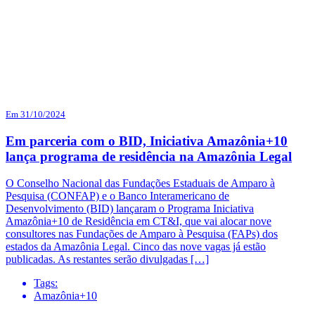
Em 31/10/2024
Em parceria com o BID, Iniciativa Amazônia+10
lança programa de residência na Amazônia Legal
O Conselho Nacional das Fundações Estaduais de Amparo à
Pesquisa (CONFAP) e o Banco Interamericano de
Desenvolvimento (BID) lançaram o Programa Iniciativa
Amazônia+10 de Residência em CT&I, que vai alocar nove
consultores nas Fundações de Amparo à Pesquisa (FAPs) dos
estados da Amazônia Legal. Cinco das nove vagas já estão
publicadas. As restantes serão divulgadas […]
Tags:
Amazônia+10