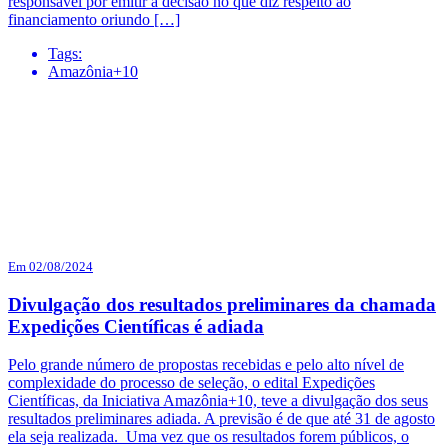
responsável por emitir a decisão no que diz respeito ao
financiamento oriundo […]
Tags:
Amazônia+10
Em 02/08/2024
Divulgação dos resultados preliminares da chamada
Expedições Científicas é adiada
Pelo grande número de propostas recebidas e pelo alto nível de
complexidade do processo de seleção, o edital Expedições
Científicas, da Iniciativa Amazônia+10, teve a divulgação dos seus
resultados preliminares adiada. A previsão é de que até 31 de agosto
ela seja realizada. Uma vez que os resultados forem públicos, o