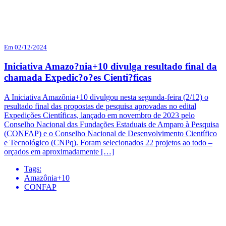
Em 02/12/2024
Iniciativa Amazo?nia+10 divulga resultado final da
chamada Expedic?o?es Cienti?ficas
A Iniciativa Amazônia+10 divulgou nesta segunda-feira (2/12) o
resultado final das propostas de pesquisa aprovadas no edital
Expedições Científicas, lançado em novembro de 2023 pelo
Conselho Nacional das Fundações Estaduais de Amparo à Pesquisa
(CONFAP) e o Conselho Nacional de Desenvolvimento Científico
e Tecnológico (CNPq). Foram selecionados 22 projetos ao todo –
orçados em aproximadamente […]
Tags:
Amazônia+10
CONFAP