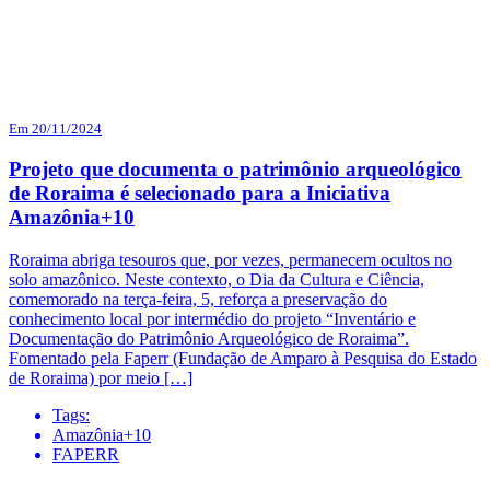
Em 20/11/2024
Projeto que documenta o patrimônio arqueológico
de Roraima é selecionado para a Iniciativa
Amazônia+10
Roraima abriga tesouros que, por vezes, permanecem ocultos no
solo amazônico. Neste contexto, o Dia da Cultura e Ciência,
comemorado na terça-feira, 5, reforça a preservação do
conhecimento local por intermédio do projeto “Inventário e
Documentação do Patrimônio Arqueológico de Roraima”.
Fomentado pela Faperr (Fundação de Amparo à Pesquisa do Estado
de Roraima) por meio […]
Tags:
Amazônia+10
FAPERR