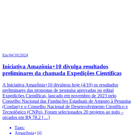
Em 04/10/2024
Iniciativa Amazônia+10 divulga resultados
preliminares da chamada Expedições Científicas
A Iniciativa Amazônia+10 divulgou hoje (4/10) os resultados
preliminares das propostas de pesquisa aprovadas no edital
Expedições Científicas, lançado em novembro de 2023 pelo
Conselho Nacional das Fundações Estaduais de Amparo à Pesquisa
(Confap) e o Conselho Nacional de Desenvolvimento Científico e
Tecnológico (CNPq). Foram selecionados 20 projetos ao todo –
orçados em R$ 78.2 […]
Tags:
Amazônia+10