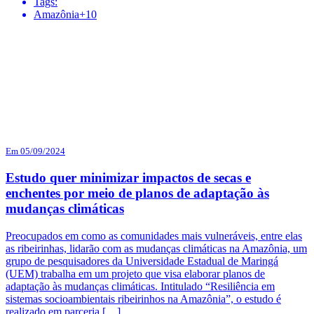
Tags:
Amazônia+10
Em 05/09/2024
Estudo quer minimizar impactos de secas e
enchentes por meio de planos de adaptação às
mudanças climáticas
Preocupados em como as comunidades mais vulneráveis, entre elas
as ribeirinhas, lidarão com as mudanças climáticas na Amazônia, um
grupo de pesquisadores da Universidade Estadual de Maringá
(UEM) trabalha em um projeto que visa elaborar planos de
adaptação às mudanças climáticas. Intitulado “Resiliência em
sistemas socioambientais ribeirinhos na Amazônia”, o estudo é
realizado em parceria […]