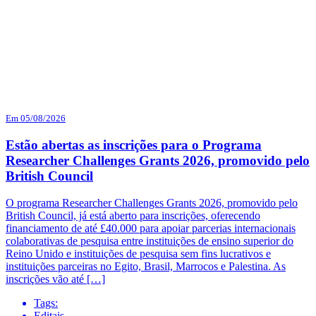
Em 05/08/2026
Estão abertas as inscrições para o Programa
Researcher Challenges Grants 2026, promovido pelo
British Council
O programa Researcher Challenges Grants 2026, promovido pelo
British Council, já está aberto para inscrições, oferecendo
financiamento de até £40.000 para apoiar parcerias internacionais
colaborativas de pesquisa entre instituições de ensino superior do
Reino Unido e instituições de pesquisa sem fins lucrativos e
instituições parceiras no Egito, Brasil, Marrocos e Palestina. As
inscrições vão até […]
Tags:
Editais