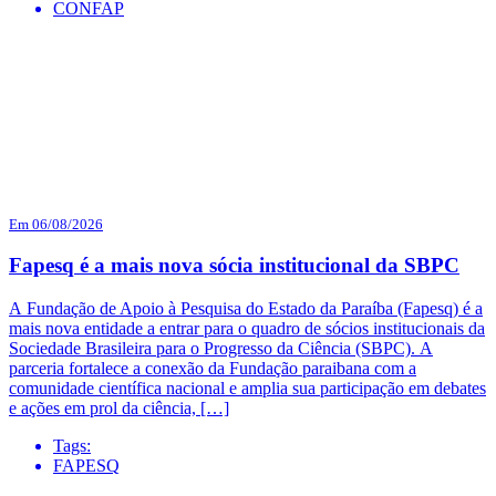
CONFAP
Em 06/08/2026
Fapesq é a mais nova sócia institucional da SBPC
A Fundação de Apoio à Pesquisa do Estado da Paraíba (Fapesq) é a
mais nova entidade a entrar para o quadro de sócios institucionais da
Sociedade Brasileira para o Progresso da Ciência (SBPC). A
parceria fortalece a conexão da Fundação paraibana com a
comunidade científica nacional e amplia sua participação em debates
e ações em prol da ciência, […]
Tags:
FAPESQ