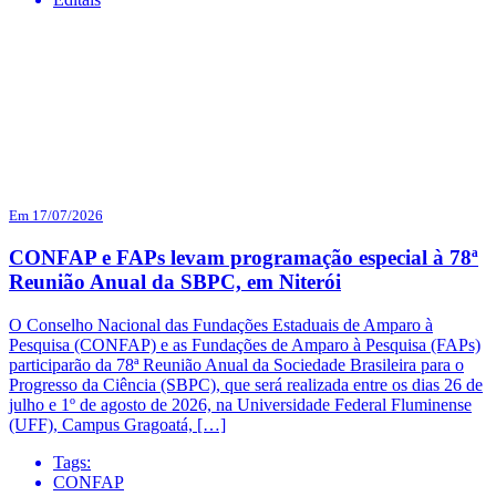
Em 17/07/2026
CONFAP e FAPs levam programação especial à 78ª
Reunião Anual da SBPC, em Niterói
O Conselho Nacional das Fundações Estaduais de Amparo à
Pesquisa (CONFAP) e as Fundações de Amparo à Pesquisa (FAPs)
participarão da 78ª Reunião Anual da Sociedade Brasileira para o
Progresso da Ciência (SBPC), que será realizada entre os dias 26 de
julho e 1º de agosto de 2026, na Universidade Federal Fluminense
(UFF), Campus Gragoatá, […]
Tags:
CONFAP