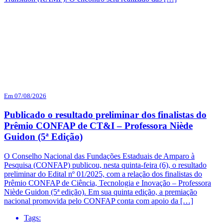
Em 07/08/2026
Publicado o resultado preliminar dos finalistas do
Prêmio CONFAP de CT&I – Professora Niède
Guidon (5ª Edição)
O Conselho Nacional das Fundações Estaduais de Amparo à
Pesquisa (CONFAP) publicou, nesta quinta-feira (6), o resultado
preliminar do Edital nº 01/2025, com a relação dos finalistas do
Prêmio CONFAP de Ciência, Tecnologia e Inovação – Professora
Niède Guidon (5ª edição). Em sua quinta edição, a premiação
nacional promovida pelo CONFAP conta com apoio da […]
Tags: