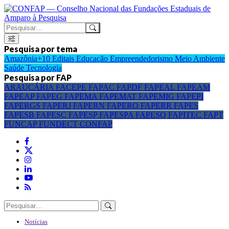
Pesquisa por tema
Amazônia+10
Editais
Educação
Empreendedorismo
Meio Ambiente
Saúde
Tecnologia
Pesquisa por FAP
ARAUCÁRIA
FACEPE
FAPAC
FAPDF
FAPEAL
FAPEAM
FAPEAP
FAPEG
FAPEMA
FAPEMAT
FAPEMIG
FAPEPI
FAPERGS
FAPERJ
FAPERN
FAPERO
FAPERR
FAPES
FAPESB
FAPESC
FAPESP
FAPESPA
FAPESQ
FAPITEC
FAPT
FUNCAP
FUNDECT
CONFAP
Notícias