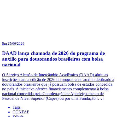
Em 25/06/2026
DAAD lança chamada de 2026 do programa de
auxílio para doutorandos brasileiros com bolsa
nacional
O Serviço Alemão de Intercâmbio Acadêmico (DAAD) abriu as
inscrições para a edição de 2026 do programa de auxílio destinado a
doutorandos brasileiros que já possuam bolsa de estudos concedida
no país. A iniciativa oferece financiamento complementar à bolsa
nacional concedida pela Coordenação de Aperfeiçoamento de
Pessoal de Nível Superior (Capes) ou por uma Fundação […]
Tags:
CONFAP
Editais