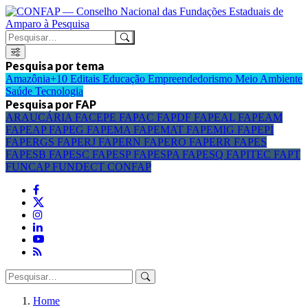
Pesquisa por tema
Amazônia+10
Editais
Educação
Empreendedorismo
Meio Ambiente
Saúde
Tecnologia
Pesquisa por FAP
ARAUCÁRIA
FACEPE
FAPAC
FAPDF
FAPEAL
FAPEAM
FAPEAP
FAPEG
FAPEMA
FAPEMAT
FAPEMIG
FAPEPI
FAPERGS
FAPERJ
FAPERN
FAPERO
FAPERR
FAPES
FAPESB
FAPESC
FAPESP
FAPESPA
FAPESQ
FAPITEC
FAPT
FUNCAP
FUNDECT
CONFAP
Home