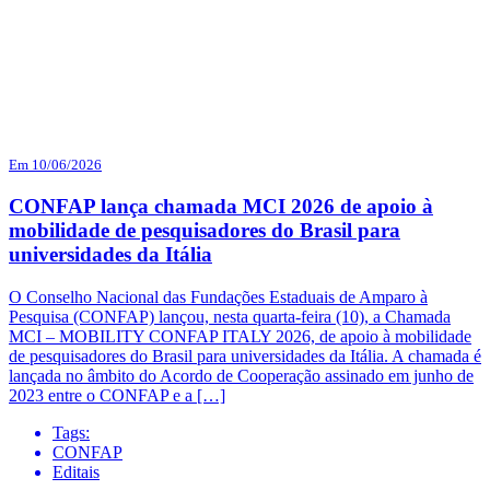
Em 10/06/2026
CONFAP lança chamada MCI 2026 de apoio à
mobilidade de pesquisadores do Brasil para
universidades da Itália
O Conselho Nacional das Fundações Estaduais de Amparo à
Pesquisa (CONFAP) lançou, nesta quarta-feira (10), a Chamada
MCI – MOBILITY CONFAP ITALY 2026, de apoio à mobilidade
de pesquisadores do Brasil para universidades da Itália. A chamada é
lançada no âmbito do Acordo de Cooperação assinado em junho de
2023 entre o CONFAP e a […]
Tags:
CONFAP
Editais