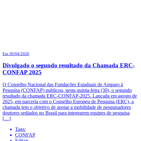
Em 30/04/2026
Divulgado o segundo resultado da Chamada ERC-
CONFAP 2025
O Conselho Nacional das Fundações Estaduais de Amparo à
Pesquisa (CONFAP) publicou, nesta quinta-feira (30), o segundo
resultado da chamada ERC-CONFAP-2025. Lançada em agosto de
2025, em parceria com o Conselho Europeu de Pesquisa (ERC), a
chamada tem o objetivo de apoiar a mobilidade de pesquisadores
doutores sediados no Brasil para integrarem equipes de pesquisa
[…]
Tags:
CONFAP
Editais