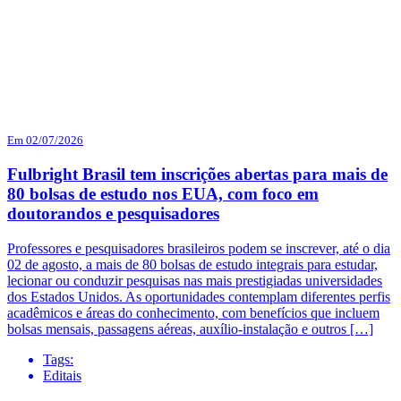
Em 02/07/2026
Fulbright Brasil tem inscrições abertas para mais de
80 bolsas de estudo nos EUA, com foco em
doutorandos e pesquisadores
Professores e pesquisadores brasileiros podem se inscrever, até o dia
02 de agosto, a mais de 80 bolsas de estudo integrais para estudar,
lecionar ou conduzir pesquisas nas mais prestigiadas universidades
dos Estados Unidos. As oportunidades contemplam diferentes perfis
acadêmicos e áreas do conhecimento, com benefícios que incluem
bolsas mensais, passagens aéreas, auxílio-instalação e outros […]
Tags:
Editais