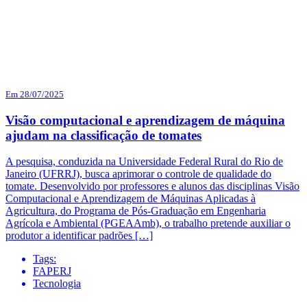
Em 28/07/2025
Visão computacional e aprendizagem de máquina
ajudam na classificação de tomates
A pesquisa, conduzida na Universidade Federal Rural do Rio de
Janeiro (UFRRJ), busca aprimorar o controle de qualidade do
tomate. Desenvolvido por professores e alunos das disciplinas Visão
Computacional e Aprendizagem de Máquinas Aplicadas à
Agricultura, do Programa de Pós-Graduação em Engenharia
Agrícola e Ambiental (PGEAAmb), o trabalho pretende auxiliar o
produtor a identificar padrões […]
Tags:
FAPERJ
Tecnologia