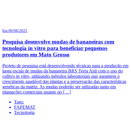
Em 06/08/2025
Pesquisa desenvolve mudas de bananeiras com
tecnologia in vitro para beneficiar pequenos
produtores em Mato Grosso
Projeto de pesquisa está desenvolvendo técnicas para a produção em
larga escala de mudas da bananeira BRS Terra Anã com o uso do
cultivo in vitro, utilizando métodos laboratoriais que garantem o
crescimento saudável das plantas e a preservação das características
genéticas da matriz. As mudas poderão ser utilizadas tanto em
plantações comerciais quanto no […]
Tags:
FAPEMAT
Tecnologia