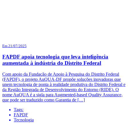
Em 21/07/2025
FAPDF apoia tecnologia que leva inteligência
aumentada à indústria do Distrito Federal
Com apoio da Fundação de Apoio à Pesquisa do Distrito Federal
(FAPDF), o projeto AuQUA-DF propõe soluções inovadoras que
unem tecnologia de ponta à realidade produtiva do Distrito Federal e
da Região Integrada de Desenvolvimento do Entorno (RIDE). O
nome AuQUA é a sigla para Augmented-based Quality Assurance,
que pode ser traduzido como Garantia de […]
Tags:
FAPDF
Tecnologia