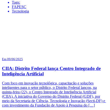
Tags:
FAPESC
Tecnologia
Em 09/06/2025
CIIA: Distrito Federal lança Centro Integrado de
Inteligência Artificial
Com foco em inovação tecnológica, capacitação e soluções
inteligentes para o setor público, o Distrito Federal lançou, na
quinta-feira (22), o Centro Integrado de Inteligência Artificial
(CIIA). A iniciativa do Governo do Distrito Federal (GDF), por
meio da Secretaria de Ciência, Tecnologia e Inovação (Secti-DF) e
com investimento da Fundação de Apoio à Pesquisa do […]