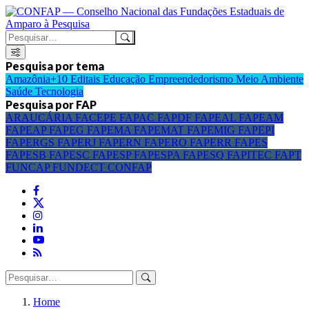
Pesquisa por tema
Amazônia+10
Editais
Educação
Empreendedorismo
Meio Ambiente
Saúde
Tecnologia
Pesquisa por FAP
ARAUCÁRIA
FACEPE
FAPAC
FAPDF
FAPEAL
FAPEAM
FAPEAP
FAPEG
FAPEMA
FAPEMAT
FAPEMIG
FAPEPI
FAPERGS
FAPERJ
FAPERN
FAPERO
FAPERR
FAPES
FAPESB
FAPESC
FAPESP
FAPESPA
FAPESQ
FAPITEC
FAPT
FUNCAP
FUNDECT
CONFAP
Home