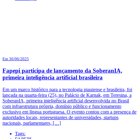
Em 30/06/2025
Fapepi participa de lançamento da SoberanIA,
primeira inteligência artificial brasileira
Em um marco histórico para a tecnologia piauiense e brasileira, foi
lançada na quarta-feira (25), no Palácio de Karnak, em Teresina, a
SoberanIA, primeira inteligência artificial desenvolvida no Brasil
com infraestrutura própria, domínio público e funcionamento
exclusivo em língua portuguesa. O evento contou com a presença de
autoridades locais, representantes de universidades, startups
nacionais, parlamentares, […]
Tags: