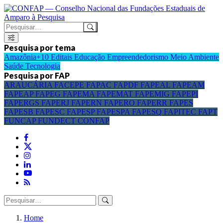
Pesquisa por tema
Amazônia+10
Editais
Educação
Empreendedorismo
Meio Ambiente
Saúde
Tecnologia
Pesquisa por FAP
ARAUCÁRIA
FACEPE
FAPAC
FAPDF
FAPEAL
FAPEAM
FAPEAP
FAPEG
FAPEMA
FAPEMAT
FAPEMIG
FAPEPI
FAPERGS
FAPERJ
FAPERN
FAPERO
FAPERR
FAPES
FAPESB
FAPESC
FAPESP
FAPESPA
FAPESQ
FAPITEC
FAPT
FUNCAP
FUNDECT
CONFAP
Home