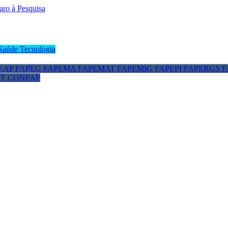
Saúde
Tecnologia
EAP
FAPEG
FAPEMA
FAPEMAT
FAPEMIG
FAPEPI
FAPERGS
F
CT
CONFAP