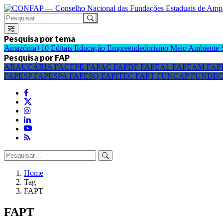
Pesquisa por tema
Amazônia+10
Editais
Educação
Empreendedorismo
Meio Ambiente
Pesquisa por FAP
ARAUCÁRIA
FACEPE
FAPAC
FAPDF
FAPEAL
FAPEAM
FAP
FAPESP
FAPESPA
FAPESQ
FAPITEC
FAPT
FUNCAP
FUNDE
Home
Tag
FAPT
FAPT