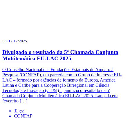
Em 12/12/2025
Divulgado o resultado da 5ª Chamada Conjunta
Multitemática EU-LAC 2025
O Conselho Nacional das Fundações Estaduais de Amparo à
Pesquisa (CONFAP), em parceria com o Grupo de Interesse EU-
LAC – formado por agências de fomento da Europa, América
Latina e Caribe para a Cooperação Birregional em Ciência,
Tecnologia e Inovação (CT&I) –, anuncia o resultado da 5ª
Chamada Conjunta Multitemática EU-LAC 2025. Lançada em
fevereiro […]
Tags:
CONFAP