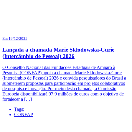
Em 19/12/2025
Lançada a chamada Marie Skłodowska-Curie
(Intercâmbio de Pessoal) 2026
O Conselho Nacional das Fundações Estaduais de Amparo à
Pesquisa (CONFAP) apoia a chamada Marie Skłodowska-Curie
(Intercâmbio de Pessoal) 2026 e convida pesquisadores do Brasil a
submeterem propostas para participação em projetos colaborativos
de pesquisa e inovação. Por meio desta chamada, a Comissão
Europeia disponibilizará 97,9 milhões de euros com o objetivo de
fortalecer a […]
Tags:
CONFAP