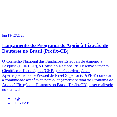
Em 18/12/2025
Lançamento do Programa de Apoio à Fixação de
Doutores no Brasil (Profix-CB)
O Conselho Nacional das Fundações Estaduais de Amparo à
Pesquisa (CONFAP), o Conselho Nacional de Desenvolvimento
Científico e Tecnológico (CNPq) e a Coordenação de
Aperfeiçoamento de Pessoal de Nível Superior (CAPES) convidam
a comunidade acadêmica para o lançamento virtual do Programa de
Apoio à Fixação de Doutores no Brasil (Profix-CB), a ser realizado
no dia […]
Tags:
CONFAP