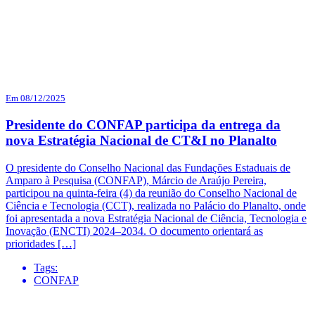
Em 08/12/2025
Presidente do CONFAP participa da entrega da
nova Estratégia Nacional de CT&I no Planalto
O presidente do Conselho Nacional das Fundações Estaduais de
Amparo à Pesquisa (CONFAP), Márcio de Araújo Pereira,
participou na quinta-feira (4) da reunião do Conselho Nacional de
Ciência e Tecnologia (CCT), realizada no Palácio do Planalto, onde
foi apresentada a nova Estratégia Nacional de Ciência, Tecnologia e
Inovação (ENCTI) 2024–2034. O documento orientará as
prioridades […]
Tags:
CONFAP