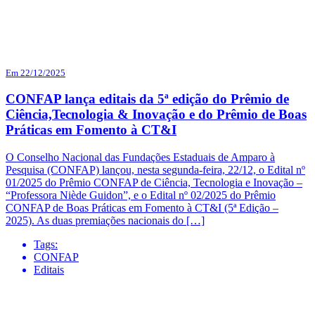
Em 22/12/2025
CONFAP lança editais da 5ª edição do Prêmio de
Ciência,Tecnologia & Inovação e do Prêmio de Boas
Práticas em Fomento à CT&I
O Conselho Nacional das Fundações Estaduais de Amparo à
Pesquisa (CONFAP) lançou, nesta segunda-feira, 22/12, o Edital nº
01/2025 do Prêmio CONFAP de Ciência, Tecnologia e Inovação –
“Professora Niède Guidon”, e o Edital nº 02/2025 do Prêmio
CONFAP de Boas Práticas em Fomento à CT&I (5ª Edição –
2025). As duas premiações nacionais do […]
Tags:
CONFAP
Editais