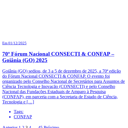
Em 01/12/2025
70º Fórum Nacional CONSECTI & CONFAP –
Goiânia (GO) 2025
Goiânia (GO) sediou, de 3 a 5 de dezembro de 2025, a 70ª edição
do Fórum Nacional CONSECTI & CONFAP. O evento foi
organizado pelo Conselho Nacional de Secretários para Assuntos de
Ciência Tecnologia e Inovação (CONSECTI) e pelo Conselho
Nacional das Fundações Estaduais de Amparo à Pesquisa
(CONFAP), em parceria com a Secretaria de Estado de Ciência,
Tecnologia e […]
Tags:
CONFAP
Anterior
1
2
3
4
…
45
Próximo