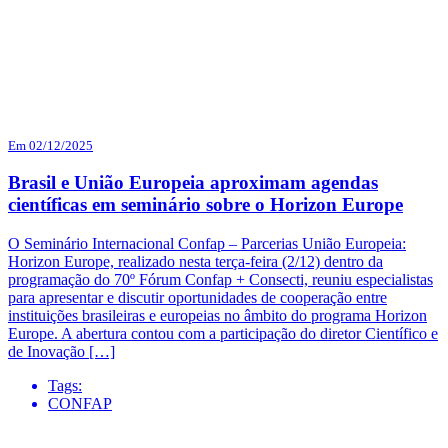
Em 02/12/2025
Brasil e União Europeia aproximam agendas
científicas em seminário sobre o Horizon Europe
O Seminário Internacional Confap – Parcerias União Europeia:
Horizon Europe, realizado nesta terça-feira (2/12) dentro da
programação do 70º Fórum Confap + Consecti, reuniu especialistas
para apresentar e discutir oportunidades de cooperação entre
instituições brasileiras e europeias no âmbito do programa Horizon
Europe. A abertura contou com a participação do diretor Científico e
de Inovação […]
Tags:
CONFAP