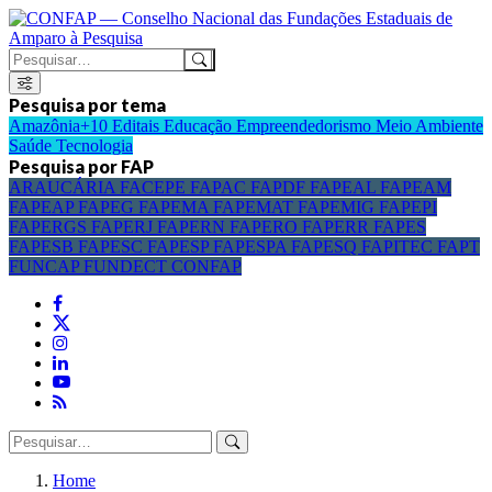
Pesquisa por tema
Amazônia+10
Editais
Educação
Empreendedorismo
Meio Ambiente
Saúde
Tecnologia
Pesquisa por FAP
ARAUCÁRIA
FACEPE
FAPAC
FAPDF
FAPEAL
FAPEAM
FAPEAP
FAPEG
FAPEMA
FAPEMAT
FAPEMIG
FAPEPI
FAPERGS
FAPERJ
FAPERN
FAPERO
FAPERR
FAPES
FAPESB
FAPESC
FAPESP
FAPESPA
FAPESQ
FAPITEC
FAPT
FUNCAP
FUNDECT
CONFAP
Home