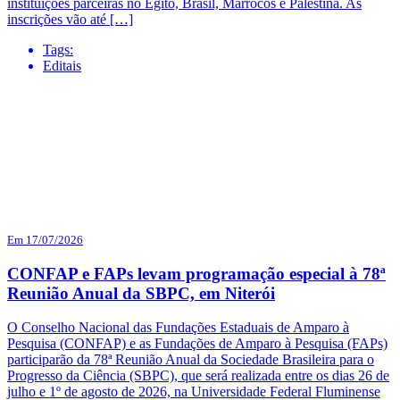
instituições parceiras no Egito, Brasil, Marrocos e Palestina. As
inscrições vão até […]
Tags:
Editais
Em 17/07/2026
CONFAP e FAPs levam programação especial à 78ª
Reunião Anual da SBPC, em Niterói
O Conselho Nacional das Fundações Estaduais de Amparo à
Pesquisa (CONFAP) e as Fundações de Amparo à Pesquisa (FAPs)
participarão da 78ª Reunião Anual da Sociedade Brasileira para o
Progresso da Ciência (SBPC), que será realizada entre os dias 26 de
julho e 1º de agosto de 2026, na Universidade Federal Fluminense