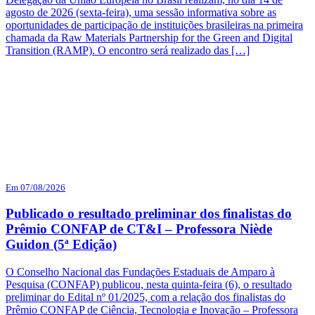
agosto de 2026 (sexta-feira), uma sessão informativa sobre as
oportunidades de participação de instituições brasileiras na primeira
chamada da Raw Materials Partnership for the Green and Digital
Transition (RAMP). O encontro será realizado das […]
Em 07/08/2026
Publicado o resultado preliminar dos finalistas do
Prêmio CONFAP de CT&I – Professora Niède
Guidon (5ª Edição)
O Conselho Nacional das Fundações Estaduais de Amparo à
Pesquisa (CONFAP) publicou, nesta quinta-feira (6), o resultado
preliminar do Edital nº 01/2025, com a relação dos finalistas do
Prêmio CONFAP de Ciência, Tecnologia e Inovação – Professora