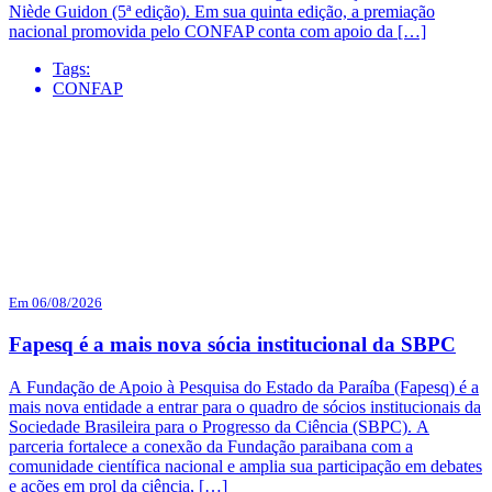
Niède Guidon (5ª edição). Em sua quinta edição, a premiação
nacional promovida pelo CONFAP conta com apoio da […]
Tags:
CONFAP
Em 06/08/2026
Fapesq é a mais nova sócia institucional da SBPC
A Fundação de Apoio à Pesquisa do Estado da Paraíba (Fapesq) é a
mais nova entidade a entrar para o quadro de sócios institucionais da
Sociedade Brasileira para o Progresso da Ciência (SBPC). A
parceria fortalece a conexão da Fundação paraibana com a
comunidade científica nacional e amplia sua participação em debates
e ações em prol da ciência, […]