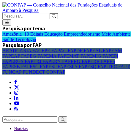
Pesquisa por tema
Amazônia+10
Editais
Educação
Empreendedorismo
Meio Ambiente
Saúde
Tecnologia
Pesquisa por FAP
ARAUCÁRIA
FACEPE
FAPAC
FAPDF
FAPEAL
FAPEAM
FAPEAP
FAPEG
FAPEMA
FAPEMAT
FAPEMIG
FAPEPI
FAPERGS
FAPERJ
FAPERN
FAPERO
FAPERR
FAPES
FAPESB
FAPESC
FAPESP
FAPESPA
FAPESQ
FAPITEC
FAPT
FUNCAP
FUNDECT
CONFAP
Notícias