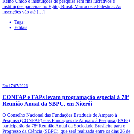
Reino Unido e instituições de pesquisa sem fins lucrativos e
instituições parceiras no Egito, Brasil, Marrocos e Palestina. As
inscrições vão até […]
Tags:
Editais
Em 17/07/2026
CONFAP e FAPs levam programação especial à 78ª
Reunião Anual da SBPC, em Niterói
O Conselho Nacional das Fundações Estaduais de Amparo à
Pesquisa (CONFAP) e as Fundações de Amparo à Pesquisa (FAPs)
participarão da 78ª Reunião Anual da Sociedade Brasileira para o
Progresso da Ciência (SBPC), que será realizada entre os dias 26 de