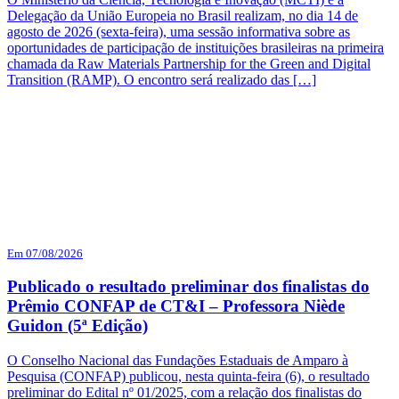
Delegação da União Europeia no Brasil realizam, no dia 14 de
agosto de 2026 (sexta-feira), uma sessão informativa sobre as
oportunidades de participação de instituições brasileiras na primeira
chamada da Raw Materials Partnership for the Green and Digital
Transition (RAMP). O encontro será realizado das […]
Em 07/08/2026
Publicado o resultado preliminar dos finalistas do
Prêmio CONFAP de CT&I – Professora Niède
Guidon (5ª Edição)
O Conselho Nacional das Fundações Estaduais de Amparo à
Pesquisa (CONFAP) publicou, nesta quinta-feira (6), o resultado
preliminar do Edital nº 01/2025, com a relação dos finalistas do