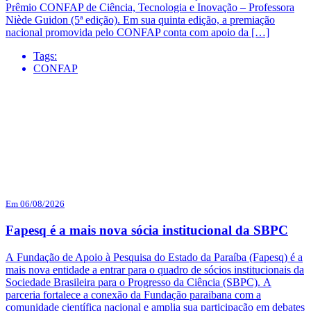
Prêmio CONFAP de Ciência, Tecnologia e Inovação – Professora
Niède Guidon (5ª edição). Em sua quinta edição, a premiação
nacional promovida pelo CONFAP conta com apoio da […]
Tags:
CONFAP
Em 06/08/2026
Fapesq é a mais nova sócia institucional da SBPC
A Fundação de Apoio à Pesquisa do Estado da Paraíba (Fapesq) é a
mais nova entidade a entrar para o quadro de sócios institucionais da
Sociedade Brasileira para o Progresso da Ciência (SBPC). A
parceria fortalece a conexão da Fundação paraibana com a
comunidade científica nacional e amplia sua participação em debates