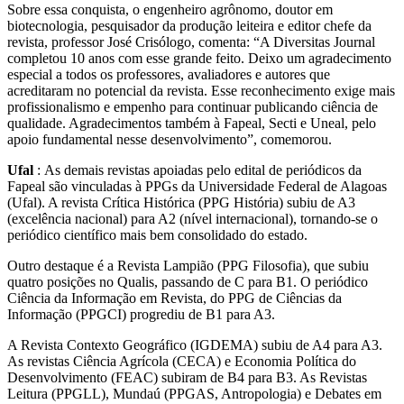
Sobre essa conquista, o engenheiro agrônomo, doutor em
biotecnologia, pesquisador da produção leiteira e editor chefe da
revista, professor José Crisólogo, comenta: “A Diversitas Journal
completou 10 anos com esse grande feito. Deixo um agradecimento
especial a todos os professores, avaliadores e autores que
acreditaram no potencial da revista. Esse reconhecimento exige mais
profissionalismo e empenho para continuar publicando ciência de
qualidade. Agradecimentos também à Fapeal, Secti e Uneal, pelo
apoio fundamental nesse desenvolvimento”, comemorou.
Ufal
: As demais revistas apoiadas pelo edital de periódicos da
Fapeal são vinculadas à PPGs da Universidade Federal de Alagoas
(Ufal). A revista Crítica Histórica (PPG História) subiu de A3
(excelência nacional) para A2 (nível internacional), tornando-se o
periódico científico mais bem consolidado do estado.
Outro destaque é a Revista Lampião (PPG Filosofia), que subiu
quatro posições no Qualis, passando de C para B1. O periódico
Ciência da Informação em Revista, do PPG de Ciências da
Informação (PPGCI) progrediu de B1 para A3.
A Revista Contexto Geográfico (IGDEMA) subiu de A4 para A3.
As revistas Ciência Agrícola (CECA) e Economia Política do
Desenvolvimento (FEAC) subiram de B4 para B3. As Revistas
Leitura (PPGLL), Mundaú (PPGAS, Antropologia) e Debates em