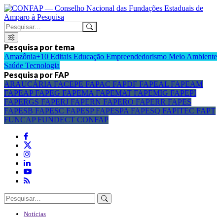
Pesquisa por tema
Amazônia+10
Editais
Educação
Empreendedorismo
Meio Ambiente
Saúde
Tecnologia
Pesquisa por FAP
ARAUCÁRIA
FACEPE
FAPAC
FAPDF
FAPEAL
FAPEAM
FAPEAP
FAPEG
FAPEMA
FAPEMAT
FAPEMIG
FAPEPI
FAPERGS
FAPERJ
FAPERN
FAPERO
FAPERR
FAPES
FAPESB
FAPESC
FAPESP
FAPESPA
FAPESQ
FAPITEC
FAPT
FUNCAP
FUNDECT
CONFAP
Notícias