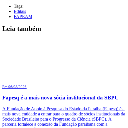
Tags:
Editais
FAPEAM
Leia também
Em 06/08/2026
Fapesq é a mais nova sócia institucional da SBPC
A Fundação de Apoio à Pesquisa do Estado da Paraíba (Fapesq) é a
mais nova entidade a entrar para o quadro de sócios institucionais da
Sociedade Brasileira para o Progresso da Ciência (SBPC). A
parceria fortalece a conexão da Fundação paraibana com a