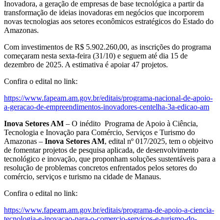
Inovadora, a geração de empresas de base tecnológica a partir da
transformação de ideias inovadoras em negócios que incorporem
novas tecnologias aos setores econômicos estratégicos do Estado do
Amazonas.
Com investimentos de R$ 5.902.260,00, as inscrições do programa
começaram nesta sexta-feira (31/10) e seguem até dia 15 de
dezembro de 2025. A estimativa é apoiar 47 projetos.
Confira o edital no link:
https://www.fapeam.am.gov.br/editais/programa-nacional-de-apoio-
a-geracao-de-empreendimentos-inovadores-centelha-3a-edicao-am
Inova Setores AM
– O inédito Programa de Apoio à Ciência,
Tecnologia e Inovação para Comércio, Serviços e Turismo do
Amazonas –
Inova Setores AM
, edital nº 017/2025, tem o objeitvo
de fomentar projetos de pesquisa aplicada, de desenvolvimento
tecnológico e inovação, que proponham soluções sustentáveis para a
resolução de problemas concretos enfrentados pelos setores do
comércio, serviços e turismo na cidade de Manaus.
Confira o edital no link:
https://www.fapeam.am.gov.br/editais/programa-de-apoio-a-ciencia-
tecnologia-e-inovacao-para-o-comercio-servicos-e-turismo-do-