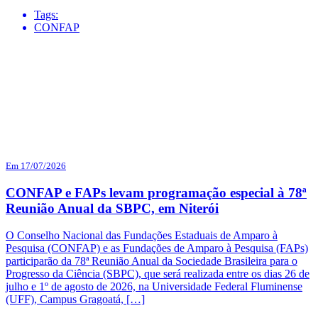
Tags:
CONFAP
Em 17/07/2026
CONFAP e FAPs levam programação especial à 78ª
Reunião Anual da SBPC, em Niterói
O Conselho Nacional das Fundações Estaduais de Amparo à
Pesquisa (CONFAP) e as Fundações de Amparo à Pesquisa (FAPs)
participarão da 78ª Reunião Anual da Sociedade Brasileira para o
Progresso da Ciência (SBPC), que será realizada entre os dias 26 de
julho e 1º de agosto de 2026, na Universidade Federal Fluminense
(UFF), Campus Gragoatá, […]