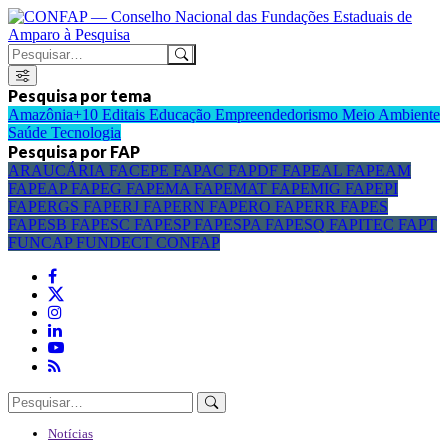
Pesquisa por tema
Amazônia+10
Editais
Educação
Empreendedorismo
Meio Ambiente
Saúde
Tecnologia
Pesquisa por FAP
ARAUCÁRIA
FACEPE
FAPAC
FAPDF
FAPEAL
FAPEAM
FAPEAP
FAPEG
FAPEMA
FAPEMAT
FAPEMIG
FAPEPI
FAPERGS
FAPERJ
FAPERN
FAPERO
FAPERR
FAPES
FAPESB
FAPESC
FAPESP
FAPESPA
FAPESQ
FAPITEC
FAPT
FUNCAP
FUNDECT
CONFAP
Notícias