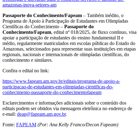
amazonas-inova-setores-am
Passaporte do Conhecimento/Fapeam
– Também inédito, o
Programa de Apoio à Participação de Estudantes em Olimpíadas
Científicas do Conhecimento –
Passaporte do
Conhecimento/Fapeam
, edital nº 018/2025, de fluxo contínuo, visa
apoiar a participação de estudantes do ensino fundamental II e
médio, regularmente matriculados em escolas públicas do Estado do
Amazonas, selecionados para representar suas instituições em etapas
regionais, nacionais e internacionais de olimpíadas científicas, do
conhecimento e similares.
Confira o edital no link:
https://www.fapeam.am.gov.br/editais/programa-de-apoio-a-
participacao-de-estudantes-em-olimpiadas-cientificas-do-
conhecimento-passaporte-do-conhecimentofapeam
Esclarecimentos e informações adicionais sobre o conteúdo dos
editais podem ser obtidos via mensagem eletrônica no endereço de
e-mail:
deap@fapeam.am.gov.br
.
Fonte:
FAPEAM
(Por: Ana Kelly Franco/Decon Fapeam)