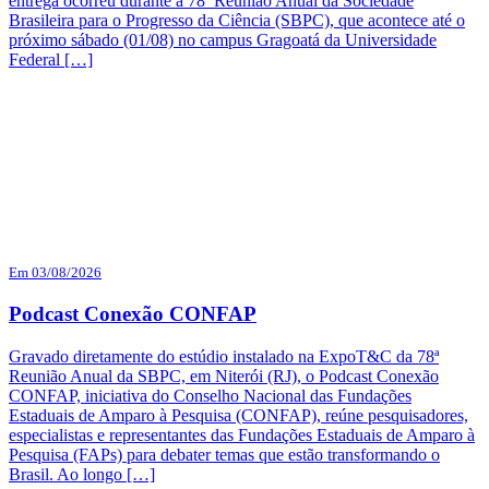
entrega ocorreu durante a 78ª Reunião Anual da Sociedade
Brasileira para o Progresso da Ciência (SBPC), que acontece até o
próximo sábado (01/08) no campus Gragoatá da Universidade
Federal […]
Em 03/08/2026
Podcast Conexão CONFAP
Gravado diretamente do estúdio instalado na ExpoT&C da 78ª
Reunião Anual da SBPC, em Niterói (RJ), o Podcast Conexão
CONFAP, iniciativa do Conselho Nacional das Fundações
Estaduais de Amparo à Pesquisa (CONFAP), reúne pesquisadores,
especialistas e representantes das Fundações Estaduais de Amparo à
Pesquisa (FAPs) para debater temas que estão transformando o
Brasil. Ao longo […]