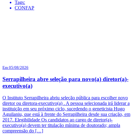
Tags:
CONFAP
Em 05/08/2026
Serrapilheira abre seleção para novo(a) diretor(a)-
executivo(a)
O Instituto Serrapilheira abriu seleção pública para escolher novo
diretor ou diretora-executivo(a) . A pessoa selecionada irá liderar a
instituição em seu próximo ciclo, sucedendo o geneticista Hugo
Aguilaniu, que está à frente do Serrapilheira desde sua criação, em
2017. Elegibilidade Os candidatos ao cargo de diretor(a)-
executivo(a) devem ter titulação mínima de doutorado; ampla
compreensão do […]