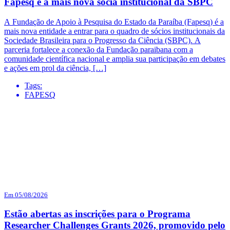
Fapesq é a mais nova sócia institucional da SBPC
A Fundação de Apoio à Pesquisa do Estado da Paraíba (Fapesq) é a
mais nova entidade a entrar para o quadro de sócios institucionais da
Sociedade Brasileira para o Progresso da Ciência (SBPC). A
parceria fortalece a conexão da Fundação paraibana com a
comunidade científica nacional e amplia sua participação em debates
e ações em prol da ciência, […]
Tags:
FAPESQ
Em 05/08/2026
Estão abertas as inscrições para o Programa
Researcher Challenges Grants 2026, promovido pelo