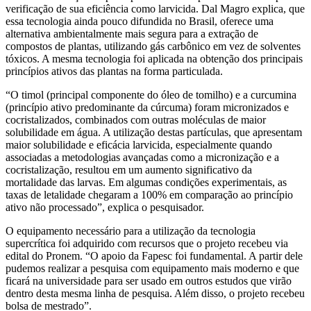
verificação de sua eficiência como larvicida. Dal Magro explica, que
essa tecnologia ainda pouco difundida no Brasil, oferece uma
alternativa ambientalmente mais segura para a extração de
compostos de plantas, utilizando gás carbônico em vez de solventes
tóxicos. A mesma tecnologia foi aplicada na obtenção dos principais
princípios ativos das plantas na forma particulada.
“O timol (principal componente do óleo de tomilho) e a curcumina
(princípio ativo predominante da cúrcuma) foram micronizados e
cocristalizados, combinados com outras moléculas de maior
solubilidade em água. A utilização destas partículas, que apresentam
maior solubilidade e eficácia larvicida, especialmente quando
associadas a metodologias avançadas como a micronização e a
cocristalização, resultou em um aumento significativo da
mortalidade das larvas. Em algumas condições experimentais, as
taxas de letalidade chegaram a 100% em comparação ao princípio
ativo não processado”, explica o pesquisador.
O equipamento necessário para a utilização da tecnologia
supercrítica foi adquirido com recursos que o projeto recebeu via
edital do Pronem. “O apoio da Fapesc foi fundamental. A partir dele
pudemos realizar a pesquisa com equipamento mais moderno e que
ficará na universidade para ser usado em outros estudos que virão
dentro desta mesma linha de pesquisa. Além disso, o projeto recebeu
bolsa de mestrado”.