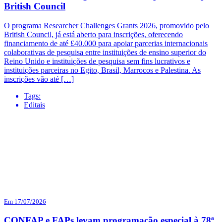
British Council
O programa Researcher Challenges Grants 2026, promovido pelo
British Council, já está aberto para inscrições, oferecendo
financiamento de até £40.000 para apoiar parcerias internacionais
colaborativas de pesquisa entre instituições de ensino superior do
Reino Unido e instituições de pesquisa sem fins lucrativos e
instituições parceiras no Egito, Brasil, Marrocos e Palestina. As
inscrições vão até […]
Tags:
Editais
Em 17/07/2026
CONFAP e FAPs levam programação especial à 78ª