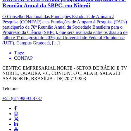
Reunião Anual da SBPC, em Niterói
O Conselho Nacional das Fundações Estaduais de Amparo à
Pesquisa (CONFAP) e as Fundações de Amparo à Pesquisa (FAPs)
participarão da 78ª Reunião Anual da Sociedade Brasileira para o
Progresso da Ciência (SBPC), que será realizada entre os dias 26 de
julho e 1º de agosto de 2026, na Universidade Federal Fluminense
(UFF), Campus Gragoatá, […]
Tags:
CONFAP
CENTRO EMPRESARIAL NORTE - SETOR DE RÁDIO E TV
NORTE, QUADRA 701, CONJUNTO C, ALA B, SALA 213 -
ASA NORTE, BRASÍLIA - DF, 70.719-903
Telefone
+55 (61) 99693-9737