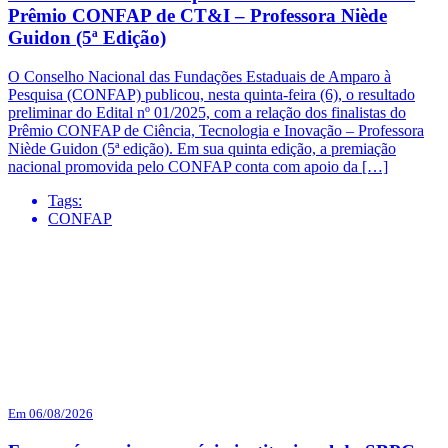
Prêmio CONFAP de CT&I – Professora Niède
Guidon (5ª Edição)
O Conselho Nacional das Fundações Estaduais de Amparo à
Pesquisa (CONFAP) publicou, nesta quinta-feira (6), o resultado
preliminar do Edital nº 01/2025, com a relação dos finalistas do
Prêmio CONFAP de Ciência, Tecnologia e Inovação – Professora
Niède Guidon (5ª edição). Em sua quinta edição, a premiação
nacional promovida pelo CONFAP conta com apoio da […]
Tags:
CONFAP
Em 06/08/2026