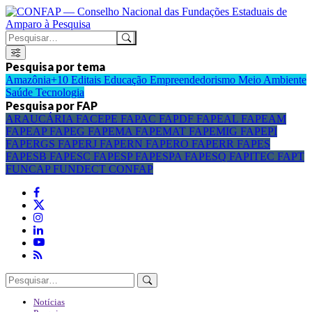
Pesquisa por tema
Amazônia+10
Editais
Educação
Empreendedorismo
Meio Ambiente
Saúde
Tecnologia
Pesquisa por FAP
ARAUCÁRIA
FACEPE
FAPAC
FAPDF
FAPEAL
FAPEAM
FAPEAP
FAPEG
FAPEMA
FAPEMAT
FAPEMIG
FAPEPI
FAPERGS
FAPERJ
FAPERN
FAPERO
FAPERR
FAPES
FAPESB
FAPESC
FAPESP
FAPESPA
FAPESQ
FAPITEC
FAPT
FUNCAP
FUNDECT
CONFAP
Notícias