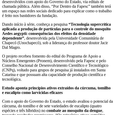
desenvolvidos com apoio do Governo do Estado, via editais de
chamada pública. Além disso, “Por Dentro da Fapesc” também terá
um espaço nas redes sociais dedicado para explicar como o trabalho
é feito nos bastidores da fundação.
Dando início à série, conheça a pesquisa
“Tecnologia supercrítica
aplicada a produção de partículas para o controle do mosquito
Aedes aegypti: consequências dos efeitos da densidade
dependente”
, desenvolvida pela Universidade Comunitária de
Chapecó (Unochapecó), sob a liderança do professor doutor Jacir
Dal Magro.
O projeto recebeu fomento do edital do Programa de Apoio a
Núcleos Emergentes (Pronem), desenvolvido pela Fapesc e pelo
Conselho Nacional de Desenvolvimento Científico e Tecnológico
(CNPq), voltado para grupos de pesquisa já instalados em Santa
Catarina e que possuam alta capacidade de produção científica e
tecnológica.
Estudo aponta princípios ativos extraídos da cúrcuma, tomilho
e eucalipto como larvicidas eficazes
Com o apoio do Governo do Estado, o estudo avaliou o potencial da
cúrcuma, do tomilho e de sete variedades de eucalipto (quatro
espécies e três híbridos) no
combate ao mosquito da dengue
,