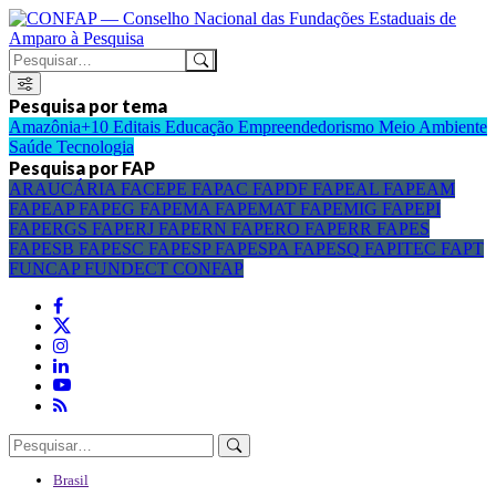
Pesquisa por tema
Amazônia+10
Editais
Educação
Empreendedorismo
Meio Ambiente
Saúde
Tecnologia
Pesquisa por FAP
ARAUCÁRIA
FACEPE
FAPAC
FAPDF
FAPEAL
FAPEAM
FAPEAP
FAPEG
FAPEMA
FAPEMAT
FAPEMIG
FAPEPI
FAPERGS
FAPERJ
FAPERN
FAPERO
FAPERR
FAPES
FAPESB
FAPESC
FAPESP
FAPESPA
FAPESQ
FAPITEC
FAPT
FUNCAP
FUNDECT
CONFAP
Brasil