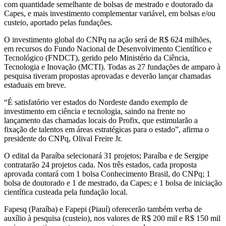
com quantidade semelhante de bolsas de mestrado e doutorado da
Capes, e mais investimento complementar variável, em bolsas e/ou
custeio, aportado pelas fundações.
O investimento global do CNPq na ação será de R$ 624 milhões,
em recursos do Fundo Nacional de Desenvolvimento Científico e
Tecnológico (FNDCT), gerido pelo Ministério da Ciência,
Tecnologia e Inovação (MCTI). Todas as 27 fundações de amparo à
pesquisa tiveram propostas aprovadas e deverão lançar chamadas
estaduais em breve.
“É satisfatório ver estados do Nordeste dando exemplo de
investimento em ciência e tecnologia, saindo na frente no
lançamento das chamadas locais do Profix, que estimularão a
fixação de talentos em áreas estratégicas para o estado”, afirma o
presidente do CNPq, Olival Freire Jr.
O edital da Paraíba selecionará 31 projetos; Paraíba e de Sergipe
contratarão 24 projetos cada. Nos três estados, cada proposta
aprovada contará com 1 bolsa Conhecimento Brasil, do CNPq; 1
bolsa de doutorado e 1 de mestrado, da Capes; e 1 bolsa de iniciação
científica custeada pela fundação local.
Fapesq (Paraíba) e Fapepi (Piauí) oferecerão também verba de
auxílio à pesquisa (custeio), nos valores de R$ 200 mil e R$ 150 mil