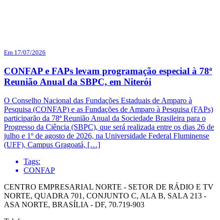
Em 17/07/2026
CONFAP e FAPs levam programação especial à 78ª
Reunião Anual da SBPC, em Niterói
O Conselho Nacional das Fundações Estaduais de Amparo à
Pesquisa (CONFAP) e as Fundações de Amparo à Pesquisa (FAPs)
participarão da 78ª Reunião Anual da Sociedade Brasileira para o
Progresso da Ciência (SBPC), que será realizada entre os dias 26 de
julho e 1º de agosto de 2026, na Universidade Federal Fluminense
(UFF), Campus Gragoatá, […]
Tags:
CONFAP
CENTRO EMPRESARIAL NORTE - SETOR DE RÁDIO E TV
NORTE, QUADRA 701, CONJUNTO C, ALA B, SALA 213 -
ASA NORTE, BRASÍLIA - DF, 70.719-903