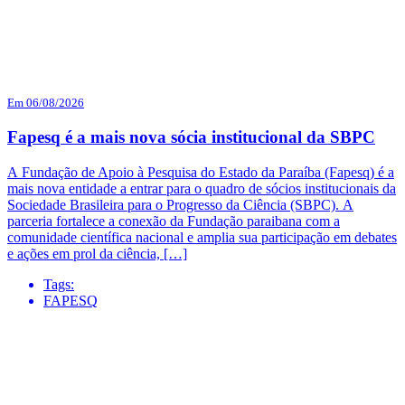
Em 06/08/2026
Fapesq é a mais nova sócia institucional da SBPC
A Fundação de Apoio à Pesquisa do Estado da Paraíba (Fapesq) é a
mais nova entidade a entrar para o quadro de sócios institucionais da
Sociedade Brasileira para o Progresso da Ciência (SBPC). A
parceria fortalece a conexão da Fundação paraibana com a
comunidade científica nacional e amplia sua participação em debates
e ações em prol da ciência, […]
Tags:
FAPESQ