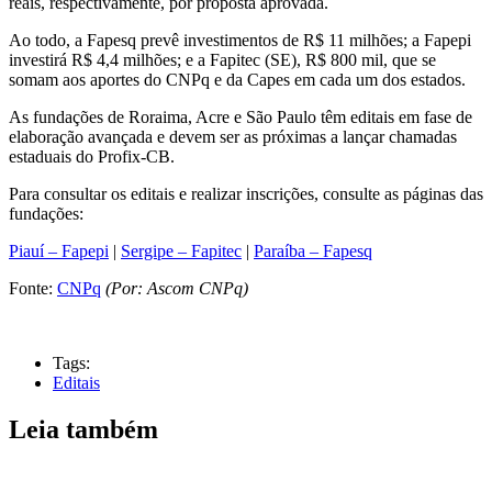
reais, respectivamente, por proposta aprovada.
Ao todo, a Fapesq prevê investimentos de R$ 11 milhões; a Fapepi
investirá R$ 4,4 milhões; e a Fapitec (SE), R$ 800 mil, que se
somam aos aportes do CNPq e da Capes em cada um dos estados.
As fundações de Roraima, Acre e São Paulo têm editais em fase de
elaboração avançada e devem ser as próximas a lançar chamadas
estaduais do Profix-CB.
Para consultar os editais e realizar inscrições, consulte as páginas das
fundações:
Piauí – Fapepi
|
Sergipe – Fapitec
|
Paraíba – Fapesq
Fonte:
CNPq
(Por: Ascom CNPq)
Tags:
Editais
Leia também