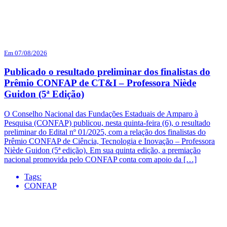
Em 07/08/2026
Publicado o resultado preliminar dos finalistas do
Prêmio CONFAP de CT&I – Professora Niède
Guidon (5ª Edição)
O Conselho Nacional das Fundações Estaduais de Amparo à
Pesquisa (CONFAP) publicou, nesta quinta-feira (6), o resultado
preliminar do Edital nº 01/2025, com a relação dos finalistas do
Prêmio CONFAP de Ciência, Tecnologia e Inovação – Professora
Niède Guidon (5ª edição). Em sua quinta edição, a premiação
nacional promovida pelo CONFAP conta com apoio da […]
Tags:
CONFAP