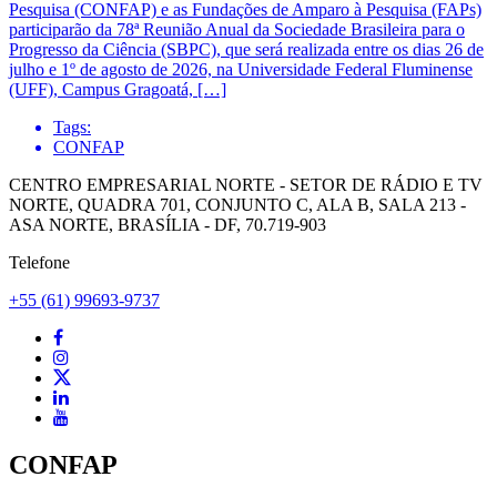
Pesquisa (CONFAP) e as Fundações de Amparo à Pesquisa (FAPs)
participarão da 78ª Reunião Anual da Sociedade Brasileira para o
Progresso da Ciência (SBPC), que será realizada entre os dias 26 de
julho e 1º de agosto de 2026, na Universidade Federal Fluminense
(UFF), Campus Gragoatá, […]
Tags:
CONFAP
CENTRO EMPRESARIAL NORTE - SETOR DE RÁDIO E TV
NORTE, QUADRA 701, CONJUNTO C, ALA B, SALA 213 -
ASA NORTE, BRASÍLIA - DF, 70.719-903
Telefone
+55 (61) 99693-9737
CONFAP