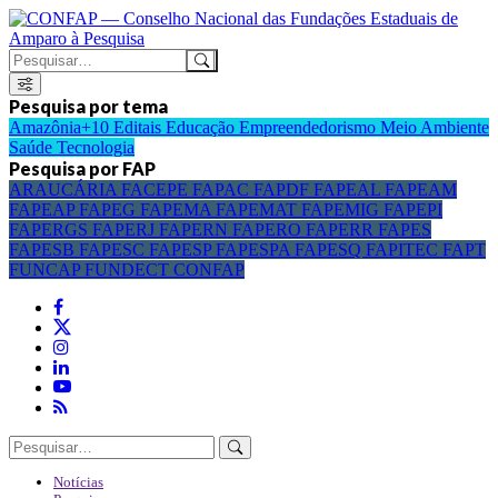
Pesquisa por tema
Amazônia+10
Editais
Educação
Empreendedorismo
Meio Ambiente
Saúde
Tecnologia
Pesquisa por FAP
ARAUCÁRIA
FACEPE
FAPAC
FAPDF
FAPEAL
FAPEAM
FAPEAP
FAPEG
FAPEMA
FAPEMAT
FAPEMIG
FAPEPI
FAPERGS
FAPERJ
FAPERN
FAPERO
FAPERR
FAPES
FAPESB
FAPESC
FAPESP
FAPESPA
FAPESQ
FAPITEC
FAPT
FUNCAP
FUNDECT
CONFAP
Notícias