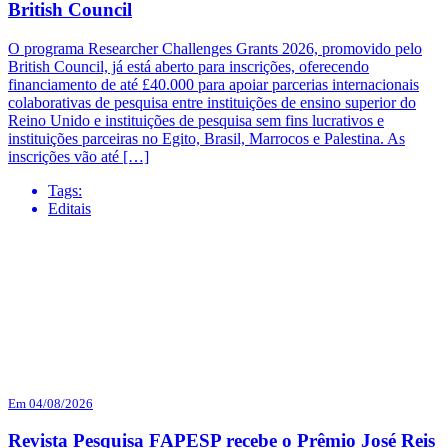
British Council
O programa Researcher Challenges Grants 2026, promovido pelo
British Council, já está aberto para inscrições, oferecendo
financiamento de até £40.000 para apoiar parcerias internacionais
colaborativas de pesquisa entre instituições de ensino superior do
Reino Unido e instituições de pesquisa sem fins lucrativos e
instituições parceiras no Egito, Brasil, Marrocos e Palestina. As
inscrições vão até […]
Tags:
Editais
Em 04/08/2026
Revista Pesquisa FAPESP recebe o Prêmio José Reis