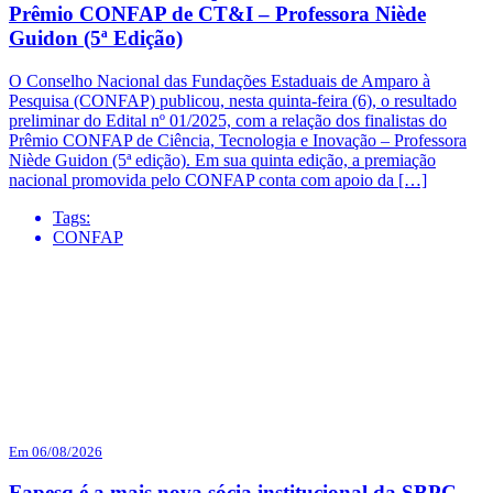
Prêmio CONFAP de CT&I – Professora Niède
Guidon (5ª Edição)
O Conselho Nacional das Fundações Estaduais de Amparo à
Pesquisa (CONFAP) publicou, nesta quinta-feira (6), o resultado
preliminar do Edital nº 01/2025, com a relação dos finalistas do
Prêmio CONFAP de Ciência, Tecnologia e Inovação – Professora
Niède Guidon (5ª edição). Em sua quinta edição, a premiação
nacional promovida pelo CONFAP conta com apoio da […]
Tags:
CONFAP
Em 06/08/2026
Fapesq é a mais nova sócia institucional da SBPC