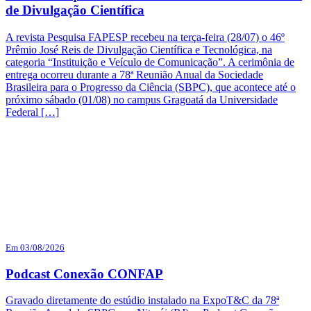
de Divulgação Científica
A revista Pesquisa FAPESP recebeu na terça-feira (28/07) o 46º
Prêmio José Reis de Divulgação Científica e Tecnológica, na
categoria “Instituição e Veículo de Comunicação”. A cerimônia de
entrega ocorreu durante a 78ª Reunião Anual da Sociedade
Brasileira para o Progresso da Ciência (SBPC), que acontece até o
próximo sábado (01/08) no campus Gragoatá da Universidade
Federal […]
Em 03/08/2026
Podcast Conexão CONFAP
Gravado diretamente do estúdio instalado na ExpoT&C da 78ª