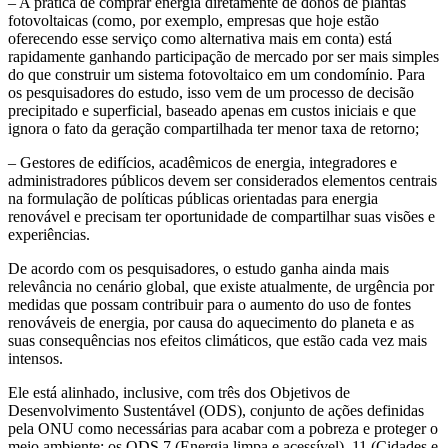
– A prática de comprar energia diretamente de donos de plantas
fotovoltaicas (como, por exemplo, empresas que hoje estão
oferecendo esse serviço como alternativa mais em conta) está
rapidamente ganhando participação de mercado por ser mais simples
do que construir um sistema fotovoltaico em um condomínio. Para
os pesquisadores do estudo, isso vem de um processo de decisão
precipitado e superficial, baseado apenas em custos iniciais e que
ignora o fato da geração compartilhada ter menor taxa de retorno;
– Gestores de edifícios, acadêmicos de energia, integradores e
administradores públicos devem ser considerados elementos centrais
na formulação de políticas públicas orientadas para energia
renovável e precisam ter oportunidade de compartilhar suas visões e
experiências.
De acordo com os pesquisadores, o estudo ganha ainda mais
relevância no cenário global, que existe atualmente, de urgência por
medidas que possam contribuir para o aumento do uso de fontes
renováveis de energia, por causa do aquecimento do planeta e as
suas consequências nos efeitos climáticos, que estão cada vez mais
intensos.
Ele está alinhado, inclusive, com três dos Objetivos de
Desenvolvimento Sustentável (ODS), conjunto de ações definidas
pela ONU como necessárias para acabar com a pobreza e proteger o
meio ambiente: os ODS 7 (Energia limpa e acessível), 11 (Cidades e