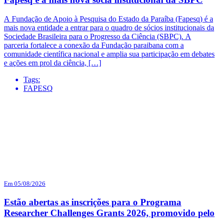
A Fundação de Apoio à Pesquisa do Estado da Paraíba (Fapesq) é a
mais nova entidade a entrar para o quadro de sócios institucionais da
Sociedade Brasileira para o Progresso da Ciência (SBPC). A
parceria fortalece a conexão da Fundação paraibana com a
comunidade científica nacional e amplia sua participação em debates
e ações em prol da ciência, […]
Tags:
FAPESQ
Em 05/08/2026
Estão abertas as inscrições para o Programa
Researcher Challenges Grants 2026, promovido pelo