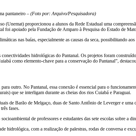
ma pantaneiro –
(Foto por: Arquivo/Pesquisadora)
o (Unemat) proporcionou a alunos da Rede Estadual uma compreensão 
tal foi apoiado pela Fundação de Amparo à Pesquisa do Estado de Mat
limáticas nas baías, especialmente as causas da seca, possibilitando aos
 conectividades hidrológicas do Pantanal. Os projetos foram construídos 
Cuiabá como elemento-chave para a conservação do Pantanal”, destacou
 para outro. No Pantanal, essa conexão é essencial para o funcionamen
urais) que se interligam durante as cheias dos rios Cuiabá e Paraguai.
aduais de Barão de Melgaço, duas de Santo Antônio de Leverger e uma d
três fases.
ão socioambiental de professores e estudantes das sete escolas sobre a 
ade hidrológica, com a realização de palestras, rodas de conversa e exc