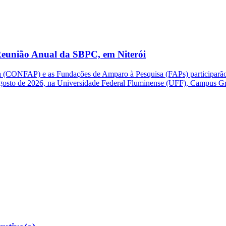
eunião Anual da SBPC, em Niterói
(CONFAP) e as Fundações de Amparo à Pesquisa (FAPs) participarão d
e agosto de 2026, na Universidade Federal Fluminense (UFF), Campus G