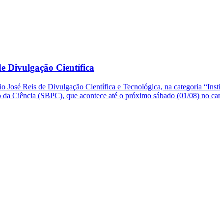
e Divulgação Científica
o José Reis de Divulgação Científica e Tecnológica, na categoria “Ins
so da Ciência (SBPC), que acontece até o próximo sábado (01/08) no 