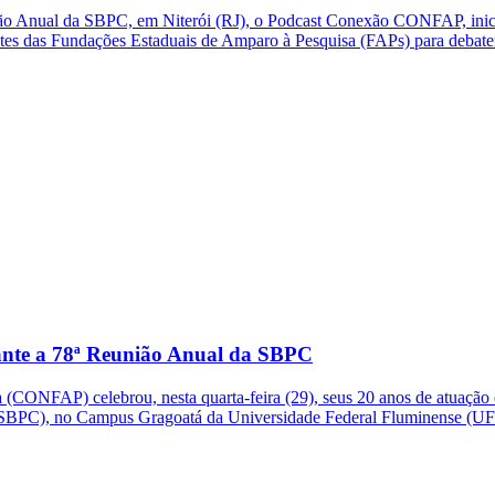
ão Anual da SBPC, em Niterói (RJ), o Podcast Conexão CONFAP, inic
ntes das Fundações Estaduais de Amparo à Pesquisa (FAPs) para debate
ante a 78ª Reunião Anual da SBPC
CONFAP) celebrou, nesta quarta-feira (29), seus 20 anos de atuação 
 (SBPC), no Campus Gragoatá da Universidade Federal Fluminense (UF