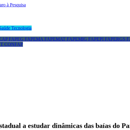
Saúde
Tecnologia
EAP
FAPEG
FAPEMA
FAPEMAT
FAPEMIG
FAPEPI
FAPERGS
F
CT
CONFAP
tadual a estudar dinâmicas das baías do Pa