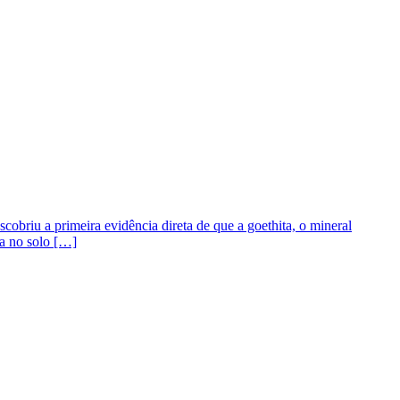
briu a primeira evidência direta de que a goethita, o mineral
da no solo […]