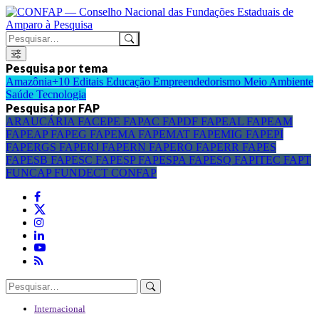
Pesquisa por tema
Amazônia+10
Editais
Educação
Empreendedorismo
Meio Ambiente
Saúde
Tecnologia
Pesquisa por FAP
ARAUCÁRIA
FACEPE
FAPAC
FAPDF
FAPEAL
FAPEAM
FAPEAP
FAPEG
FAPEMA
FAPEMAT
FAPEMIG
FAPEPI
FAPERGS
FAPERJ
FAPERN
FAPERO
FAPERR
FAPES
FAPESB
FAPESC
FAPESP
FAPESPA
FAPESQ
FAPITEC
FAPT
FUNCAP
FUNDECT
CONFAP
Internacional