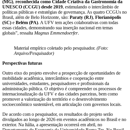
(MG)
,
reconhecida como Cidade Criativa da Gastronomia da
UNESCO (CCGU) desde 2019
, estimulando o intercâmbio de
políticas públicas e estratégias de governança. As quatro CCGUs no
Brasil, além de Belo Horizonte, são:
Paraty (RJ)
,
Florianópolis
(SC)
e
Belém (PA)
. A UFV tem ações colaborativas com todas
essas cidades, demonstrando sua inserção nacional em temas
globais”, ressalta
Magnus Emmendoerfer
.
Material empírico coletado pelo pesquisador.
(Foto:
Arquivo/Pesquisador)
Perspectivas futuras
Outro eixo do projeto envolve a prospecção de oportunidades de
mobilidade acadêmica, intercâmbios e cooperação entre
universidades, estudantes, pesquisadores e profissionais da
administração pública. O objetivo é compreender os processos de
internacionalização da UFV e das cidades parceiras, bem como
promover a valorização do território e o desenvolvimento
socioeconômico sustentável, em articulação com governos locais.
De acordo com o pesquisador, os resultados do projeto serão
divulgados ao longo de 2026 em eventos acadêmicos no Brasil e no
exterior. Na Itália, a apresentação ocorrerá em abril, no
Departamento de Economia da Universidade Roma Tre. No Brasil,