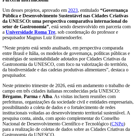
Um desses projetos, aprovado em
2023
, entitulado
“Governança
Pública e Desenvolvimento Sustentável nas Cidades Criativas
da UNESCO: uma perspectiva comparativa internacional do
setor de Gastronomia”
, está sendo desenvolvido em parceria com
a
Universidade Roma Tre
, sob coordenação do professor e
pesquisador Magnus Luiz Emmendoerfer.
“Neste projeto está sendo analisado, em perspectiva comparada
entre Brasil e Itália, os modelos de governança, políticas públicas e
estratégias de sustentabilidade adotados por Cidades Criativas da
Gastronomia da UNESCO, com foco na valorização do território,
da biodiversidade e das cadeias produtivas alimentares”, destaca o
pesquisador.
Neste primeiro trimestre de 2026, está em andamento o trabalho de
campo em três cidades italianas reconhecidas pela UNESCO:
Bérgamo
,
Parma
e
Alba
. As visitas incluem reuniões com
prefeituras, organizações da sociedade civil e entidades empresariais,
possibilitando a coleta de dados e o fortalecimento de redes
institucionais voltadas ao desenvolvimento territorial sustentável. A
pesquisa conta, ainda, com apoio complementar do Conselho
Nacional de Desenvolvimento Científico e Tecnológico (
CNPq
)
para a realização de coletas de dados sobre as Cidades Criativas da
Gastronomia da UNESCO.