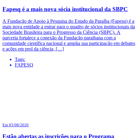
Fapesq é a mais nova sócia institucional da SBPC
A Fundação de Apoio à Pesquisa do Estado da Paraíba (Fapesq) é a
mais nova entidade a entrar para o quadro de sócios institucionais da
Sociedade Brasileira para o Progresso da Ciência (SBPC). A
parceria fortalece a conexão da Fundação paraibana com a
comunidade científica nacional e amplia sua participação em debates
e ações em prol da ciência, […]
Tags:
FAPESQ
Em 05/08/2026
Estão abertas as inscrições para o Programa