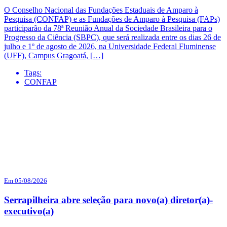
O Conselho Nacional das Fundações Estaduais de Amparo à
Pesquisa (CONFAP) e as Fundações de Amparo à Pesquisa (FAPs)
participarão da 78ª Reunião Anual da Sociedade Brasileira para o
Progresso da Ciência (SBPC), que será realizada entre os dias 26 de
julho e 1º de agosto de 2026, na Universidade Federal Fluminense
(UFF), Campus Gragoatá, […]
Tags:
CONFAP
Em 05/08/2026
Serrapilheira abre seleção para novo(a) diretor(a)-
executivo(a)