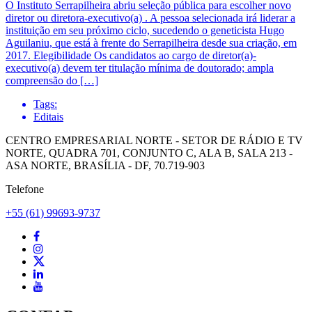
O Instituto Serrapilheira abriu seleção pública para escolher novo
diretor ou diretora-executivo(a) . A pessoa selecionada irá liderar a
instituição em seu próximo ciclo, sucedendo o geneticista Hugo
Aguilaniu, que está à frente do Serrapilheira desde sua criação, em
2017. Elegibilidade Os candidatos ao cargo de diretor(a)-
executivo(a) devem ter titulação mínima de doutorado; ampla
compreensão do […]
Tags:
Editais
CENTRO EMPRESARIAL NORTE - SETOR DE RÁDIO E TV
NORTE, QUADRA 701, CONJUNTO C, ALA B, SALA 213 -
ASA NORTE, BRASÍLIA - DF, 70.719-903
Telefone
+55 (61) 99693-9737