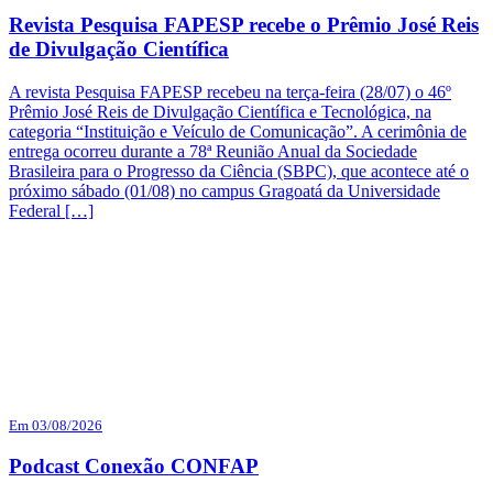
Revista Pesquisa FAPESP recebe o Prêmio José Reis
de Divulgação Científica
A revista Pesquisa FAPESP recebeu na terça-feira (28/07) o 46º
Prêmio José Reis de Divulgação Científica e Tecnológica, na
categoria “Instituição e Veículo de Comunicação”. A cerimônia de
entrega ocorreu durante a 78ª Reunião Anual da Sociedade
Brasileira para o Progresso da Ciência (SBPC), que acontece até o
próximo sábado (01/08) no campus Gragoatá da Universidade
Federal […]
Em 03/08/2026
Podcast Conexão CONFAP