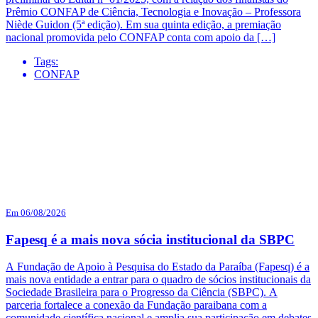
Prêmio CONFAP de Ciência, Tecnologia e Inovação – Professora
Niède Guidon (5ª edição). Em sua quinta edição, a premiação
nacional promovida pelo CONFAP conta com apoio da […]
Tags:
CONFAP
Em 06/08/2026
Fapesq é a mais nova sócia institucional da SBPC
A Fundação de Apoio à Pesquisa do Estado da Paraíba (Fapesq) é a
mais nova entidade a entrar para o quadro de sócios institucionais da
Sociedade Brasileira para o Progresso da Ciência (SBPC). A
parceria fortalece a conexão da Fundação paraibana com a
comunidade científica nacional e amplia sua participação em debates