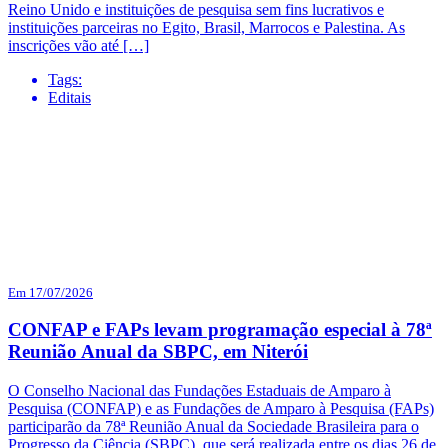
Reino Unido e instituições de pesquisa sem fins lucrativos e
instituições parceiras no Egito, Brasil, Marrocos e Palestina. As
inscrições vão até […]
Tags:
Editais
Em 17/07/2026
CONFAP e FAPs levam programação especial à 78ª
Reunião Anual da SBPC, em Niterói
O Conselho Nacional das Fundações Estaduais de Amparo à
Pesquisa (CONFAP) e as Fundações de Amparo à Pesquisa (FAPs)
participarão da 78ª Reunião Anual da Sociedade Brasileira para o
Progresso da Ciência (SBPC), que será realizada entre os dias 26 de