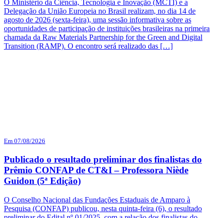
O Ministério da Ciência, Tecnologia e Inovação (MCTI) e a
Delegação da União Europeia no Brasil realizam, no dia 14 de
agosto de 2026 (sexta-feira), uma sessão informativa sobre as
oportunidades de participação de instituições brasileiras na primeira
chamada da Raw Materials Partnership for the Green and Digital
Transition (RAMP). O encontro será realizado das […]
Em 07/08/2026
Publicado o resultado preliminar dos finalistas do
Prêmio CONFAP de CT&I – Professora Niède
Guidon (5ª Edição)
O Conselho Nacional das Fundações Estaduais de Amparo à
Pesquisa (CONFAP) publicou, nesta quinta-feira (6), o resultado
preliminar do Edital nº 01/2025, com a relação dos finalistas do