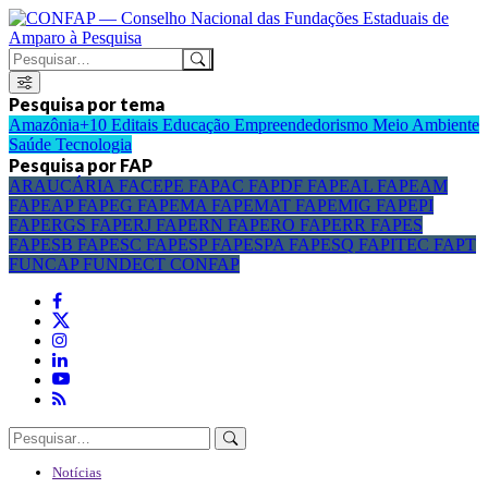
Pesquisa por tema
Amazônia+10
Editais
Educação
Empreendedorismo
Meio Ambiente
Saúde
Tecnologia
Pesquisa por FAP
ARAUCÁRIA
FACEPE
FAPAC
FAPDF
FAPEAL
FAPEAM
FAPEAP
FAPEG
FAPEMA
FAPEMAT
FAPEMIG
FAPEPI
FAPERGS
FAPERJ
FAPERN
FAPERO
FAPERR
FAPES
FAPESB
FAPESC
FAPESP
FAPESPA
FAPESQ
FAPITEC
FAPT
FUNCAP
FUNDECT
CONFAP
Notícias