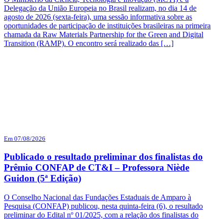
Delegação da União Europeia no Brasil realizam, no dia 14 de
agosto de 2026 (sexta-feira), uma sessão informativa sobre as
oportunidades de participação de instituições brasileiras na primeira
chamada da Raw Materials Partnership for the Green and Digital
Transition (RAMP). O encontro será realizado das […]
Em 07/08/2026
Publicado o resultado preliminar dos finalistas do
Prêmio CONFAP de CT&I – Professora Niède
Guidon (5ª Edição)
O Conselho Nacional das Fundações Estaduais de Amparo à
Pesquisa (CONFAP) publicou, nesta quinta-feira (6), o resultado
preliminar do Edital nº 01/2025, com a relação dos finalistas do