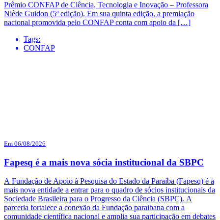
Prêmio CONFAP de Ciência, Tecnologia e Inovação – Professora
Niède Guidon (5ª edição). Em sua quinta edição, a premiação
nacional promovida pelo CONFAP conta com apoio da […]
Tags:
CONFAP
Em 06/08/2026
Fapesq é a mais nova sócia institucional da SBPC
A Fundação de Apoio à Pesquisa do Estado da Paraíba (Fapesq) é a
mais nova entidade a entrar para o quadro de sócios institucionais da
Sociedade Brasileira para o Progresso da Ciência (SBPC). A
parceria fortalece a conexão da Fundação paraibana com a
comunidade científica nacional e amplia sua participação em debates