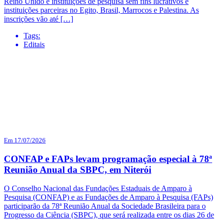
Reino Unido e instituições de pesquisa sem fins lucrativos e
instituições parceiras no Egito, Brasil, Marrocos e Palestina. As
inscrições vão até […]
Tags:
Editais
Em 17/07/2026
CONFAP e FAPs levam programação especial à 78ª
Reunião Anual da SBPC, em Niterói
O Conselho Nacional das Fundações Estaduais de Amparo à
Pesquisa (CONFAP) e as Fundações de Amparo à Pesquisa (FAPs)
participarão da 78ª Reunião Anual da Sociedade Brasileira para o
Progresso da Ciência (SBPC), que será realizada entre os dias 26 de