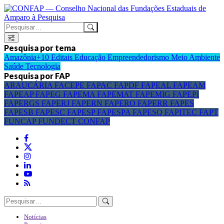
Pesquisa por tema
Amazônia+10
Editais
Educação
Empreendedorismo
Meio Ambiente
Saúde
Tecnologia
Pesquisa por FAP
ARAUCÁRIA
FACEPE
FAPAC
FAPDF
FAPEAL
FAPEAM
FAPEAP
FAPEG
FAPEMA
FAPEMAT
FAPEMIG
FAPEPI
FAPERGS
FAPERJ
FAPERN
FAPERO
FAPERR
FAPES
FAPESB
FAPESC
FAPESP
FAPESPA
FAPESQ
FAPITEC
FAPT
FUNCAP
FUNDECT
CONFAP
Notícias