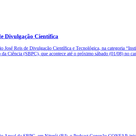
e Divulgação Científica
o José Reis de Divulgação Científica e Tecnológica, na categoria “Ins
so da Ciência (SBPC), que acontece até o próximo sábado (01/08) no 
ão Anual da SBPC, em Niterói (RJ), o Podcast Conexão CONFAP, inic