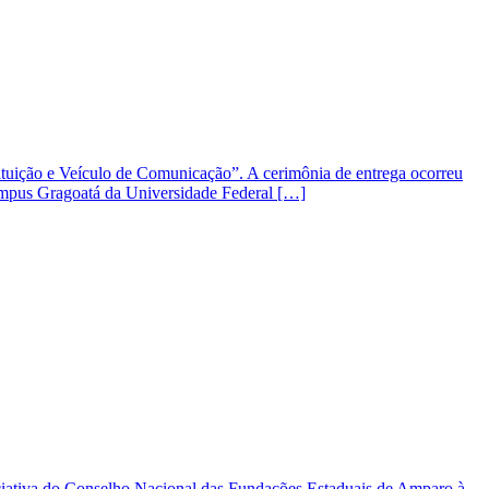
tituição e Veículo de Comunicação”. A cerimônia de entrega ocorreu
campus Gragoatá da Universidade Federal […]
iativa do Conselho Nacional das Fundações Estaduais de Amparo à