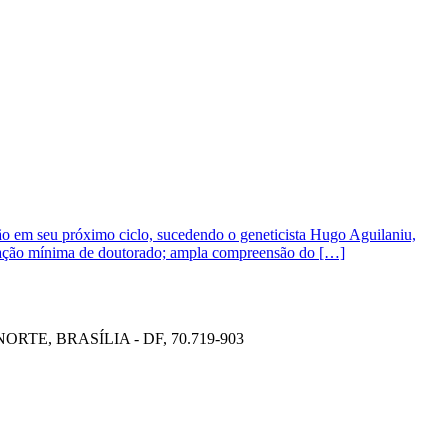
uição em seu próximo ciclo, sucedendo o geneticista Hugo Aguilaniu,
itulação mínima de doutorado; ampla compreensão do […]
TE, BRASÍLIA - DF, 70.719-903