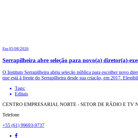
Em 05/08/2026
Serrapilheira abre seleção para novo(a) diretor(a)-exe
O Instituto Serrapilheira abriu seleção pública para escolher novo dir
que está à frente do Serrapilheira desde sua criação, em 2017. Elegi
Tags:
Editais
CENTRO EMPRESARIAL NORTE - SETOR DE RÁDIO E TV NORT
Telefone
+55 (61) 99693-9737