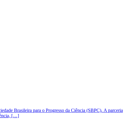
ciedade Brasileira para o Progresso da Ciência (SBPC). A parceria
ência, […]