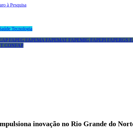
Saúde
Tecnologia
EAP
FAPEG
FAPEMA
FAPEMAT
FAPEMIG
FAPEPI
FAPERGS
F
CT
CONFAP
mpulsiona inovação no Rio Grande do Nort