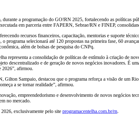
), durante a programação do GO!RN 2025, fortalecendo as políticas pú
 executada em parceria entre FAPERN, Sebrae/RN e FINEP, consolidando
oferecendo recursos financeiros, capacitação, mentorias e suporte técn
 o programa selecionará até 120 propostas na primeira fase, 60 avançarã
econômica, além de bolsas de pesquisa do CNPq.
ha representa a consolidação de políticas de estímulo à criação de no
ojeto descentralizado e de geração de novos negócios inovadores. É uma
de 2026”, afirmou.
 Gilton Sampaio, destacou que o programa reforça a visão de um Rio 
meça a se tornar realidade”, afirmou.
novação, empreendedorismo e desenvolvimento de novos negócios tecnol
idem no mercado.
e 2026, exclusivamente pelo site
programacentelha.com.br/rn
.