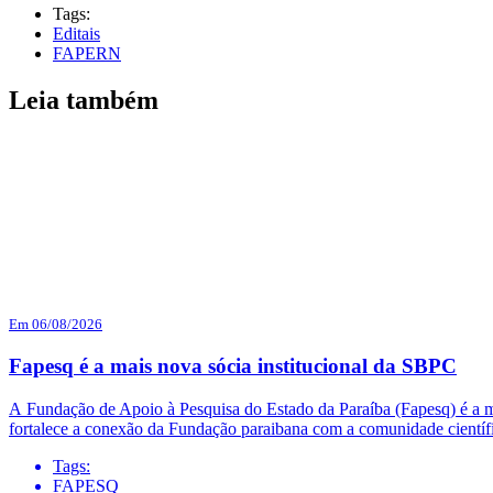
Tags:
Editais
FAPERN
Leia também
Em 06/08/2026
Fapesq é a mais nova sócia institucional da SBPC
A Fundação de Apoio à Pesquisa do Estado da Paraíba (Fapesq) é a mai
fortalece a conexão da Fundação paraibana com a comunidade científi
Tags:
FAPESQ