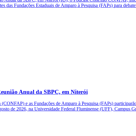
ntes das Fundações Estaduais de Amparo à Pesquisa (FAPs) para debate
eunião Anual da SBPC, em Niterói
(CONFAP) e as Fundações de Amparo à Pesquisa (FAPs) participarão d
e agosto de 2026, na Universidade Federal Fluminense (UFF), Campus G