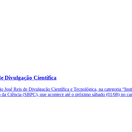
e Divulgação Científica
o José Reis de Divulgação Científica e Tecnológica, na categoria “Ins
so da Ciência (SBPC), que acontece até o próximo sábado (01/08) no 