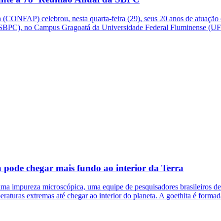
CONFAP) celebrou, nesta quarta-feira (29), seus 20 anos de atuação 
 (SBPC), no Campus Gragoatá da Universidade Federal Fluminense (UF
 pode chegar mais fundo ao interior da Terra
 impureza microscópica, uma equipe de pesquisadores brasileiros desco
eraturas extremas até chegar ao interior do planeta. A goethita é forma