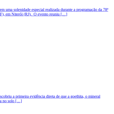
em uma solenidade especial realizada durante a programação da 78ª
F), em Niterói (RJ). O evento reuniu […]
briu a primeira evidência direta de que a goethita, o mineral
da no solo […]