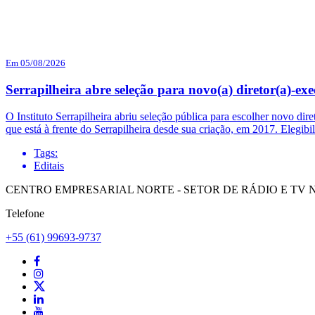
Em 05/08/2026
Serrapilheira abre seleção para novo(a) diretor(a)-exe
O Instituto Serrapilheira abriu seleção pública para escolher novo dir
que está à frente do Serrapilheira desde sua criação, em 2017. Elegi
Tags:
Editais
CENTRO EMPRESARIAL NORTE - SETOR DE RÁDIO E TV NORT
Telefone
+55 (61) 99693-9737