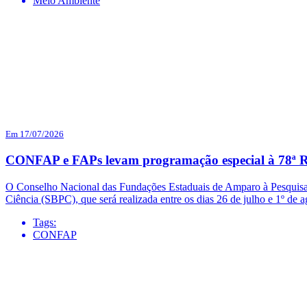
Meio Ambiente
Em 17/07/2026
CONFAP e FAPs levam programação especial à 78ª R
O Conselho Nacional das Fundações Estaduais de Amparo à Pesquisa 
Ciência (SBPC), que será realizada entre os dias 26 de julho e 1º d
Tags:
CONFAP