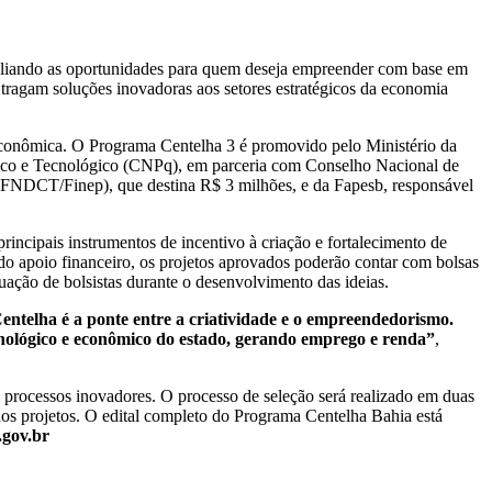
mpliando as oportunidades para quem deseja empreender com base em
e tragam soluções inovadoras aos setores estratégicos da economia
econômica. O Programa Centelha 3 é promovido pelo Ministério da
fico e Tecnológico (CNPq), em parceria com Conselho Nacional de
FNDCT/Finep), que destina R$ 3 milhões, e da Fapesb, responsável
cipais instrumentos de incentivo à criação e fortalecimento de
 do apoio financeiro, os projetos aprovados poderão contar com bolsas
ação de bolsistas durante o desenvolvimento das ideias.
ntelha é a ponte entre a criatividade e o empreendedorismo.
cnológico e econômico do estado, gerando emprego e renda”
,
 processos inovadores. O processo de seleção será realizado em duas
 dos projetos. O edital completo do Programa Centelha Bahia está
gov.br