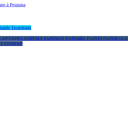
Saúde
Tecnologia
EAP
FAPEG
FAPEMA
FAPEMAT
FAPEMIG
FAPEPI
FAPERGS
F
CT
CONFAP