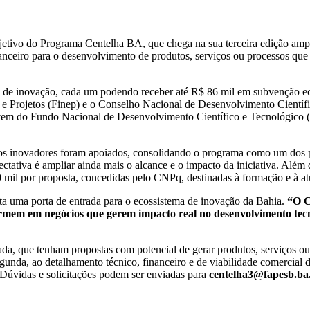
objetivo do Programa Centelha BA, que chega na sua terceira edição a
financeiro para o desenvolvimento de produtos, serviços ou processos qu
os de inovação, cada um podendo receber até R$ 86 mil em subvenção 
 e Projetos (Finep) e o Conselho Nacional de Desenvolvimento Cientí
m do Fundo Nacional de Desenvolvimento Científico e Tecnológico (
s inovadores foram apoiados, consolidando o programa como um dos prin
ctativa é ampliar ainda mais o alcance e o impacto da iniciativa. Além
mil por proposta, concedidas pelo CNPq, destinadas à formação e à atu
ta uma porta de entrada para o ecossistema de inovação da Bahia.
“O Ce
sformem em negócios que gerem impacto real no desenvolvimento te
da, que tenham propostas com potencial de gerar produtos, serviços ou
segunda, ao detalhamento técnico, financeiro e de viabilidade comercial
. Dúvidas e solicitações podem ser enviadas para
centelha3@fapesb.ba.