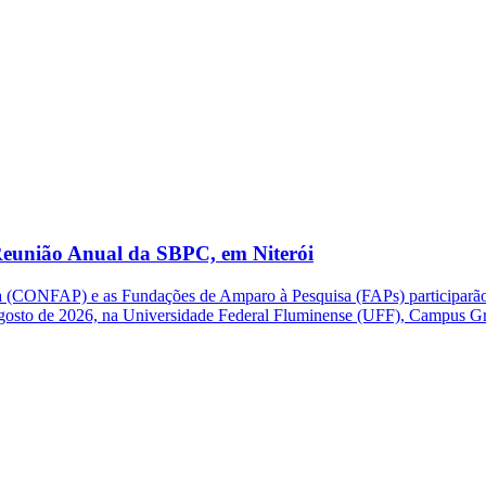
eunião Anual da SBPC, em Niterói
(CONFAP) e as Fundações de Amparo à Pesquisa (FAPs) participarão d
e agosto de 2026, na Universidade Federal Fluminense (UFF), Campus G