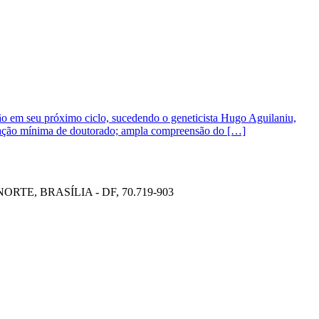
uição em seu próximo ciclo, sucedendo o geneticista Hugo Aguilaniu,
itulação mínima de doutorado; ampla compreensão do […]
TE, BRASÍLIA - DF, 70.719-903