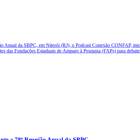
ão Anual da SBPC, em Niterói (RJ), o Podcast Conexão CONFAP, inic
ntes das Fundações Estaduais de Amparo à Pesquisa (FAPs) para debate
ante a 78ª Reunião Anual da SBPC