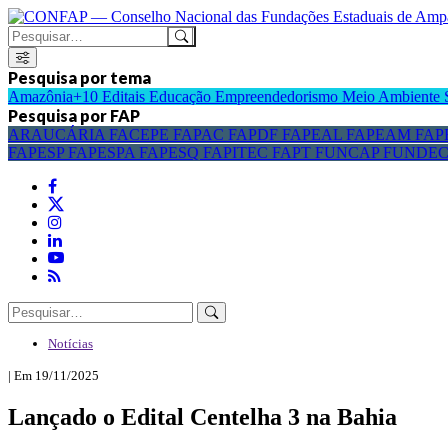
Pesquisa por tema
Amazônia+10
Editais
Educação
Empreendedorismo
Meio Ambiente
Pesquisa por FAP
ARAUCÁRIA
FACEPE
FAPAC
FAPDF
FAPEAL
FAPEAM
FAP
FAPESP
FAPESPA
FAPESQ
FAPITEC
FAPT
FUNCAP
FUNDE
Notícias
| Em 19/11/2025
Lançado o Edital Centelha 3 na Bahia