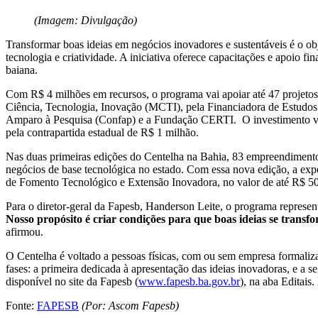
(Imagem: Divulgação)
Transformar boas ideias em negócios inovadores e sustentáveis é o 
tecnologia e criatividade. A iniciativa oferece capacitações e apoio 
baiana.
Com R$ 4 milhões em recursos, o programa vai apoiar até 47 projet
Ciência, Tecnologia, Inovação (MCTI), pela Financiadora de Estudos
Amparo à Pesquisa (Confap) e a Fundação CERTI. O investimento ve
pela contrapartida estadual de R$ 1 milhão.
Nas duas primeiras edições do Centelha na Bahia, 83 empreendimento
negócios de base tecnológica no estado. Com essa nova edição, a expe
de Fomento Tecnológico e Extensão Inovadora, no valor de até R$ 50 
Para o diretor-geral da Fapesb, Handerson Leite, o programa represen
Nosso propósito é criar condições para que boas ideias se tran
afirmou.
O Centelha é voltado a pessoas físicas, com ou sem empresa formaliza
fases: a primeira dedicada à apresentação das ideias inovadoras, e a 
disponível no site da Fapesb (
www.fapesb.ba.gov.br
), na aba Editais
Fonte:
FAPESB
(Por: Ascom Fapesb)