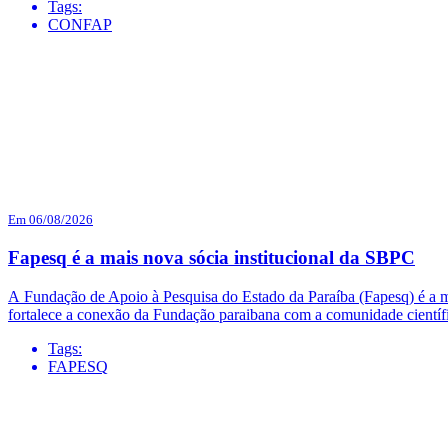
Tags:
CONFAP
Em 06/08/2026
Fapesq é a mais nova sócia institucional da SBPC
A Fundação de Apoio à Pesquisa do Estado da Paraíba (Fapesq) é a mai
fortalece a conexão da Fundação paraibana com a comunidade científi
Tags:
FAPESQ