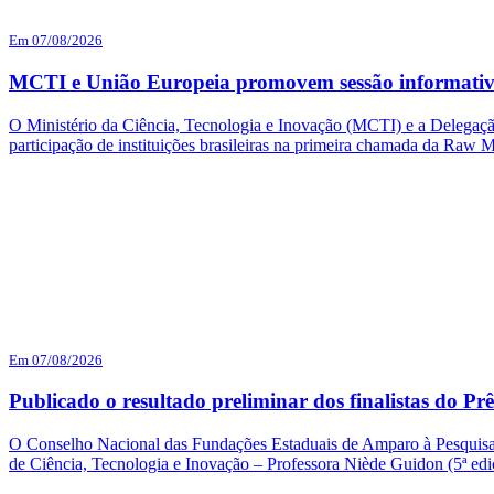
Em 07/08/2026
MCTI e União Europeia promovem sessão informativ
O Ministério da Ciência, Tecnologia e Inovação (MCTI) e a Delegação
participação de instituições brasileiras na primeira chamada da Raw 
Em 07/08/2026
Publicado o resultado preliminar dos finalistas do
O Conselho Nacional das Fundações Estaduais de Amparo à Pesquisa (
de Ciência, Tecnologia e Inovação – Professora Niède Guidon (5ª e