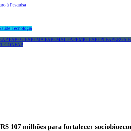
Saúde
Tecnologia
EAP
FAPEG
FAPEMA
FAPEMAT
FAPEMIG
FAPEPI
FAPERGS
F
CT
CONFAP
R$ 107 milhões para fortalecer sociobioe