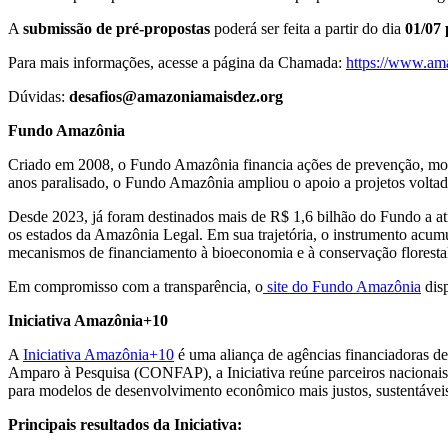
A
submissão de pré-propostas
poderá ser feita a partir do dia
01/07
Para mais informações, acesse a página da Chamada:
https://www.am
Dúvidas:
desafios@amazoniamaisdez.org
Fundo Amazônia
Criado em 2008, o Fundo Amazônia financia ações de prevenção, mon
anos paralisado, o Fundo Amazônia ampliou o apoio a projetos voltado
Desde 2023, já foram destinados mais de R$ 1,6 bilhão do Fundo a ati
os estados da Amazônia Legal. Em sua trajetória, o instrumento acumu
mecanismos de financiamento à bioeconomia e à conservação florestal
Em compromisso com a transparência, o
site do Fundo Amazônia
disp
Iniciativa Amazônia+10
A
Iniciativa Amazônia+10
é uma aliança de agências financiadoras d
Amparo à Pesquisa (CONFAP), a Iniciativa reúne parceiros nacionais 
para modelos de desenvolvimento econômico mais justos, sustentáveis 
Principais resultados da Iniciativa: