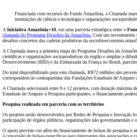
Financiada com recursos do Fundo Amazônia, a Chamada marca 
instituições de ciência e tecnologia e organizações socioprodu
A
Iniciativa Amazônia+10
, em uma parceria estratégica entre o
Fun
chamada do Programa Desafios da Amazônia.
Com um investimento to
desafios concretos das cadeias produtivas da sociobioeconomia amazô
A Chamada marca a primeira etapa do Programa Desafios da Amazôn
científicas e organizações socioprodutivas da região e ampliar a di
Desenvolvimento (BID) e da Embaixada da França no Brasil, parceiro
Do total disponibilizado para esta chamada, R$72 milhões são pro
correspondem às contrapartidas das Fundações Estaduais de Amparo à
A Chamada selecionará entre 9 e 12 projetos, com duração máxima d
Estaduais de Amparo à Pesquisa participantes, o financiamento poder
Pesquisa realizada em parceria com os territórios
Os projetos serão desenvolvidos por Redes de Pesquisa e Inovação f
participação de órgãos públicos, organizações não governamentais e out
O apoio previsto vai além do financiamento de bolsas de pesquisa e at
à concessão de bolsas específicas para integrantes das associações e c