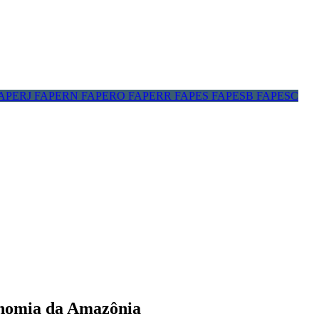
APERJ
FAPERN
FAPERO
FAPERR
FAPES
FAPESB
FAPESC
conomia da Amazônia