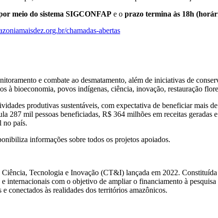
 por meio do sistema SIGCONFAP
e o
prazo termina às 18h (horári
azoniamaisdez.org.br/chamadas-abertas
itoramento e combate ao desmatamento, além de iniciativas de conser
s à bioeconomia, povos indígenas, ciência, inovação, restauração flor
vidades produtivas sustentáveis, com expectativa de beneficiar mais de
la 287 mil pessoas beneficiadas, R$ 364 milhões em receitas geradas e
 no país.
onibiliza informações sobre todos os projetos apoiados.
e Ciência, Tecnologia e Inovação (CT&I) lançada em 2022. Constituíd
e internacionais com o objetivo de ampliar o financiamento à pesquisa
e conectados às realidades dos territórios amazônicos.