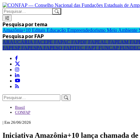
Pesquisa por tema
Amazônia+10
Editais
Educação
Empreendedorismo
Meio Ambiente
Pesquisa por FAP
ARAUCÁRIA
FACEPE
FAPAC
FAPDF
FAPEAL
FAPEAM
FAP
FAPESP
FAPESPA
FAPESQ
FAPITEC
FAPT
FUNCAP
FUNDE
Brasil
CONFAP
| Em 26/06/2026
Iniciativa Amazônia+10 lança chamada de 