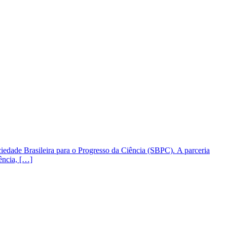
ciedade Brasileira para o Progresso da Ciência (SBPC). A parceria
ência, […]