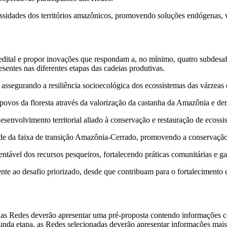
ssidades dos territórios amazônicos, promovendo soluções endógenas, v
 edital e propor inovações que respondam a, no mínimo, quatro subdesaf
esentes nas diferentes etapas das cadeias produtivas.
 assegurando a resiliência socioecológica dos ecossistemas das várzeas e
ovos da floresta através da valorização da castanha da Amazônia e dem
esenvolvimento territorial aliado à conservação e restauração de ecos
ade da faixa de transição Amazônia-Cerrado, promovendo a conservação
tável dos recursos pesqueiros, fortalecendo práticas comunitárias e g
e ao desafio priorizado, desde que contribuam para o fortalecimento d
e, as Redes deverão apresentar uma pré-proposta contendo informações c
unda etapa, as Redes selecionadas deverão apresentar informações mais