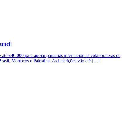
uncil
até £40.000 para apoiar parcerias internacionais colaborativas de
 Brasil, Marrocos e Palestina. As inscrições vão até […]