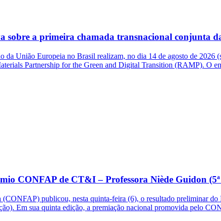
a sobre a primeira chamada transnacional conjunta 
 da União Europeia no Brasil realizam, no dia 14 de agosto de 2026 (s
Materials Partnership for the Green and Digital Transition (RAMP). O e
 Prêmio CONFAP de CT&I – Professora Niède Guidon (5ª
CONFAP) publicou, nesta quinta-feira (6), o resultado preliminar do
dição). Em sua quinta edição, a premiação nacional promovida pelo C