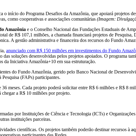
o início do Programa Desafios da Amazônia, que apoiará projetos des
tivas, como cooperativas e associações comunitárias
(Imagem: Divulgaç
do Amazônia
e o Conselho Nacional das Fundações Estaduais de Ampa
tal de R$ 107,1 milhões, a chamada financiará projetos de Pesquisa, D
nica. A gestão administrativa e financeira dos recursos do Fundo Amaz
ia,
anunciado com R$ 150 milhões em investimentos do Fundo Amazô
fusão das soluções desenvolvidas pelos projetos apoiados. O programa 
s da Iniciativa Amazônia+10 em sua estruturação.
venientes do Fundo Amazônia, gerido pelo Banco Nacional de Desenvo
 Pesquisa (FAPs) participantes.
e 36 meses. Cada projeto poderá solicitar entre R$ 6 milhões e R$ 8
á chegar a R$ 10 milhões por projeto.
ormadas por Instituições de Ciência e Tecnologia (ICTs) e Organizaçõ
ras instituições parceiras.
ividades científicas. Os projetos também poderão destinar recursos à a
ooperativas participantes das Redes.