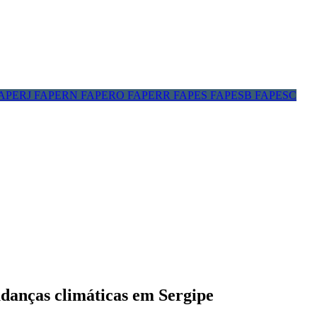
APERJ
FAPERN
FAPERO
FAPERR
FAPES
FAPESB
FAPESC
udanças climáticas em Sergipe