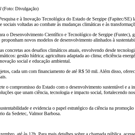
l
(Foto: Divulgação)
esquisa e à Inovação Tecnológica do Estado de Sergipe (Fapitec/SE) 
 e sociais voltadas ao combate às mudanças climáticas e às transformaçõ
ara o Desenvolvimento Científico e Tecnológico de Sergipe (Funtec), 
ue proponham novos modelos de desenvolvimento alinhados à sustentabi
s concretas aos desafios climáticos atuais, envolvendo desde tecnologia
icos: gestão hídrica; agricultura adaptada ao clima; eficiência energé
 inovação social e educação ambiental.
rojetos, cada um com financiamento de até R$ 50 mil. Além disso, ofere
ais.
reflete o compromisso do Estado com o desenvolvimento sustentável e a
soluções que unam ciência, tecnologia e impacto social, fortalecendo no
 sustentabilidade e evidencia o papel estratégico da ciência na promo
tário da Sedetec, Valmor Barbosa.
zembro, até às 12h. Para mais detalhes sobre a chamada pública, acesse o