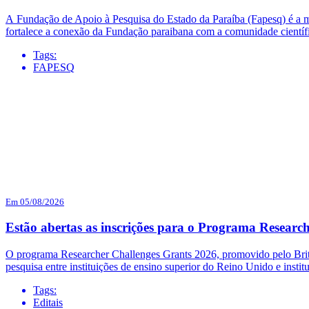
A Fundação de Apoio à Pesquisa do Estado da Paraíba (Fapesq) é a mai
fortalece a conexão da Fundação paraibana com a comunidade científi
Tags:
FAPESQ
Em 05/08/2026
Estão abertas as inscrições para o Programa Researc
O programa Researcher Challenges Grants 2026, promovido pelo British
pesquisa entre instituições de ensino superior do Reino Unido e institu
Tags:
Editais