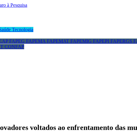
Saúde
Tecnologia
EAP
FAPEG
FAPEMA
FAPEMAT
FAPEMIG
FAPEPI
FAPERGS
F
CT
CONFAP
novadores voltados ao enfrentamento das m