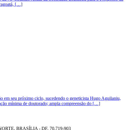
ragoatá, […]
uição em seu próximo ciclo, sucedendo o geneticista Hugo Aguilaniu,
itulação mínima de doutorado; ampla compreensão do […]
TE, BRASÍLIA - DF, 70.719-903