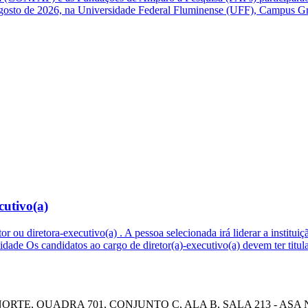
e agosto de 2026, na Universidade Federal Fluminense (UFF), Campus G
cutivo(a)
etor ou diretora-executivo(a) . A pessoa selecionada irá liderar a instit
bilidade Os candidatos ao cargo de diretor(a)-executivo(a) devem ter t
E, QUADRA 701, CONJUNTO C, ALA B, SALA 213 - ASA NOR