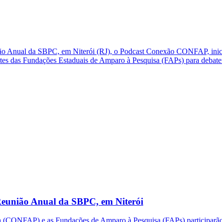
ão Anual da SBPC, em Niterói (RJ), o Podcast Conexão CONFAP, inic
ntes das Fundações Estaduais de Amparo à Pesquisa (FAPs) para debate
eunião Anual da SBPC, em Niterói
(CONFAP) e as Fundações de Amparo à Pesquisa (FAPs) participarão d