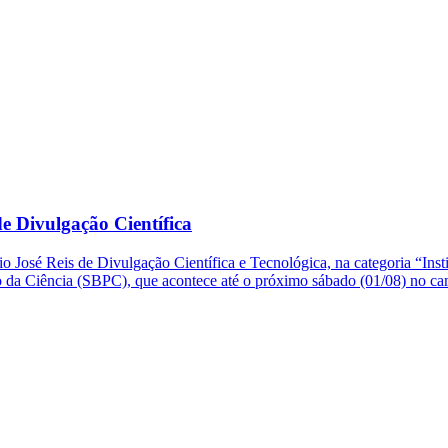
e Divulgação Científica
o José Reis de Divulgação Científica e Tecnológica, na categoria “Ins
so da Ciência (SBPC), que acontece até o próximo sábado (01/08) no 