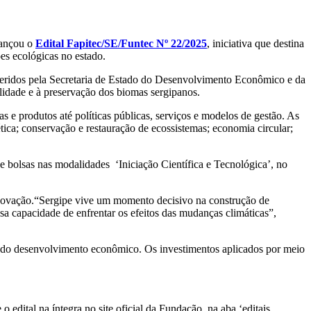
lançou o
Edital Fapitec/SE/Funtec Nº 22/2025
, iniciativa que destina
es ecológicas no estado.
geridos pela Secretaria de Estado do Desenvolvimento Econômico e da
lidade e à preservação dos biomas sergipanos.
s e produtos até políticas públicas, serviços e modelos de gestão. As
tica; conservação e restauração de ecossistemas; economia circular;
ce bolsas nas modalidades ‘Iniciação Científica e Tecnológica’, no
 inovação.“Sergipe vive um momento decisivo na construção de
ssa capacidade de enfrentar os efeitos das mudanças climáticas”,
ção do desenvolvimento econômico. Os investimentos aplicados por meio
 edital na íntegra no site oficial da Fundação, na aba ‘editais