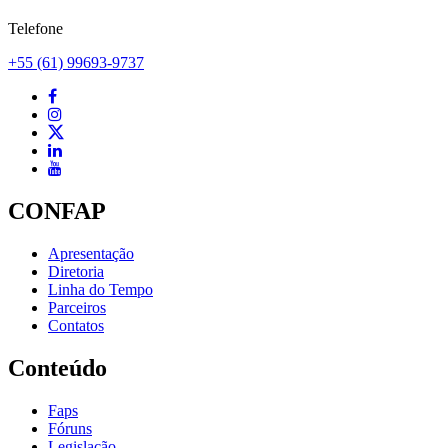
Telefone
+55 (61) 99693-9737
CONFAP
Apresentação
Diretoria
Linha do Tempo
Parceiros
Contatos
Conteúdo
Faps
Fóruns
Legislação