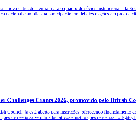
s nova entidade a entrar para o quadro de sócios institucionais da So
ca nacional e amplia sua participação em debates e ações em prol da ci
her Challenges Grants 2026, promovido pelo British Co
 Council, já está aberto para inscrições, oferecendo financiamento de 
ições de pesquisa sem fins lucrativos e instituições parceiras no Egito,