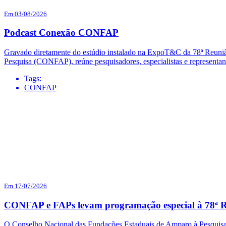
Em 03/08/2026
Podcast Conexão CONFAP
Gravado diretamente do estúdio instalado na ExpoT&C da 78ª Reuni
Pesquisa (CONFAP), reúne pesquisadores, especialistas e representa
Tags:
CONFAP
Em 17/07/2026
CONFAP e FAPs levam programação especial à 78ª R
O Conselho Nacional das Fundações Estaduais de Amparo à Pesquisa 