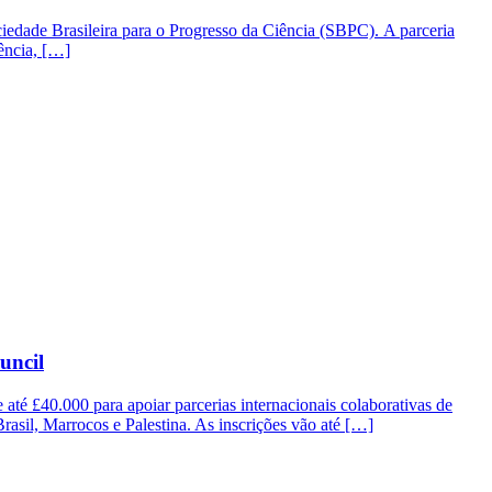
ciedade Brasileira para o Progresso da Ciência (SBPC). A parceria
ência, […]
uncil
até £40.000 para apoiar parcerias internacionais colaborativas de
 Brasil, Marrocos e Palestina. As inscrições vão até […]