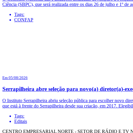
Ciência (SBPC), que será realizada entre os dias 26 de julho e 1º d
Tags:
CONFAP
Em 05/08/2026
Serrapilheira abre seleção para novo(a) diretor(a)-exe
O Instituto Serrapilheira abriu seleção pública para escolher novo dir
que está à frente do Serrapilheira desde sua criação, em 2017. Elegi
Tags:
Editais
CENTRO EMPRESARIAL NORTE - SETOR DE RÁDIO E TV NORT