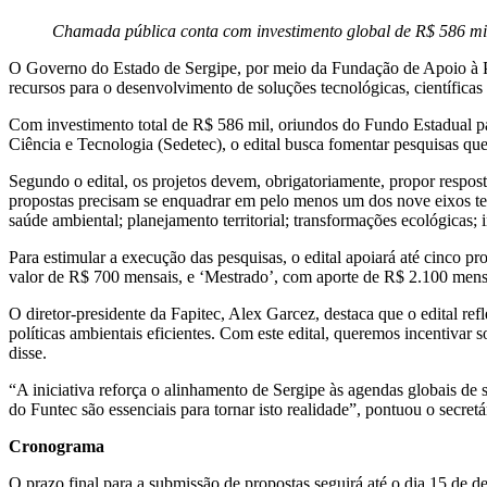
Chamada pública conta com investimento global de R$ 586 mi
O Governo do Estado de Sergipe, por meio da Fundação de Apoio à P
recursos para o desenvolvimento de soluções tecnológicas, científicas
Com investimento total de R$ 586 mil, oriundos do Fundo Estadual p
Ciência e Tecnologia (Sedetec), o edital busca fomentar pesquisas q
Segundo o edital, os projetos devem, obrigatoriamente, propor resposta
propostas precisam se enquadrar em pelo menos um dos nove eixos temát
saúde ambiental; planejamento territorial; transformações ecológicas;
Para estimular a execução das pesquisas, o edital apoiará até cinco p
valor de R$ 700 mensais, e ‘Mestrado’, com aporte de R$ 2.100 mens
O diretor-presidente da Fapitec, Alex Garcez, destaca que o edital 
políticas ambientais eficientes. Com este edital, queremos incentivar 
disse.
“A iniciativa reforça o alinhamento de Sergipe às agendas globais de
do Funtec são essenciais para tornar isto realidade”, pontuou o secre
Cronograma
O prazo final para a submissão de propostas seguirá até o dia 15 de de