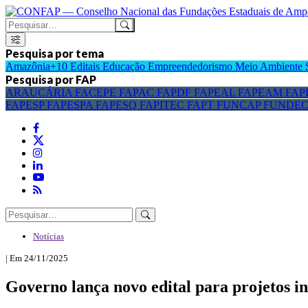
Pesquisa por tema
Amazônia+10
Editais
Educação
Empreendedorismo
Meio Ambiente
Pesquisa por FAP
ARAUCÁRIA
FACEPE
FAPAC
FAPDF
FAPEAL
FAPEAM
FAP
FAPESP
FAPESPA
FAPESQ
FAPITEC
FAPT
FUNCAP
FUNDE
Notícias
| Em 24/11/2025
Governo lança novo edital para projetos i