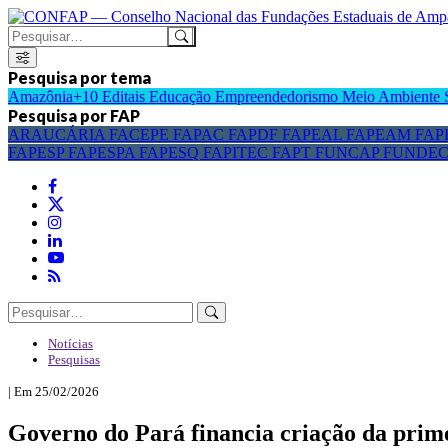
Pesquisa por tema
Amazônia+10
Editais
Educação
Empreendedorismo
Meio Ambiente
Pesquisa por FAP
ARAUCÁRIA
FACEPE
FAPAC
FAPDF
FAPEAL
FAPEAM
FAP
FAPESP
FAPESPA
FAPESQ
FAPITEC
FAPT
FUNCAP
FUNDE
Notícias
Pesquisas
| Em 25/02/2026
Governo do Pará financia criação da prime