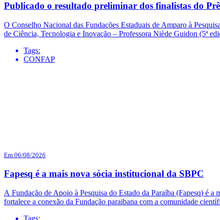
Publicado o resultado preliminar dos finalistas do
O Conselho Nacional das Fundações Estaduais de Amparo à Pesquisa (
de Ciência, Tecnologia e Inovação – Professora Niède Guidon (5ª e
Tags:
CONFAP
Em 06/08/2026
Fapesq é a mais nova sócia institucional da SBPC
A Fundação de Apoio à Pesquisa do Estado da Paraíba (Fapesq) é a mai
fortalece a conexão da Fundação paraibana com a comunidade científi
Tags: