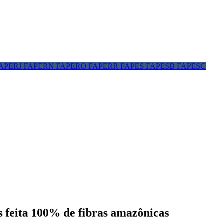
APERJ
FAPERN
FAPERO
FAPERR
FAPES
FAPESB
FAPESC
s feita 100% de fibras amazônicas