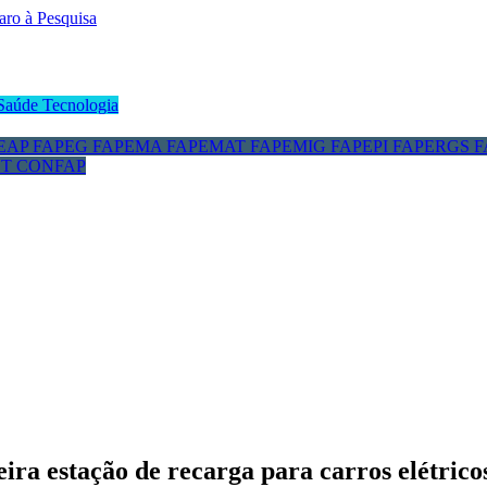
Saúde
Tecnologia
EAP
FAPEG
FAPEMA
FAPEMAT
FAPEMIG
FAPEPI
FAPERGS
F
CT
CONFAP
ira estação de recarga para carros elétrico