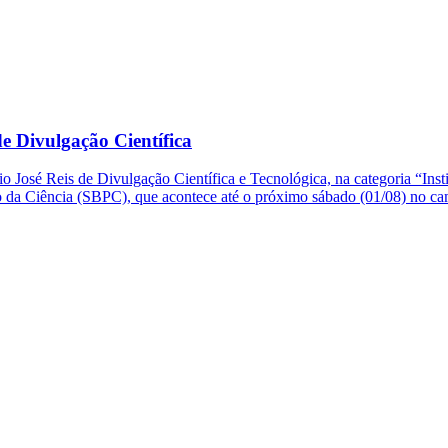
e Divulgação Científica
o José Reis de Divulgação Científica e Tecnológica, na categoria “Ins
so da Ciência (SBPC), que acontece até o próximo sábado (01/08) no 