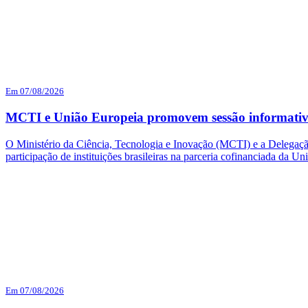
Em 07/08/2026
MCTI e União Europeia promovem sessão informativ
O Ministério da Ciência, Tecnologia e Inovação (MCTI) e a Delegação
participação de instituições brasileiras na parceria cofinanciada da
Em 07/08/2026