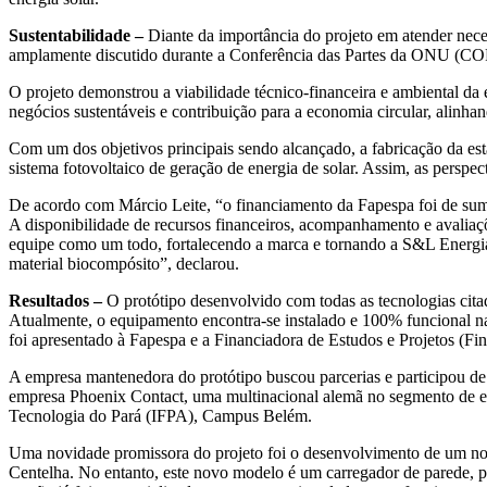
Sustentabilidade –
Diante da importância do projeto em atender nece
amplamente discutido durante a Conferência das Partes da ONU (CO
O projeto demonstrou a viabilidade técnico-financeira e ambiental da
negócios sustentáveis e contribuição para a economia circular, alinha
Com um dos objetivos principais sendo alcançado, a fabricação da est
sistema fotovoltaico de geração de energia de solar. Assim, as pers
De acordo com Márcio Leite, “o financiamento da Fapespa foi de suma
A disponibilidade de recursos financeiros, acompanhamento e avaliaç
equipe como um todo, fortalecendo a marca e tornando a S&L Energia
material biocompósito”, declarou.
Resultados –
O protótipo desenvolvido com todas as tecnologias citad
Atualmente, o equipamento encontra-se instalado e 100% funcional 
foi apresentado à Fapespa e a Financiadora de Estudos e Projetos (Fi
A empresa mantenedora do protótipo buscou parcerias e participou de 
empresa Phoenix Contact, uma multinacional alemã no segmento de el
Tecnologia do Pará (IFPA), Campus Belém.
Uma novidade promissora do projeto foi o desenvolvimento de um novo
Centelha. No entanto, este novo modelo é um carregador de parede, p