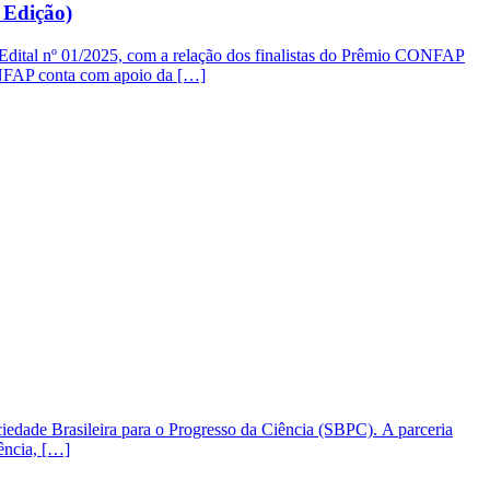
 Edição)
 Edital nº 01/2025, com a relação dos finalistas do Prêmio CONFAP
ONFAP conta com apoio da […]
ciedade Brasileira para o Progresso da Ciência (SBPC). A parceria
ência, […]