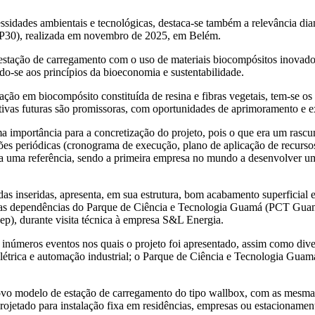
ssidades ambientais e tecnológicas, destaca-se também a relevância dia
P30), realizada em novembro de 2025, em Belém.
 estação de carregamento com o uso de materiais biocompósitos inovador
ndo-se aos princípios da bioeconomia e sustentabilidade.
ação em biocompósito constituída de resina e fibras vegetais, tem-se o
pectivas futuras são promissoras, com oportunidades de aprimoramento e
 importância para a concretização do projeto, pois o que era um rascun
ões periódicas (cronograma de execução, plano de aplicação de recurso
 uma referência, sendo a primeira empresa no mundo a desenvolver uma
as inseridas, apresenta, em sua estrutura, bom acabamento superficial 
nas dependências do Parque de Ciência e Tecnologia Guamá (PCT Guamá)
nep), durante visita técnica à empresa S&L Energia.
inúmeros eventos nos quais o projeto foi apresentado, assim como divers
étrica e automação industrial; o Parque de Ciência e Tecnologia Guam
 modelo de estação de carregamento do tipo wallbox, com as mesmas ca
rojetado para instalação fixa em residências, empresas ou estacioname