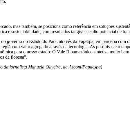
nto.
rcado, mas também, se posiciona como referência em soluções sustentáve
ica e sustentabilidade, com resultados tangíveis e alto potencial de tra
sa, do governo do Estado do Pará, através da Fapespa, em parceria co
a região um valor agregado através da tecnologia. As pesquisas e o em
ômica para o nosso estado. O Vale Bioamazônico sintetiza muito bem es
s da floresta”.
ção da jornalista Manuela Oliveira, da Ascom/Fapaespa)