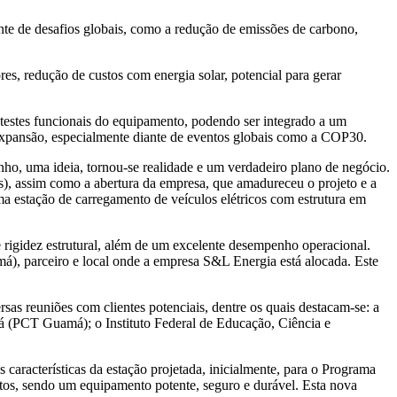
nte de desafios globais, como a redução de emissões de carbono,
es, redução de custos com energia solar, potencial para gerar
s testes funcionais do equipamento, podendo ser integrado a um
 expansão, especialmente diante de eventos globais como a COP30.
ho, uma ideia, tornou-se realidade e um verdadeiro plano de negócio.
s), assim como a abertura da empresa, que amadureceu o projeto e a
 estação de carregamento de veículos elétricos com estrutura em
e rigidez estrutural, além de um excelente desempenho operacional.
, parceiro e local onde a empresa S&L Energia está alocada. Este
as reuniões com clientes potenciais, dentre os quais destacam-se: a
á (PCT Guamá); o Instituto Federal de Educação, Ciência e
racterísticas da estação projetada, inicialmente, para o Programa
ntos, sendo um equipamento potente, seguro e durável. Esta nova