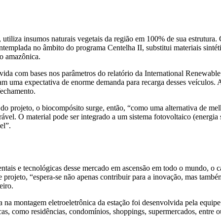
 utiliza insumos naturais vegetais da região em 100% de sua estrutur
emplada no âmbito do programa Centelha II, substitui materiais sinté
ião amazônica.
olvida com bases nos parâmetros do relatório da International Renewa
lam uma expectativa de enorme demanda para recarga desses veículos. 
e fechamento.
o projeto, o biocompósito surge, então, “como uma alternativa de melh
orável. O material pode ser integrado a um sistema fotovoltaico (energi
el”.
entais e tecnológicas desse mercado em ascensão em todo o mundo, o c
e projeto, “espera-se não apenas contribuir para a inovação, mas també
eiro.
da na montagem eletroeletrônica da estação foi desenvolvida pela equip
dicas, como residências, condomínios, shoppings, supermercados, entre 