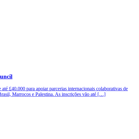
uncil
até £40.000 para apoiar parcerias internacionais colaborativas de
 Brasil, Marrocos e Palestina. As inscrições vão até […]