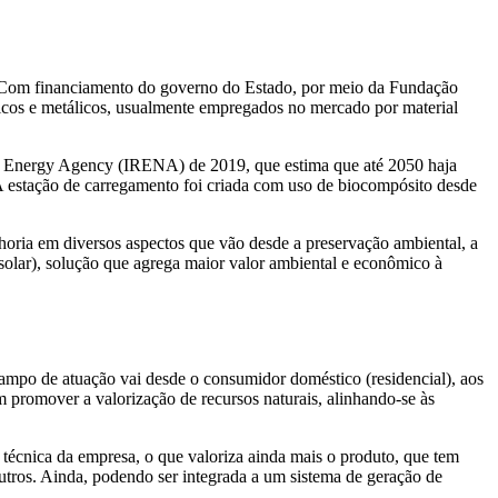
a. Com financiamento do governo do Estado, por meio da Fundação
ticos e metálicos, usualmente empregados no mercado por material
ble Energy Agency (IRENA) de 2019, que estima que até 2050 haja
A estação de carregamento foi criada com uso de biocompósito desde
oria em diversos aspectos que vão desde a preservação ambiental, a
a solar), solução que agrega maior valor ambiental e econômico à
ampo de atuação vai desde o consumidor doméstico (residencial), aos
m promover a valorização de recursos naturais, alinhando-se às
e técnica da empresa, o que valoriza ainda mais o produto, que tem
outros. Ainda, podendo ser integrada a um sistema de geração de