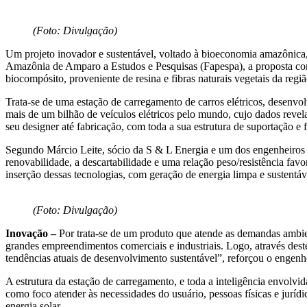
(Foto: Divulgação)
Um projeto inovador e sustentável, voltado à bioeconomia amazônica,
Amazônia de Amparo a Estudos e Pesquisas (Fapespa), a proposta cont
biocompósito, proveniente de resina e fibras naturais vegetais da reg
Trata-se de uma estação de carregamento de carros elétricos, desenv
mais de um bilhão de veículos elétricos pelo mundo, cujo dados reve
seu designer até fabricação, com toda a sua estrutura de suportação 
Segundo Márcio Leite, sócio da S & L Energia e um dos engenheiros d
renovabilidade, a descartabilidade e uma relação peso/resistência fav
inserção dessas tecnologias, com geração de energia limpa e sustentáv
(Foto: Divulgação)
Inovação –
Por trata-se de um produto que atende as demandas ambi
grandes empreendimentos comerciais e industriais. Logo, através dest
tendências atuais de desenvolvimento sustentável”, reforçou o engenh
A estrutura da estação de carregamento, e toda a inteligência envolvi
como foco atender às necessidades do usuário, pessoas físicas e jurí
energia solar.