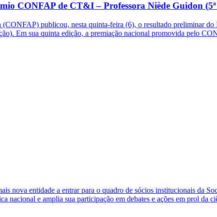
 Prêmio CONFAP de CT&I – Professora Niède Guidon (5ª
CONFAP) publicou, nesta quinta-feira (6), o resultado preliminar do
dição). Em sua quinta edição, a premiação nacional promovida pelo C
s nova entidade a entrar para o quadro de sócios institucionais da So
ca nacional e amplia sua participação em debates e ações em prol da ci