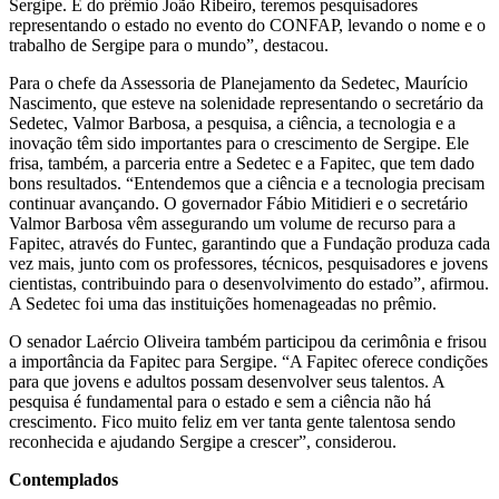
Sergipe. E do prêmio João Ribeiro, teremos pesquisadores
representando o estado no evento do CONFAP, levando o nome e o
trabalho de Sergipe para o mundo”, destacou.
Para o chefe da Assessoria de Planejamento da Sedetec, Maurício
Nascimento, que esteve na solenidade representando o secretário da
Sedetec, Valmor Barbosa, a pesquisa, a ciência, a tecnologia e a
inovação têm sido importantes para o crescimento de Sergipe. Ele
frisa, também, a parceria entre a Sedetec e a Fapitec, que tem dado
bons resultados. “Entendemos que a ciência e a tecnologia precisam
continuar avançando. O governador Fábio Mitidieri e o secretário
Valmor Barbosa vêm assegurando um volume de recurso para a
Fapitec, através do Funtec, garantindo que a Fundação produza cada
vez mais, junto com os professores, técnicos, pesquisadores e jovens
cientistas, contribuindo para o desenvolvimento do estado”, afirmou.
A Sedetec foi uma das instituições homenageadas no prêmio.
O senador Laércio Oliveira também participou da cerimônia e frisou
a importância da Fapitec para Sergipe. “A Fapitec oferece condições
para que jovens e adultos possam desenvolver seus talentos. A
pesquisa é fundamental para o estado e sem a ciência não há
crescimento. Fico muito feliz em ver tanta gente talentosa sendo
reconhecida e ajudando Sergipe a crescer”, considerou.
Contemplados