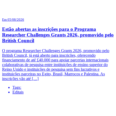
Em 05/08/2026
Estão abertas as inscrições para o Programa
Researcher Challenges Grants 2026, promovido pelo
British Council
O programa Researcher Challenges Grants 2026, promovido pelo
British Council, já está aberto para inscrições, oferecendo
financiamento de até £40.000 para apoiar parcerias internacionais
colaborativas de pesquisa entre instituições de ensino superior do
Reino Unido e instituições de pesquisa sem fins lucrativos e
instituições parceiras no Egito, Brasil, Marrocos e Palestina. As
inscrições vão até […]
Tags:
Editais