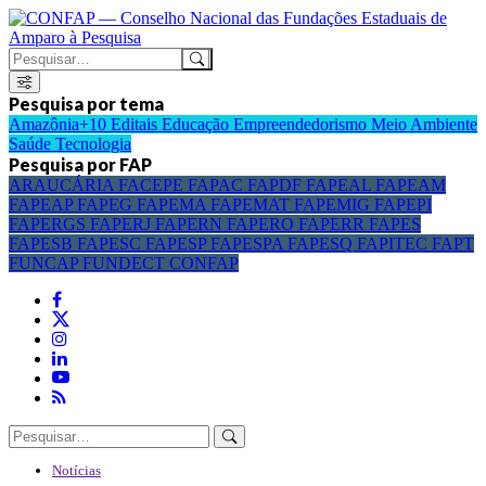
Pesquisa por tema
Amazônia+10
Editais
Educação
Empreendedorismo
Meio Ambiente
Saúde
Tecnologia
Pesquisa por FAP
ARAUCÁRIA
FACEPE
FAPAC
FAPDF
FAPEAL
FAPEAM
FAPEAP
FAPEG
FAPEMA
FAPEMAT
FAPEMIG
FAPEPI
FAPERGS
FAPERJ
FAPERN
FAPERO
FAPERR
FAPES
FAPESB
FAPESC
FAPESP
FAPESPA
FAPESQ
FAPITEC
FAPT
FUNCAP
FUNDECT
CONFAP
Notícias