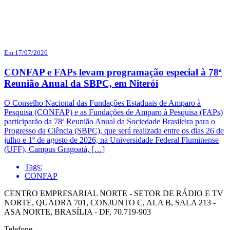
Em 17/07/2026
CONFAP e FAPs levam programação especial à 78ª
Reunião Anual da SBPC, em Niterói
O Conselho Nacional das Fundações Estaduais de Amparo à
Pesquisa (CONFAP) e as Fundações de Amparo à Pesquisa (FAPs)
participarão da 78ª Reunião Anual da Sociedade Brasileira para o
Progresso da Ciência (SBPC), que será realizada entre os dias 26 de
julho e 1º de agosto de 2026, na Universidade Federal Fluminense
(UFF), Campus Gragoatá, […]
Tags:
CONFAP
CENTRO EMPRESARIAL NORTE - SETOR DE RÁDIO E TV
NORTE, QUADRA 701, CONJUNTO C, ALA B, SALA 213 -
ASA NORTE, BRASÍLIA - DF, 70.719-903
Telefone