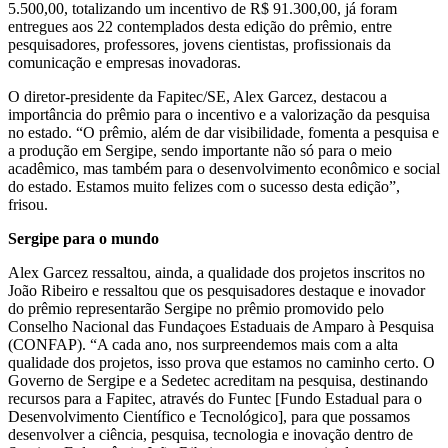
5.500,00, totalizando um incentivo de R$ 91.300,00, já foram
entregues aos 22 contemplados desta edição do prêmio, entre
pesquisadores, professores, jovens cientistas, profissionais da
comunicação e empresas inovadoras.
O diretor-presidente da Fapitec/SE, Alex Garcez, destacou a
importância do prêmio para o incentivo e a valorização da pesquisa
no estado. “O prêmio, além de dar visibilidade, fomenta a pesquisa e
a produção em Sergipe, sendo importante não só para o meio
acadêmico, mas também para o desenvolvimento econômico e social
do estado. Estamos muito felizes com o sucesso desta edição”,
frisou.
Sergipe para o mundo
Alex Garcez ressaltou, ainda, a qualidade dos projetos inscritos no
João Ribeiro e ressaltou que os pesquisadores destaque e inovador
do prêmio representarão Sergipe no prêmio promovido pelo
Conselho Nacional das Fundaçoes Estaduais de Amparo à Pesquisa
(CONFAP). “A cada ano, nos surpreendemos mais com a alta
qualidade dos projetos, isso prova que estamos no caminho certo. O
Governo de Sergipe e a Sedetec acreditam na pesquisa, destinando
recursos para a Fapitec, através do Funtec [Fundo Estadual para o
Desenvolvimento Científico e Tecnológico], para que possamos
desenvolver a ciência, pesquisa, tecnologia e inovação dentro de