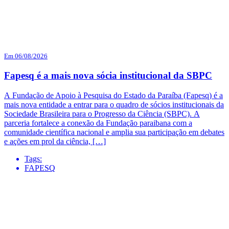
Em 06/08/2026
Fapesq é a mais nova sócia institucional da SBPC
A Fundação de Apoio à Pesquisa do Estado da Paraíba (Fapesq) é a
mais nova entidade a entrar para o quadro de sócios institucionais da
Sociedade Brasileira para o Progresso da Ciência (SBPC). A
parceria fortalece a conexão da Fundação paraibana com a
comunidade científica nacional e amplia sua participação em debates
e ações em prol da ciência, […]
Tags:
FAPESQ