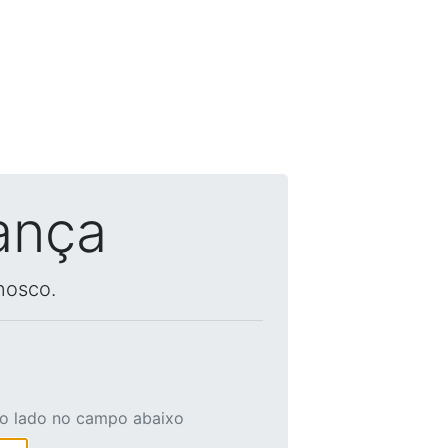
ança
nosco.
ao lado no campo abaixo