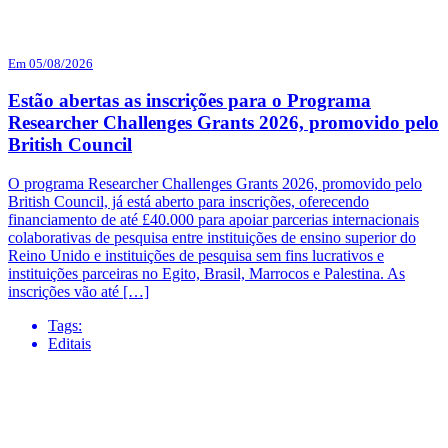
Em 05/08/2026
Estão abertas as inscrições para o Programa
Researcher Challenges Grants 2026, promovido pelo
British Council
O programa Researcher Challenges Grants 2026, promovido pelo
British Council, já está aberto para inscrições, oferecendo
financiamento de até £40.000 para apoiar parcerias internacionais
colaborativas de pesquisa entre instituições de ensino superior do
Reino Unido e instituições de pesquisa sem fins lucrativos e
instituições parceiras no Egito, Brasil, Marrocos e Palestina. As
inscrições vão até […]
Tags:
Editais