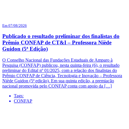
Em 07/08/2026
Publicado o resultado preliminar dos finalistas do
Prêmio CONFAP de CT&I – Professora Niède
Guidon (5ª Edição)
O Conselho Nacional das Fundações Estaduais de Amparo à
Pesquisa (CONFAP) publicou, nesta quinta-feira (6), o resultado
preliminar do Edital nº 01/2025, com a relação dos finalistas do
Prêmio CONFAP de Ciência, Tecnologia e Inovação – Professora
Niède Guidon (5ª edição). Em sua quinta edição, a premiação
nacional promovida pelo CONFAP conta com apoio da […]
Tags:
CONFAP