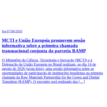
Em 07/08/2026
MCTI e União Europeia promovem sessão
informativa sobre a primeira chamada
transnacional conjunta da parceria RAMP
O Ministério da Ciência, Tecnologia e Inovação (MCTI) e a
Delegação da União Europeia no Brasil realizam, no dia 14 de
agosto de 2026 (sexta-feira), uma sessão informativa sobre as
oportunidades de participação de instituições brasileiras na primeira
chamada da Raw Materials Partnership for the Green and Digital
Transition (RAMP). O encontro será realizado das […]