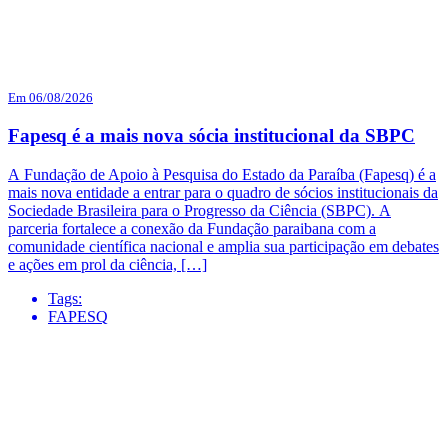
Em 06/08/2026
Fapesq é a mais nova sócia institucional da SBPC
A Fundação de Apoio à Pesquisa do Estado da Paraíba (Fapesq) é a
mais nova entidade a entrar para o quadro de sócios institucionais da
Sociedade Brasileira para o Progresso da Ciência (SBPC). A
parceria fortalece a conexão da Fundação paraibana com a
comunidade científica nacional e amplia sua participação em debates
e ações em prol da ciência, […]
Tags:
FAPESQ