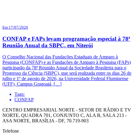
Em 17/07/2026
CONFAP e FAPs levam programação especial à 78ª
Reunião Anual da SBPC, em Niterói
O Conselho Nacional das Fundações Estaduais de Amparo à
Pesquisa (CONFAP) e as Fundações de Amparo à Pesquisa (FAPs)
participarão da 78ª Reunião Anual da Sociedade Brasileira para o
Progresso da Ciência (SBPC), que será realizada entre os dias 26 de
julho e 1º de agosto de 2026, na Universidade Federal Fluminense
(UFF), Campus Gragoatá, […]
Tags:
CONFAP
CENTRO EMPRESARIAL NORTE - SETOR DE RÁDIO E TV
NORTE, QUADRA 701, CONJUNTO C, ALA B, SALA 213 -
ASA NORTE, BRASÍLIA - DF, 70.719-903
Telefone