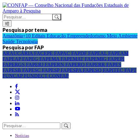
Pesquisa por tema
Amazônia+10
Editais
Educação
Empreendedorismo
Meio Ambiente
Saúde
Tecnologia
Pesquisa por FAP
ARAUCÁRIA
FACEPE
FAPAC
FAPDF
FAPEAL
FAPEAM
FAPEAP
FAPEG
FAPEMA
FAPEMAT
FAPEMIG
FAPEPI
FAPERGS
FAPERJ
FAPERN
FAPERO
FAPERR
FAPES
FAPESB
FAPESC
FAPESP
FAPESPA
FAPESQ
FAPITEC
FAPT
FUNCAP
FUNDECT
CONFAP
Notícias