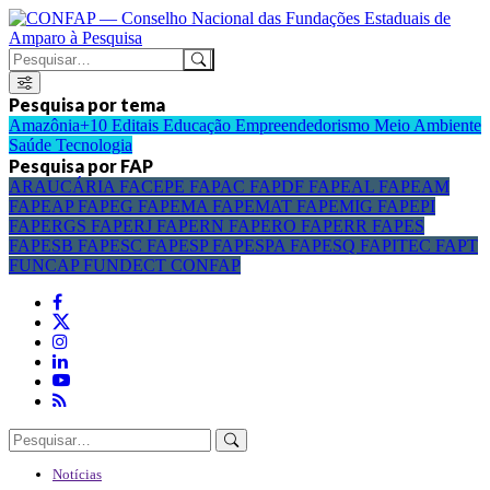
Pesquisa por tema
Amazônia+10
Editais
Educação
Empreendedorismo
Meio Ambiente
Saúde
Tecnologia
Pesquisa por FAP
ARAUCÁRIA
FACEPE
FAPAC
FAPDF
FAPEAL
FAPEAM
FAPEAP
FAPEG
FAPEMA
FAPEMAT
FAPEMIG
FAPEPI
FAPERGS
FAPERJ
FAPERN
FAPERO
FAPERR
FAPES
FAPESB
FAPESC
FAPESP
FAPESPA
FAPESQ
FAPITEC
FAPT
FUNCAP
FUNDECT
CONFAP
Notícias