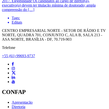
2017. Elegibilidade Os candidatos ao cargo de diretor(a)-
executivo(a) devem ter titulação mínima de doutorado; ampla
compreensão do […]
Tags:
Editais
CENTRO EMPRESARIAL NORTE - SETOR DE RÁDIO E TV
NORTE, QUADRA 701, CONJUNTO C, ALA B, SALA 213 -
ASA NORTE, BRASÍLIA - DF, 70.719-903
Telefone
+55 (61) 99693-9737
CONFAP
Apresentação
Diretoria