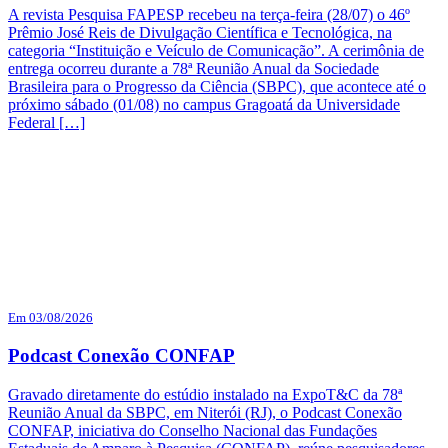
A revista Pesquisa FAPESP recebeu na terça-feira (28/07) o 46º
Prêmio José Reis de Divulgação Científica e Tecnológica, na
categoria “Instituição e Veículo de Comunicação”. A cerimônia de
entrega ocorreu durante a 78ª Reunião Anual da Sociedade
Brasileira para o Progresso da Ciência (SBPC), que acontece até o
próximo sábado (01/08) no campus Gragoatá da Universidade
Federal […]
Em 03/08/2026
Podcast Conexão CONFAP
Gravado diretamente do estúdio instalado na ExpoT&C da 78ª
Reunião Anual da SBPC, em Niterói (RJ), o Podcast Conexão
CONFAP, iniciativa do Conselho Nacional das Fundações