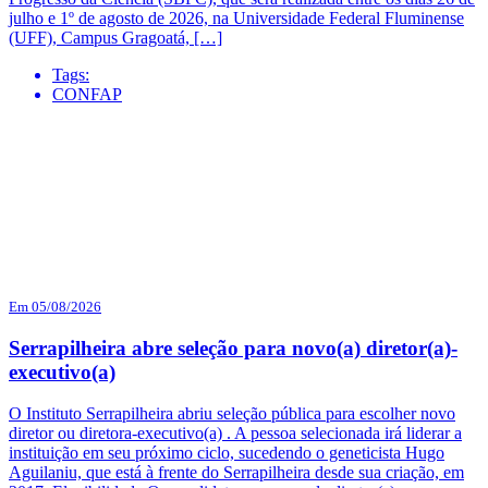
julho e 1º de agosto de 2026, na Universidade Federal Fluminense
(UFF), Campus Gragoatá, […]
Tags:
CONFAP
Em 05/08/2026
Serrapilheira abre seleção para novo(a) diretor(a)-
executivo(a)
O Instituto Serrapilheira abriu seleção pública para escolher novo
diretor ou diretora-executivo(a) . A pessoa selecionada irá liderar a
instituição em seu próximo ciclo, sucedendo o geneticista Hugo
Aguilaniu, que está à frente do Serrapilheira desde sua criação, em