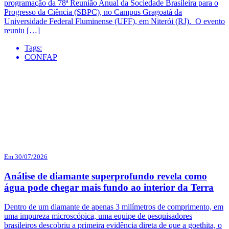
programação da 78ª Reunião Anual da Sociedade Brasileira para o
Progresso da Ciência (SBPC), no Campus Gragoatá da
Universidade Federal Fluminense (UFF), em Niterói (RJ). O evento
reuniu […]
Tags:
CONFAP
Em 30/07/2026
Análise de diamante superprofundo revela como
água pode chegar mais fundo ao interior da Terra
Dentro de um diamante de apenas 3 milímetros de comprimento, em
uma impureza microscópica, uma equipe de pesquisadores
brasileiros descobriu a primeira evidência direta de que a goethita, o