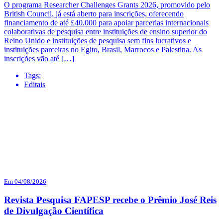
O programa Researcher Challenges Grants 2026, promovido pelo
British Council, já está aberto para inscrições, oferecendo
financiamento de até £40.000 para apoiar parcerias internacionais
colaborativas de pesquisa entre instituições de ensino superior do
Reino Unido e instituições de pesquisa sem fins lucrativos e
instituições parceiras no Egito, Brasil, Marrocos e Palestina. As
inscrições vão até […]
Tags:
Editais
Em 04/08/2026
Revista Pesquisa FAPESP recebe o Prêmio José Reis
de Divulgação Científica