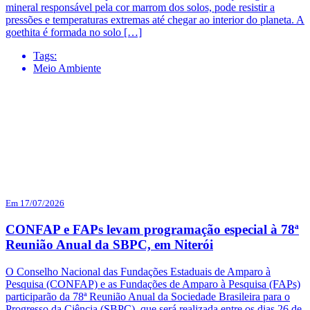
mineral responsável pela cor marrom dos solos, pode resistir a
pressões e temperaturas extremas até chegar ao interior do planeta. A
goethita é formada no solo […]
Tags:
Meio Ambiente
Em 17/07/2026
CONFAP e FAPs levam programação especial à 78ª
Reunião Anual da SBPC, em Niterói
O Conselho Nacional das Fundações Estaduais de Amparo à
Pesquisa (CONFAP) e as Fundações de Amparo à Pesquisa (FAPs)
participarão da 78ª Reunião Anual da Sociedade Brasileira para o
Progresso da Ciência (SBPC), que será realizada entre os dias 26 de