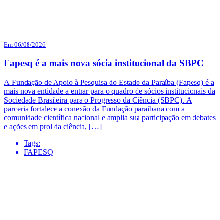
Em 06/08/2026
Fapesq é a mais nova sócia institucional da SBPC
A Fundação de Apoio à Pesquisa do Estado da Paraíba (Fapesq) é a
mais nova entidade a entrar para o quadro de sócios institucionais da
Sociedade Brasileira para o Progresso da Ciência (SBPC). A
parceria fortalece a conexão da Fundação paraibana com a
comunidade científica nacional e amplia sua participação em debates
e ações em prol da ciência, […]
Tags:
FAPESQ