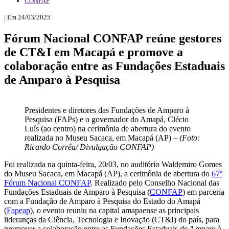
CONFAP
| Em 24/03/2025
Fórum Nacional CONFAP reúne gestores
de CT&I em Macapá e promove a
colaboração entre as Fundações Estaduais
de Amparo à Pesquisa
Presidentes e diretores das Fundações de Amparo à
Pesquisa (FAPs) e o governador do Amapá, Clécio
Luís (ao centro) na cerimônia de abertura do evento
realizada no Museu Sacaca, em Macapá (AP) –
(Foto:
Ricardo Corrêa/ Divulgação CONFAP)
Foi realizada na quinta-feira, 20/03, no auditório Waldemiro Gomes
do Museu Sacaca, em Macapá (AP), a cerimônia de abertura do
67º
Fórum Nacional CONFAP
. Realizado pelo Conselho Nacional das
Fundações Estaduais de Amparo à Pesquisa (
CONFAP
) em parceria
com a Fundação de Amparo à Pesquisa do Estado do Amapá
(
Fapeap
), o evento reuniu na capital amapaense as principais
lideranças da Ciência, Tecnologia e Inovação (CT&I) do país, para
promover a colaboração entre as Fundações Estaduais de Amparo à