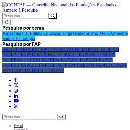
Pesquisa por tema
Amazônia+10
Editais
Educação
Empreendedorismo
Meio Ambiente
Saúde
Tecnologia
Pesquisa por FAP
ARAUCÁRIA
FACEPE
FAPAC
FAPDF
FAPEAL
FAPEAM
FAPEAP
FAPEG
FAPEMA
FAPEMAT
FAPEMIG
FAPEPI
FAPERGS
FAPERJ
FAPERN
FAPERO
FAPERR
FAPES
FAPESB
FAPESC
FAPESP
FAPESPA
FAPESQ
FAPITEC
FAPT
FUNCAP
FUNDECT
CONFAP
Brasil