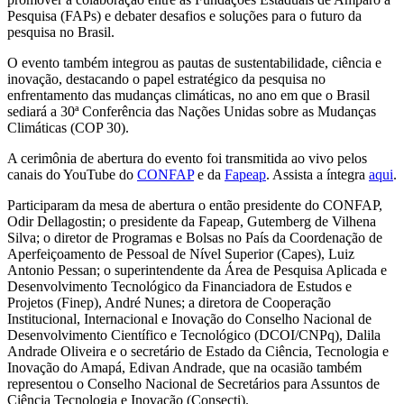
Pesquisa (FAPs) e debater desafios e soluções para o futuro da
pesquisa no Brasil.
O evento também integrou as pautas de sustentabilidade, ciência e
inovação, destacando o papel estratégico da pesquisa no
enfrentamento das mudanças climáticas, no ano em que o Brasil
sediará a 30ª Conferência das Nações Unidas sobre as Mudanças
Climáticas (COP 30).
A cerimônia de abertura do evento foi transmitida ao vivo pelos
canais do YouTube do
CONFAP
e da
Fapeap
. Assista a íntegra
aqui
.
Participaram da mesa de abertura o então presidente do CONFAP,
Odir Dellagostin; o presidente da Fapeap, Gutemberg de Vilhena
Silva; o diretor de Programas e Bolsas no País da Coordenação de
Aperfeiçoamento de Pessoal de Nível Superior (Capes), Luiz
Antonio Pessan; o superintendente da Área de Pesquisa Aplicada e
Desenvolvimento Tecnológico da Financiadora de Estudos e
Projetos (Finep), André Nunes;
a diretora de Cooperação
Institucional, Internacional e Inovação do Conselho Nacional de
Desenvolvimento Científico e Tecnológico (DCOI/CNPq), Dalila
Andrade Oliveira e o secretário de Estado da Ciência, Tecnologia e
Inovação do Amapá, Edivan Andrade, que na ocasião também
representou o Conselho Nacional de Secretários para Assuntos de
Ciência Tecnologia e Inovação (Consecti).