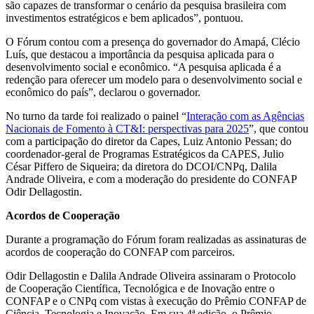
são capazes de transformar o cenário da pesquisa brasileira com
investimentos estratégicos e bem aplicados”, pontuou.
O Fórum contou com a presença do governador do Amapá, Clécio
Luís, que destacou a importância da pesquisa aplicada para o
desenvolvimento social e econômico. “A pesquisa aplicada é a
redenção para oferecer um modelo para o desenvolvimento social e
econômico do país”, declarou o governador.
No turno da tarde foi realizado o painel “
Interação com as Agências
Nacionais de Fomento à CT&I: perspectivas para 2025
”, que contou
com a participação do diretor da Capes, Luiz Antonio Pessan; do
coordenador-geral de Programas Estratégicos da CAPES, Julio
César Piffero de Siqueira; da diretora do DCOI/CNPq, Dalila
Andrade Oliveira, e com a moderação do presidente do CONFAP
Odir Dellagostin.
Acordos de Cooperação
Durante a programação do Fórum foram realizadas as assinaturas de
acordos de cooperação do CONFAP com parceiros.
Odir Dellagostin e Dalila Andrade Oliveira assinaram o Protocolo
de Cooperação Científica, Tecnológica e de Inovação entre o
CONFAP e o CNPq com vistas à execução do Prêmio CONFAP de
Ciência, Tecnologia e Inovação. Em sua 4ª edição, o Prêmio