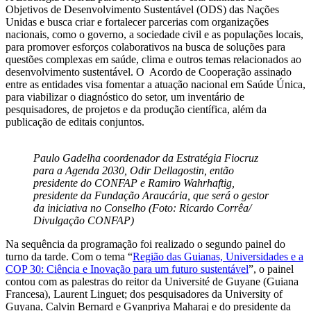
Objetivos de Desenvolvimento Sustentável (ODS) das Nações
Unidas e busca criar e fortalecer parcerias com organizações
nacionais, como o governo, a sociedade civil e as populações locais,
para promover esforços colaborativos na busca de soluções para
questões complexas em saúde, clima e outros temas relacionados ao
desenvolvimento sustentável. O Acordo de Cooperação assinado
entre as entidades visa fomentar a atuação nacional em Saúde Única,
para viabilizar o diagnóstico do setor, um inventário de
pesquisadores, de projetos e da produção científica, além da
publicação de editais conjuntos.
Paulo Gadelha coordenador da Estratégia Fiocruz
para a Agenda 2030, Odir Dellagostin, então
presidente do CONFAP e Ramiro Wahrhaftig,
presidente da Fundação Araucária, que será o gestor
da iniciativa no Conselho (Foto: Ricardo Corrêa/
Divulgação CONFAP)
Na sequência da programação foi realizado o segundo painel do
turno da tarde. Com o tema “
Região das Guianas, Universidades e a
COP 30: Ciência e Inovação para um futuro sustentável
”, o painel
contou com as palestras do reitor da Université de Guyane (Guiana
Francesa), Laurent Linguet; dos pesquisadores da University of
Guyana, Calvin Bernard e Gyanpriya Maharaj e do presidente da