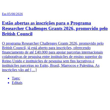
Em 05/08/2026
Estão abertas as inscrições para o Programa
Researcher Challenges Grants 2026, promovido pelo
British Council
O programa Researcher Challenges Grants 2026, promovido pelo
British Council, já está aberto para inscrições, oferecendo
financiamento de até £40.000 para apoiar parcerias internacionais
colaborativas de pesquisa entre instituições de ensino superior do
Reino Unido e instituições de pesquisa sem fins lucrativos e
instituições parceiras no Egito, Brasil, Marrocos e Palestina. As
inscrições vão até […]
Tags:
Editais