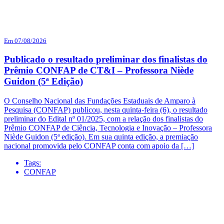
Em 07/08/2026
Publicado o resultado preliminar dos finalistas do
Prêmio CONFAP de CT&I – Professora Niède
Guidon (5ª Edição)
O Conselho Nacional das Fundações Estaduais de Amparo à
Pesquisa (CONFAP) publicou, nesta quinta-feira (6), o resultado
preliminar do Edital nº 01/2025, com a relação dos finalistas do
Prêmio CONFAP de Ciência, Tecnologia e Inovação – Professora
Niède Guidon (5ª edição). Em sua quinta edição, a premiação
nacional promovida pelo CONFAP conta com apoio da […]
Tags:
CONFAP