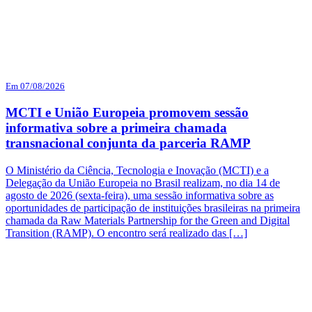
Em 07/08/2026
MCTI e União Europeia promovem sessão
informativa sobre a primeira chamada
transnacional conjunta da parceria RAMP
O Ministério da Ciência, Tecnologia e Inovação (MCTI) e a
Delegação da União Europeia no Brasil realizam, no dia 14 de
agosto de 2026 (sexta-feira), uma sessão informativa sobre as
oportunidades de participação de instituições brasileiras na primeira
chamada da Raw Materials Partnership for the Green and Digital
Transition (RAMP). O encontro será realizado das […]