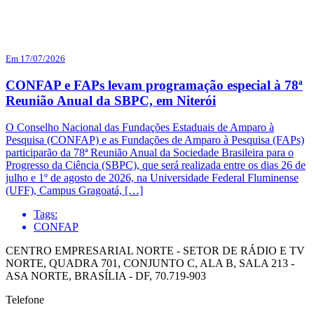
Em 17/07/2026
CONFAP e FAPs levam programação especial à 78ª
Reunião Anual da SBPC, em Niterói
O Conselho Nacional das Fundações Estaduais de Amparo à
Pesquisa (CONFAP) e as Fundações de Amparo à Pesquisa (FAPs)
participarão da 78ª Reunião Anual da Sociedade Brasileira para o
Progresso da Ciência (SBPC), que será realizada entre os dias 26 de
julho e 1º de agosto de 2026, na Universidade Federal Fluminense
(UFF), Campus Gragoatá, […]
Tags:
CONFAP
CENTRO EMPRESARIAL NORTE - SETOR DE RÁDIO E TV
NORTE, QUADRA 701, CONJUNTO C, ALA B, SALA 213 -
ASA NORTE, BRASÍLIA - DF, 70.719-903
Telefone