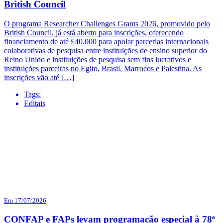
British Council
O programa Researcher Challenges Grants 2026, promovido pelo
British Council, já está aberto para inscrições, oferecendo
financiamento de até £40.000 para apoiar parcerias internacionais
colaborativas de pesquisa entre instituições de ensino superior do
Reino Unido e instituições de pesquisa sem fins lucrativos e
instituições parceiras no Egito, Brasil, Marrocos e Palestina. As
inscrições vão até […]
Tags:
Editais
Em 17/07/2026
CONFAP e FAPs levam programação especial à 78ª