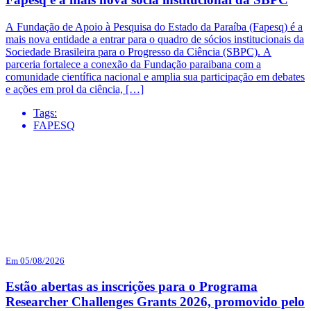
A Fundação de Apoio à Pesquisa do Estado da Paraíba (Fapesq) é a
mais nova entidade a entrar para o quadro de sócios institucionais da
Sociedade Brasileira para o Progresso da Ciência (SBPC). A
parceria fortalece a conexão da Fundação paraibana com a
comunidade científica nacional e amplia sua participação em debates
e ações em prol da ciência, […]
Tags:
FAPESQ
Em 05/08/2026
Estão abertas as inscrições para o Programa
Researcher Challenges Grants 2026, promovido pelo