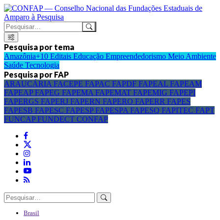
Pesquisa por tema
Amazônia+10
Editais
Educação
Empreendedorismo
Meio Ambiente
Saúde
Tecnologia
Pesquisa por FAP
ARAUCÁRIA
FACEPE
FAPAC
FAPDF
FAPEAL
FAPEAM
FAPEAP
FAPEG
FAPEMA
FAPEMAT
FAPEMIG
FAPEPI
FAPERGS
FAPERJ
FAPERN
FAPERO
FAPERR
FAPES
FAPESB
FAPESC
FAPESP
FAPESPA
FAPESQ
FAPITEC
FAPT
FUNCAP
FUNDECT
CONFAP
Brasil