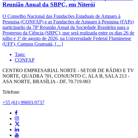
Reunião Anual da SBPC, em Niterói
O Conselho Nacional das Fundações Estaduais de Amparo à
Pesquisa (CONFAP) e as Fundações de Amparo à Pesquisa (FAPs)
participarão da 78ª Reunião Anual da Sociedade Brasileira para o
Progresso da Ciência (SBPC), que será realizada entre os dias 26 de
julho e 1º de agosto de 2026, na Universidade Federal Fluminense
(UFF), Campus Gragoatá, […]
Tags:
CONFAP
CENTRO EMPRESARIAL NORTE - SETOR DE RÁDIO E TV
NORTE, QUADRA 701, CONJUNTO C, ALA B, SALA 213 -
ASA NORTE, BRASÍLIA - DF, 70.719-903
Telefone
+55 (61) 99693-9737