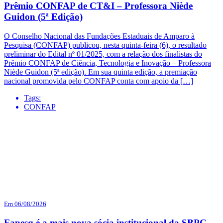
Prêmio CONFAP de CT&I – Professora Niède
Guidon (5ª Edição)
O Conselho Nacional das Fundações Estaduais de Amparo à
Pesquisa (CONFAP) publicou, nesta quinta-feira (6), o resultado
preliminar do Edital nº 01/2025, com a relação dos finalistas do
Prêmio CONFAP de Ciência, Tecnologia e Inovação – Professora
Niède Guidon (5ª edição). Em sua quinta edição, a premiação
nacional promovida pelo CONFAP conta com apoio da […]
Tags:
CONFAP
Em 06/08/2026
Fapesq é a mais nova sócia institucional da SBPC