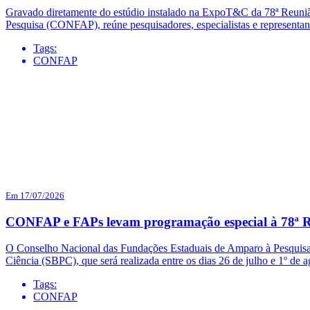
Gravado diretamente do estúdio instalado na ExpoT&C da 78ª Reuni
Pesquisa (CONFAP), reúne pesquisadores, especialistas e representa
Tags:
CONFAP
Em 17/07/2026
CONFAP e FAPs levam programação especial à 78ª R
O Conselho Nacional das Fundações Estaduais de Amparo à Pesquisa 
Ciência (SBPC), que será realizada entre os dias 26 de julho e 1º d
Tags:
CONFAP