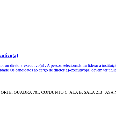
cutivo(a)
etor ou diretora-executivo(a) . A pessoa selecionada irá liderar a instit
bilidade Os candidatos ao cargo de diretor(a)-executivo(a) devem ter t
E, QUADRA 701, CONJUNTO C, ALA B, SALA 213 - ASA NOR