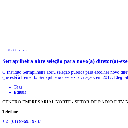
Em 05/08/2026
Serrapilheira abre seleção para novo(a) diretor(a)-exe
O Instituto Serrapilheira abriu seleção pública para escolher novo dir
que está à frente do Serrapilheira desde sua criação, em 2017. Elegi
Tags:
Editais
CENTRO EMPRESARIAL NORTE - SETOR DE RÁDIO E TV NORT
Telefone
+55 (61) 99693-9737