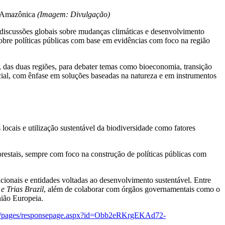
ão Amazônica
(Imagem: Divulgação)
s discussões globais sobre mudanças climáticas e desenvolvimento
obre políticas públicas com base em evidências com foco na região
, das duas regiões, para debater temas como bioeconomia, transição
cial, com ênfase em soluções baseadas na natureza e em instrumentos
locais e utilização sustentável da biodiversidade como fatores
restais, sempre com foco na construção de políticas públicas com
acionais e entidades voltadas ao desenvolvimento sustentável. Entre
 e Trias Brazil
, além de colaborar com órgãos governamentais como o
ião Europeia.
soft/pages/responsepage.aspx?id=Obb2eRKrgEKAd72-