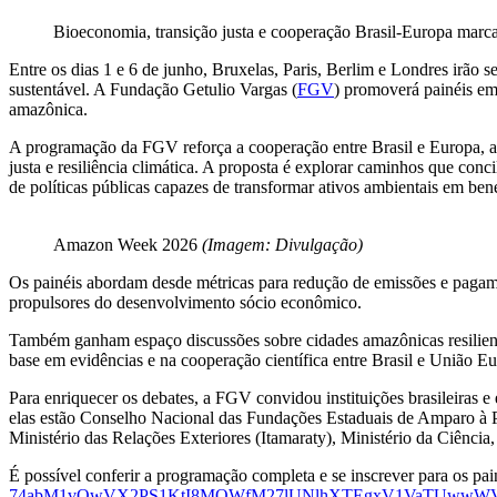
Bioeconomia, transição justa e cooperação Brasil-Europa marc
Entre os dias 1 e 6 de junho, Bruxelas, Paris, Berlim e Londres irão s
sustentável. A Fundação Getulio Vargas (
FGV
) promoverá painéis em
amazônica.
A programação da FGV reforça a cooperação entre Brasil e Europa, ao 
justa e resiliência climática. A proposta é explorar caminhos que co
de políticas públicas capazes de transformar ativos ambientais em bene
Amazon Week 2026
(Imagem: Divulgação)
Os painéis abordam desde métricas para redução de emissões e pagament
propulsores do desenvolvimento sócio econômico.
Também ganham espaço discussões sobre cidades amazônicas resiliente
base em evidências e na cooperação científica entre Brasil e União Eu
Para enriquecer os debates, a FGV convidou instituições brasileiras e
elas estão Conselho Nacional das Fundações Estaduais de Ampa
Ministério das Relações Exteriores (Itamaraty), Ministério da Ciênci
É possível conferir a programação completa e se inscrever para os 
74abM1vQwVX2PS1KtI8MQWfM27lUNlhXTEgxV1VaTUwwWVM3