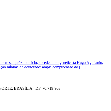
uição em seu próximo ciclo, sucedendo o geneticista Hugo Aguilaniu,
itulação mínima de doutorado; ampla compreensão do […]
TE, BRASÍLIA - DF, 70.719-903