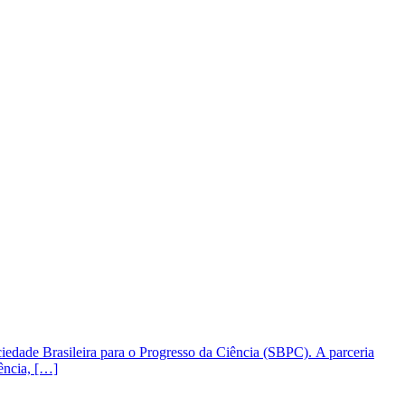
ciedade Brasileira para o Progresso da Ciência (SBPC). A parceria
ência, […]