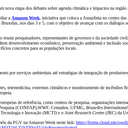
am nova etapa dos debates sobre agenda climática e impactos na regi
ediar a
Amazon Week
, iniciativa que coloca a Amazônia no centro da
 Bruxelas, nos dias 3 e 5, com o objetivo de avançar com os diálogos s
reunir pesquisadores, representantes de governos e da sociedade civil
nciliem desenvolvimento econômico, preservação ambiental e inclusão so
fícios concretos para as populações locais.
o por serviços ambientais até estratégias de integração de produtores 
s, telemedicina, extremos climáticos e monitoramento de incêndios flo
ropeia.
 europeias de referência, como centros de pesquisa, organizações intern
ro à Pesquisa (CONFAP),WWF, Cemaden, UFMG,
Bruxelles International
a, Tecnologia e Inovação (MCTI) e o
Joint Research Centre
(JRC) da Un
painéis da FGV na Amazon Week neste link:
https://forms.cloud.micro
T1hLT1hZNkpTUi4u&route=shorturl