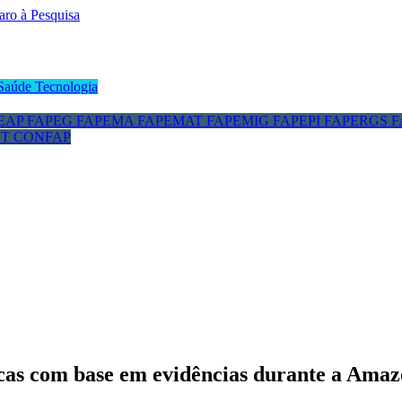
Saúde
Tecnologia
EAP
FAPEG
FAPEMA
FAPEMAT
FAPEMIG
FAPEPI
FAPERGS
F
CT
CONFAP
icas com base em evidências durante a Ama