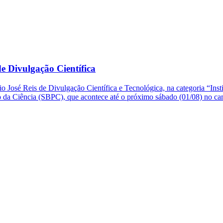
e Divulgação Científica
o José Reis de Divulgação Científica e Tecnológica, na categoria “Ins
so da Ciência (SBPC), que acontece até o próximo sábado (01/08) no 