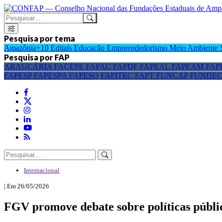
Pesquisa por tema
Amazônia+10
Editais
Educação
Empreendedorismo
Meio Ambiente
Pesquisa por FAP
ARAUCÁRIA
FACEPE
FAPAC
FAPDF
FAPEAL
FAPEAM
FAP
FAPESP
FAPESPA
FAPESQ
FAPITEC
FAPT
FUNCAP
FUNDE
Internacional
| Em 26/05/2026
FGV promove debate sobre políticas públ