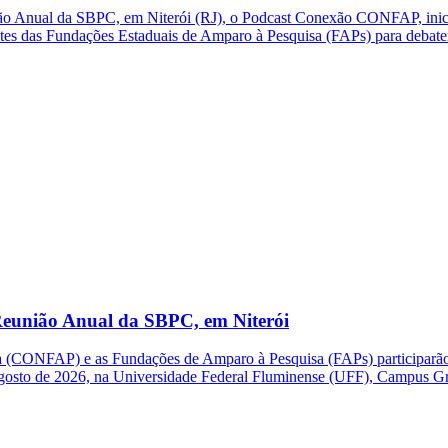
ão Anual da SBPC, em Niterói (RJ), o Podcast Conexão CONFAP, inic
ntes das Fundações Estaduais de Amparo à Pesquisa (FAPs) para debate
eunião Anual da SBPC, em Niterói
(CONFAP) e as Fundações de Amparo à Pesquisa (FAPs) participarão d
e agosto de 2026, na Universidade Federal Fluminense (UFF), Campus G