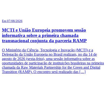
Em 07/08/2026
MCTI e União Europeia promovem sessão
informativa sobre a primeira chamada
transnacional conjunta da parceria RAMP
O Ministério da Ciência, Tecnologia e Inovação (MCTI) e a
Delegação da União Europeia no Brasil realizam, no dia 14 de
agosto de 2026 (sexta-feira), uma sessão informativa sobre as
oportunidades de participação de instituições brasileiras na primeira
chamada da Raw Materials Partnership for the Green and Digital
Transition (RAMP). O encontro será realizado das […]