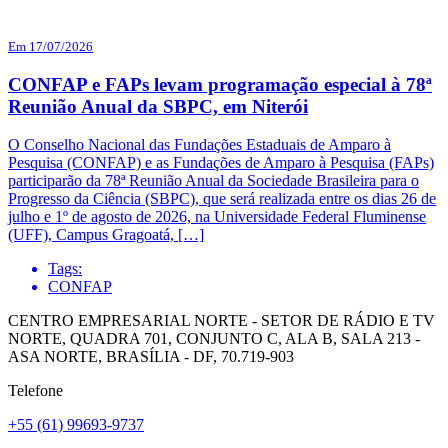
Em 17/07/2026
CONFAP e FAPs levam programação especial à 78ª
Reunião Anual da SBPC, em Niterói
O Conselho Nacional das Fundações Estaduais de Amparo à
Pesquisa (CONFAP) e as Fundações de Amparo à Pesquisa (FAPs)
participarão da 78ª Reunião Anual da Sociedade Brasileira para o
Progresso da Ciência (SBPC), que será realizada entre os dias 26 de
julho e 1º de agosto de 2026, na Universidade Federal Fluminense
(UFF), Campus Gragoatá, […]
Tags:
CONFAP
CENTRO EMPRESARIAL NORTE - SETOR DE RÁDIO E TV
NORTE, QUADRA 701, CONJUNTO C, ALA B, SALA 213 -
ASA NORTE, BRASÍLIA - DF, 70.719-903
Telefone
+55 (61) 99693-9737