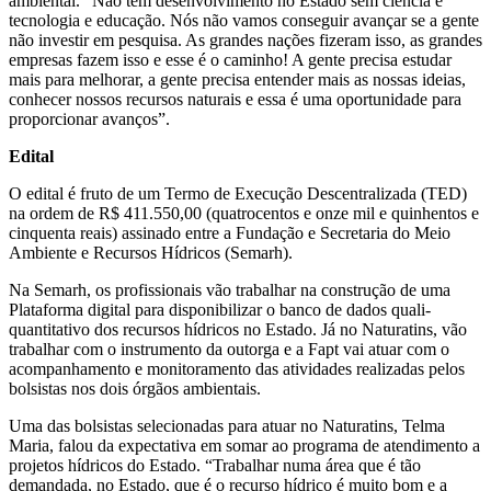
ambiental. “Não tem desenvolvimento no Estado sem ciência e
tecnologia e educação. Nós não vamos conseguir avançar se a gente
não investir em pesquisa. As grandes nações fizeram isso, as grandes
empresas fazem isso e esse é o caminho! A gente precisa estudar
mais para melhorar, a gente precisa entender mais as nossas ideias,
conhecer nossos recursos naturais e essa é uma oportunidade para
proporcionar avanços”.
Edital
O edital é fruto de um Termo de Execução Descentralizada (TED)
na ordem de R$ 411.550,00 (quatrocentos e onze mil e quinhentos e
cinquenta reais) assinado entre a Fundação e Secretaria do Meio
Ambiente e Recursos Hídricos (Semarh).
Na Semarh, os profissionais vão trabalhar na construção de uma
Plataforma digital para disponibilizar o banco de dados quali-
quantitativo dos recursos hídricos no Estado. Já no Naturatins, vão
trabalhar com o instrumento da outorga e a Fapt vai atuar com o
acompanhamento e monitoramento das atividades realizadas pelos
bolsistas nos dois órgãos ambientais.
Uma das bolsistas selecionadas para atuar no Naturatins, Telma
Maria, falou da expectativa em somar ao programa de atendimento a
projetos hídricos do Estado. “Trabalhar numa área que é tão
demandada, no Estado, que é o recurso hídrico é muito bom e a