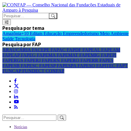
Pesquisa por tema
Amazônia+10
Editais
Educação
Empreendedorismo
Meio Ambiente
Saúde
Tecnologia
Pesquisa por FAP
ARAUCÁRIA
FACEPE
FAPAC
FAPDF
FAPEAL
FAPEAM
FAPEAP
FAPEG
FAPEMA
FAPEMAT
FAPEMIG
FAPEPI
FAPERGS
FAPERJ
FAPERN
FAPERO
FAPERR
FAPES
FAPESB
FAPESC
FAPESP
FAPESPA
FAPESQ
FAPITEC
FAPT
FUNCAP
FUNDECT
CONFAP
Notícias