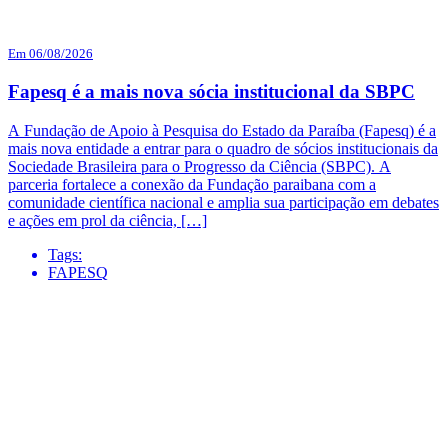
Em 06/08/2026
Fapesq é a mais nova sócia institucional da SBPC
A Fundação de Apoio à Pesquisa do Estado da Paraíba (Fapesq) é a
mais nova entidade a entrar para o quadro de sócios institucionais da
Sociedade Brasileira para o Progresso da Ciência (SBPC). A
parceria fortalece a conexão da Fundação paraibana com a
comunidade científica nacional e amplia sua participação em debates
e ações em prol da ciência, […]
Tags:
FAPESQ