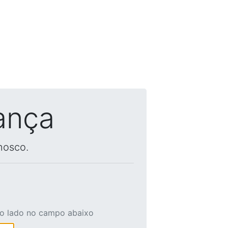
ança
nosco.
ao lado no campo abaixo