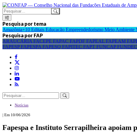
Pesquisa por tema
Amazônia+10
Editais
Educação
Empreendedorismo
Meio Ambiente
Pesquisa por FAP
ARAUCÁRIA
FACEPE
FAPAC
FAPDF
FAPEAL
FAPEAM
FAP
FAPESP
FAPESPA
FAPESQ
FAPITEC
FAPT
FUNCAP
FUNDE
Notícias
| Em 10/06/2026
Fapespa e Instituto Serrapilheira apoiam 