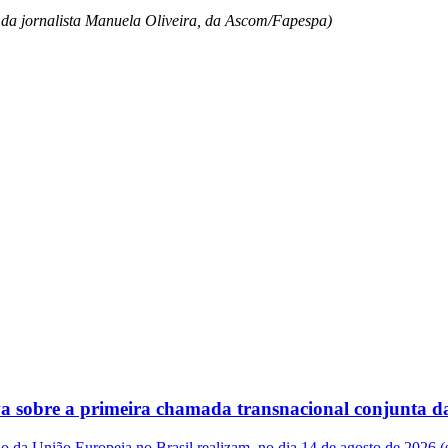
o da jornalista Manuela Oliveira, da Ascom/Fapespa)
a sobre a primeira chamada transnacional conjunta 
 da União Europeia no Brasil realizam, no dia 14 de agosto de 2026 (s