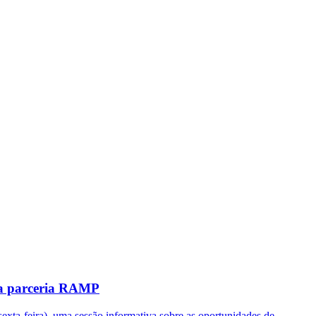
da parceria RAMP
exta-feira), uma sessão informativa sobre as oportunidades de