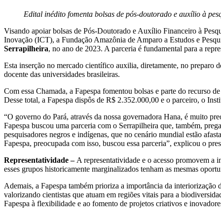
Edital inédito fomenta bolsas de pós-doutorado e auxílio à pe
Visando apoiar bolsas de Pós-Doutorado e Auxílio Financeiro à Pesquis
Inovação (ICT), a Fundação Amazônia de Amparo a Estudos e Pesqui
Serrapilheira
, no ano de 2023. A parceria é fundamental para a repre
Esta inserção no mercado científico auxilia, diretamente, no preparo 
docente das universidades brasileiras.
Com essa Chamada, a Fapespa fomentou bolsas e parte do recurso de au
Desse total, a Fapespa dispôs de R$ 2.352.000,00 e o parceiro, o Insti
“O governo do Pará, através da nossa governadora Hana, é muito preoc
Fapespa buscou uma parceria com o Serrapilheira que, também, prega 
pesquisadores negros e indígenas, que no cenário mundial estão afas
Fapespa, preocupada com isso, buscou essa parceria”, explicou o pre
Representatividade –
A representatividade e o acesso promovem a in
esses grupos historicamente marginalizados tenham as mesmas oportun
Ademais, a Fapespa também prioriza a importância da interiorização do
valorizando cientistas que atuam em regiões vitais para a biodiversid
Fapespa à flexibilidade e ao fomento de projetos criativos e inovadores