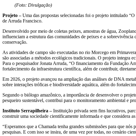
(Foto: Divulgação)
Projeto –
Uma das propostas selecionadas foi o projeto intitulado “O 
de Arruda Francisco.
Desenvolvido por meio de coletas peixes, amostras de água, Zooplan
influenciam a estrutura das comunidades de peixes e a sobrevivência 
conservação.
As atividades de campo são executadas no rio Morcego em Primavera
são associadas a métodos ecológicos tradicionais. O projeto integra e
Para o pesquisador Jonata Arruda, “O financiamento da Fundação Amaz
fortalecimento da infraestrutura científica, além de contribuir, diret
Em 2026, o projeto avançou na ampliação das análises de DNA metaba
sobre interações tróficas e biodiversidade aquática, além do fortalec
Segundo o biólogo amazônico, a importância de desenvolver o projeto
pesqueiro sustentável, contribui para o monitoramento ambiental e pr
Instituto Serrapilheira –
Instituição privada sem fins lucrativos, par
construir uma sociedade cientificamente informada e que considera as 
“Esperamos que a Chamada tenha grandes submissões para que nós pos
pesquisas. E com isso se insira, de uma vez por todas, no cenário cient