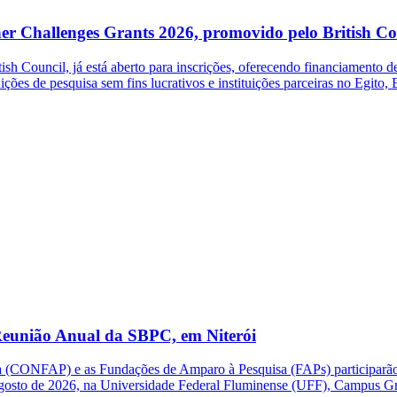
her Challenges Grants 2026, promovido pelo British Co
 Council, já está aberto para inscrições, oferecendo financiamento de 
ições de pesquisa sem fins lucrativos e instituições parceiras no Egito,
eunião Anual da SBPC, em Niterói
(CONFAP) e as Fundações de Amparo à Pesquisa (FAPs) participarão d
e agosto de 2026, na Universidade Federal Fluminense (UFF), Campus G