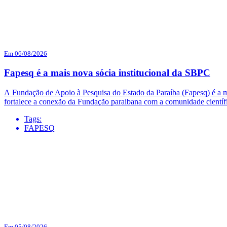
Em 06/08/2026
Fapesq é a mais nova sócia institucional da SBPC
A Fundação de Apoio à Pesquisa do Estado da Paraíba (Fapesq) é a mai
fortalece a conexão da Fundação paraibana com a comunidade científi
Tags:
FAPESQ
Em 05/08/2026