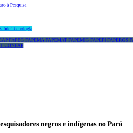
Saúde
Tecnologia
EAP
FAPEG
FAPEMA
FAPEMAT
FAPEMIG
FAPEPI
FAPERGS
F
CT
CONFAP
pesquisadores negros e indígenas no Pará