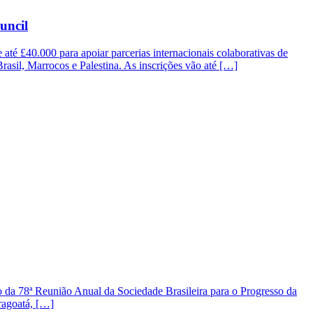
uncil
até £40.000 para apoiar parcerias internacionais colaborativas de
 Brasil, Marrocos e Palestina. As inscrições vão até […]
a 78ª Reunião Anual da Sociedade Brasileira para o Progresso da
ragoatá, […]