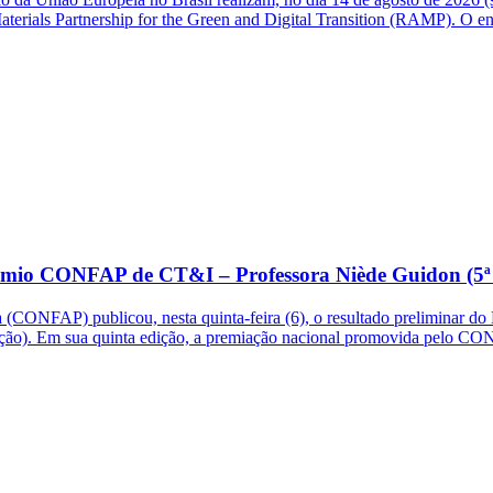
Materials Partnership for the Green and Digital Transition (RAMP). O e
 Prêmio CONFAP de CT&I – Professora Niède Guidon (5ª
CONFAP) publicou, nesta quinta-feira (6), o resultado preliminar do
dição). Em sua quinta edição, a premiação nacional promovida pelo C