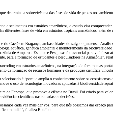
que determina a sobrevivência das fases de vida de peixes nos ambiente
cton e sedimentos em estuários amazônicos, o estudo visa compreender
das diferentes fases de vida em estuários tropicais amazônicos, além 
 e rio Caeté em Bragança, ambas cidades do salgado paraense. Anális
cologia aquática, genética ambiental e monitoramento da biodiversidade 
ônia de Amparo a Estudos e Pesquisas foi essencial para viabilizar at
amente, para a formação de estudantes e pesquisadores na Amazônia”, relat
rcoding em estuários amazônicos, na integração de ferramentas portát
imento da formação de recursos humanos e da produção científica vincula
 selecionado é “porque amplia o conhecimento sobre os ecossistemas co
omove o uso de tecnologias inovadoras aplicadas à biodiversidade aquát
ceira da Fapespa, que promove a ciência no Brasil. Foi criado para valo
evidências científicas nas tomadas de decisões.
samos cada vez mais dar voz, para que nós possamos dar espaço para q
ífico mundial”, finaliza Botelho.