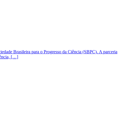
ciedade Brasileira para o Progresso da Ciência (SBPC). A parceria
ência, […]