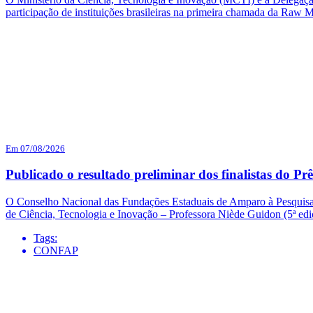
participação de instituições brasileiras na primeira chamada da Raw 
Em 07/08/2026
Publicado o resultado preliminar dos finalistas do
O Conselho Nacional das Fundações Estaduais de Amparo à Pesquisa (
de Ciência, Tecnologia e Inovação – Professora Niède Guidon (5ª e
Tags:
CONFAP