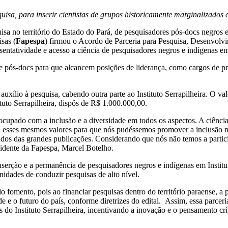
squisa, para inserir cientistas de grupos historicamente marginalizado
a no território do Estado do Pará, de pesquisadores pós-docs negros e 
sas (
Fapespa
) firmou o Acordo de Parceria para Pesquisa, Desenvol
sentatividade e acesso a ciência de pesquisadores negros e indígenas em
de pós-docs para que alcancem posições de liderança, como cargos de pr
xílio à pesquisa, cabendo outra parte ao Instituto Serrapilheira. O val
tuto Serrapilheira, dispôs de R$ 1.000.000,00.
upado com a inclusão e a diversidade em todos os aspectos. A ciência,
esses mesmos valores para que nós pudéssemos promover a inclusão na 
tados das grandes publicações. Considerando que nós não temos a partic
sidente da Fapespa, Marcel Botelho.
serção e a permanência de pesquisadores negros e indígenas em Institui
idades de conduzir pesquisas de alto nível.
 fomento, pois ao financiar pesquisas dentro do território paraense, a p
ade e o futuro do país, conforme diretrizes do edital. Assim, essa parc
 do Instituto Serrapilheira, incentivando a inovação e o pensamento críti