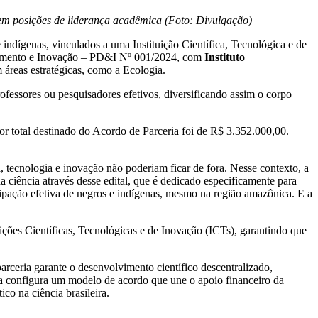
s em posições de liderança acadêmica (Foto: Divulgação)
indígenas, vinculados a uma Instituição Científica, Tecnológica e de
vimento e Inovação – PD&I Nº 001/2024, com
Instituto
 áreas estratégicas, como a Ecologia.
ofessores ou pesquisadores efetivos, diversificando assim o corpo
or total destinado do Acordo de Parceria foi de R$ 3.352.000,00.
 tecnologia e inovação não poderiam ficar de fora. Nesse contexto, a
ciência através desse edital, que é dedicado especificamente para
ipação efetiva de negros e indígenas, mesmo na região amazônica. E a
ções Científicas, Tecnológicas e de Inovação (ICTs), garantindo que
arceria garante o desenvolvimento científico descentralizado,
eria configura um modelo de acordo que une o apoio financeiro da
co na ciência brasileira.