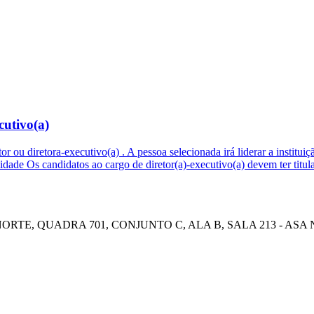
cutivo(a)
etor ou diretora-executivo(a) . A pessoa selecionada irá liderar a instit
bilidade Os candidatos ao cargo de diretor(a)-executivo(a) devem ter t
E, QUADRA 701, CONJUNTO C, ALA B, SALA 213 - ASA NOR