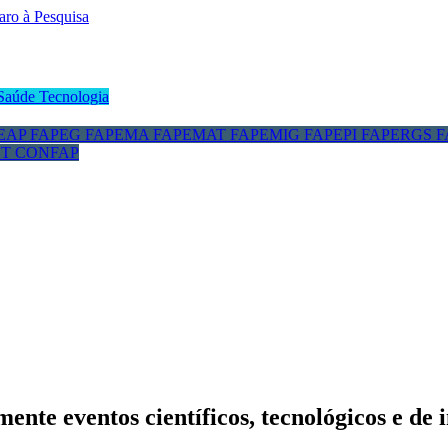
Saúde
Tecnologia
EAP
FAPEG
FAPEMA
FAPEMAT
FAPEMIG
FAPEPI
FAPERGS
F
CT
CONFAP
mente eventos científicos, tecnológicos e d