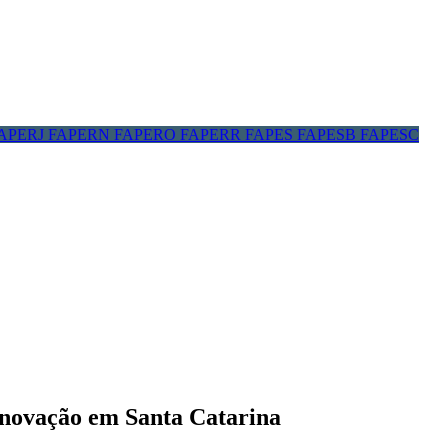
APERJ
FAPERN
FAPERO
FAPERR
FAPES
FAPESB
FAPESC
e inovação em Santa Catarina