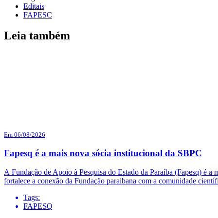
Editais
FAPESC
Leia também
Em 06/08/2026
Fapesq é a mais nova sócia institucional da SBPC
A Fundação de Apoio à Pesquisa do Estado da Paraíba (Fapesq) é a mai
fortalece a conexão da Fundação paraibana com a comunidade científi
Tags:
FAPESQ