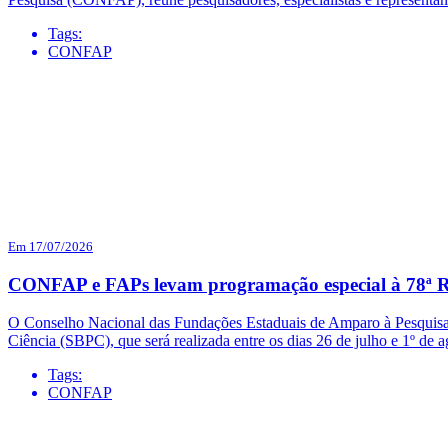
Tags:
CONFAP
Em 17/07/2026
CONFAP e FAPs levam programação especial à 78ª R
O Conselho Nacional das Fundações Estaduais de Amparo à Pesquisa 
Ciência (SBPC), que será realizada entre os dias 26 de julho e 1º d
Tags:
CONFAP