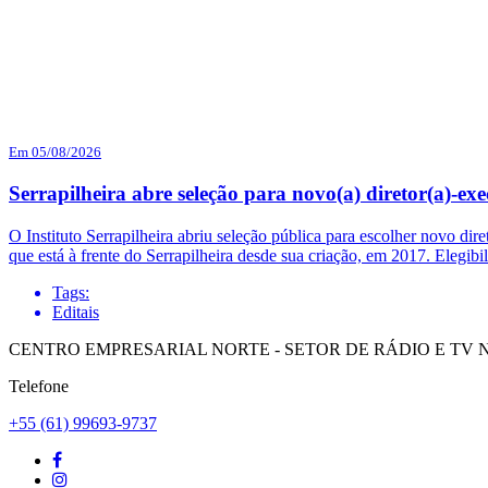
Em 05/08/2026
Serrapilheira abre seleção para novo(a) diretor(a)-exe
O Instituto Serrapilheira abriu seleção pública para escolher novo dir
que está à frente do Serrapilheira desde sua criação, em 2017. Elegi
Tags:
Editais
CENTRO EMPRESARIAL NORTE - SETOR DE RÁDIO E TV NORT
Telefone
+55 (61) 99693-9737