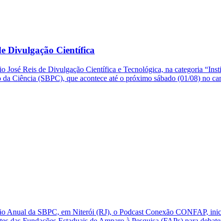
e Divulgação Científica
o José Reis de Divulgação Científica e Tecnológica, na categoria “Ins
so da Ciência (SBPC), que acontece até o próximo sábado (01/08) no 
ão Anual da SBPC, em Niterói (RJ), o Podcast Conexão CONFAP, inic
ntes das Fundações Estaduais de Amparo à Pesquisa (FAPs) para debate