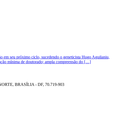
uição em seu próximo ciclo, sucedendo o geneticista Hugo Aguilaniu,
itulação mínima de doutorado; ampla compreensão do […]
TE, BRASÍLIA - DF, 70.719-903