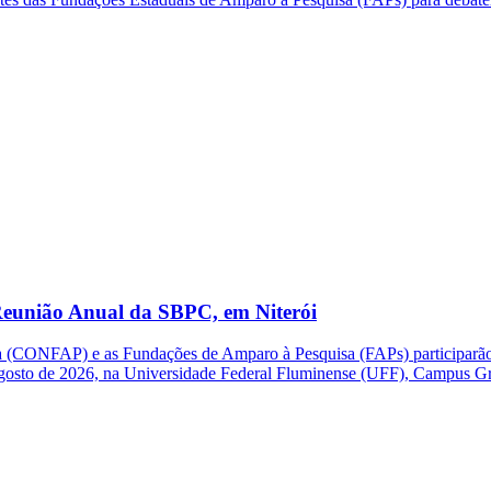
eunião Anual da SBPC, em Niterói
(CONFAP) e as Fundações de Amparo à Pesquisa (FAPs) participarão d
e agosto de 2026, na Universidade Federal Fluminense (UFF), Campus G