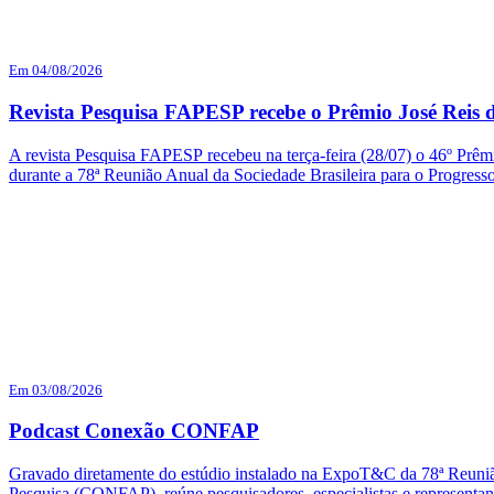
Em 04/08/2026
Revista Pesquisa FAPESP recebe o Prêmio José Reis d
A revista Pesquisa FAPESP recebeu na terça-feira (28/07) o 46º Prêmi
durante a 78ª Reunião Anual da Sociedade Brasileira para o Progres
Em 03/08/2026
Podcast Conexão CONFAP
Gravado diretamente do estúdio instalado na ExpoT&C da 78ª Reuni
Pesquisa (CONFAP), reúne pesquisadores, especialistas e representa