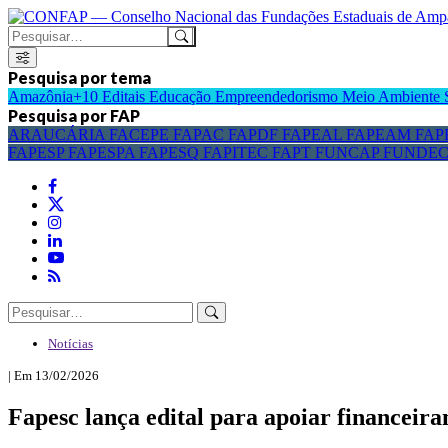
Pesquisa por tema
Amazônia+10
Editais
Educação
Empreendedorismo
Meio Ambiente
Pesquisa por FAP
ARAUCÁRIA
FACEPE
FAPAC
FAPDF
FAPEAL
FAPEAM
FAP
FAPESP
FAPESPA
FAPESQ
FAPITEC
FAPT
FUNCAP
FUNDE
Notícias
| Em 13/02/2026
Fapesc lança edital para apoiar financeira