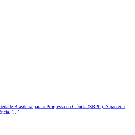
ciedade Brasileira para o Progresso da Ciência (SBPC). A parceria
ência, […]