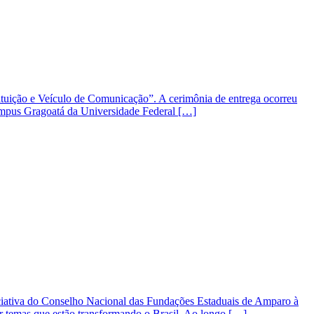
tituição e Veículo de Comunicação”. A cerimônia de entrega ocorreu
campus Gragoatá da Universidade Federal […]
iativa do Conselho Nacional das Fundações Estaduais de Amparo à
r temas que estão transformando o Brasil. Ao longo […]