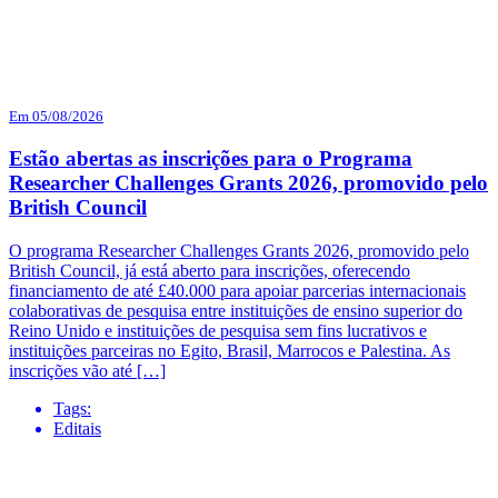
Em 05/08/2026
Estão abertas as inscrições para o Programa
Researcher Challenges Grants 2026, promovido pelo
British Council
O programa Researcher Challenges Grants 2026, promovido pelo
British Council, já está aberto para inscrições, oferecendo
financiamento de até £40.000 para apoiar parcerias internacionais
colaborativas de pesquisa entre instituições de ensino superior do
Reino Unido e instituições de pesquisa sem fins lucrativos e
instituições parceiras no Egito, Brasil, Marrocos e Palestina. As
inscrições vão até […]
Tags:
Editais