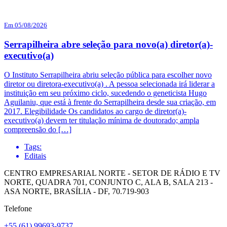
Em 05/08/2026
Serrapilheira abre seleção para novo(a) diretor(a)-
executivo(a)
O Instituto Serrapilheira abriu seleção pública para escolher novo
diretor ou diretora-executivo(a) . A pessoa selecionada irá liderar a
instituição em seu próximo ciclo, sucedendo o geneticista Hugo
Aguilaniu, que está à frente do Serrapilheira desde sua criação, em
2017. Elegibilidade Os candidatos ao cargo de diretor(a)-
executivo(a) devem ter titulação mínima de doutorado; ampla
compreensão do […]
Tags:
Editais
CENTRO EMPRESARIAL NORTE - SETOR DE RÁDIO E TV
NORTE, QUADRA 701, CONJUNTO C, ALA B, SALA 213 -
ASA NORTE, BRASÍLIA - DF, 70.719-903
Telefone
+55 (61) 99693-9737