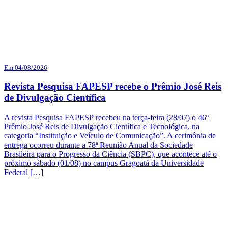
Em 04/08/2026
Revista Pesquisa FAPESP recebe o Prêmio José Reis
de Divulgação Científica
A revista Pesquisa FAPESP recebeu na terça-feira (28/07) o 46º
Prêmio José Reis de Divulgação Científica e Tecnológica, na
categoria “Instituição e Veículo de Comunicação”. A cerimônia de
entrega ocorreu durante a 78ª Reunião Anual da Sociedade
Brasileira para o Progresso da Ciência (SBPC), que acontece até o
próximo sábado (01/08) no campus Gragoatá da Universidade
Federal […]