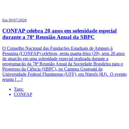
Em 30/07/2026
CONFAP celebra 20 anos em solenidade especial
durante a 78ª Reunião Anual da SBPC
O Conselho Nacional das Fundações Estaduais de Amparo à
Pesquisa (CONFAP) celebrou, nesta quarta-feira (29), seus 20 anos
de atuação em uma solenidade especial realizada durante a
programação da 78ª Reunião Anual da Sociedade Brasileira para o
Progresso da Ciência (SBPC), no Campus Gragoatá da
Universidade Federal Fluminense (UFF), em Niterói (RJ). O evento
reuniu […]
Tags:
CONFAP