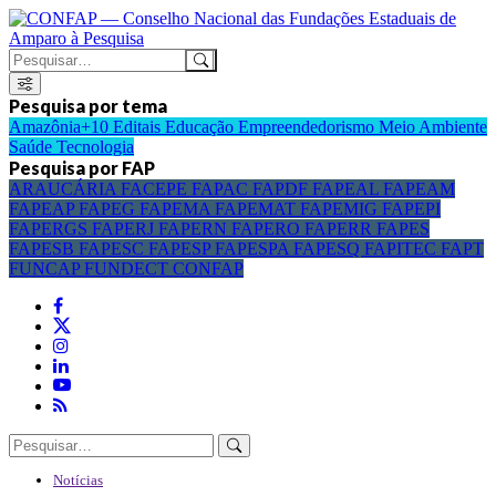
Pesquisa por tema
Amazônia+10
Editais
Educação
Empreendedorismo
Meio Ambiente
Saúde
Tecnologia
Pesquisa por FAP
ARAUCÁRIA
FACEPE
FAPAC
FAPDF
FAPEAL
FAPEAM
FAPEAP
FAPEG
FAPEMA
FAPEMAT
FAPEMIG
FAPEPI
FAPERGS
FAPERJ
FAPERN
FAPERO
FAPERR
FAPES
FAPESB
FAPESC
FAPESP
FAPESPA
FAPESQ
FAPITEC
FAPT
FUNCAP
FUNDECT
CONFAP
Notícias