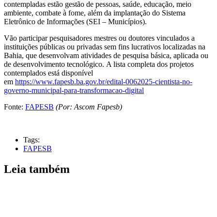
contempladas estão gestão de pessoas, saúde, educação, meio
ambiente, combate à fome, além da implantação do Sistema
Eletrônico de Informações (SEI – Municípios).
Vão participar pesquisadores mestres ou doutores vinculados a
instituições públicas ou privadas sem fins lucrativos localizadas na
Bahia, que desenvolvam atividades de pesquisa básica, aplicada ou
de desenvolvimento tecnológico. A lista completa dos projetos
contemplados está disponível
em
https://www.fapesb.ba.gov.br/edital-0062025-cientista-no-
governo-municipal-para-transformacao-digital
Fonte:
FAPESB
(Por: Ascom Fapesb)
Tags:
FAPESB
Leia também