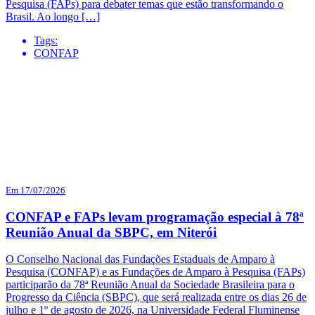
Pesquisa (FAPs) para debater temas que estão transformando o
Brasil. Ao longo […]
Tags:
CONFAP
Em 17/07/2026
CONFAP e FAPs levam programação especial à 78ª
Reunião Anual da SBPC, em Niterói
O Conselho Nacional das Fundações Estaduais de Amparo à
Pesquisa (CONFAP) e as Fundações de Amparo à Pesquisa (FAPs)
participarão da 78ª Reunião Anual da Sociedade Brasileira para o
Progresso da Ciência (SBPC), que será realizada entre os dias 26 de
julho e 1º de agosto de 2026, na Universidade Federal Fluminense