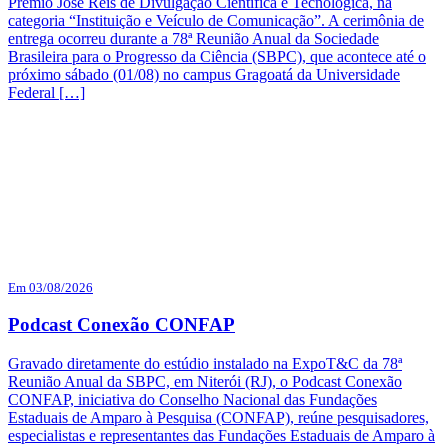
Prêmio José Reis de Divulgação Científica e Tecnológica, na
categoria “Instituição e Veículo de Comunicação”. A cerimônia de
entrega ocorreu durante a 78ª Reunião Anual da Sociedade
Brasileira para o Progresso da Ciência (SBPC), que acontece até o
próximo sábado (01/08) no campus Gragoatá da Universidade
Federal […]
Em 03/08/2026
Podcast Conexão CONFAP
Gravado diretamente do estúdio instalado na ExpoT&C da 78ª
Reunião Anual da SBPC, em Niterói (RJ), o Podcast Conexão
CONFAP, iniciativa do Conselho Nacional das Fundações
Estaduais de Amparo à Pesquisa (CONFAP), reúne pesquisadores,
especialistas e representantes das Fundações Estaduais de Amparo à