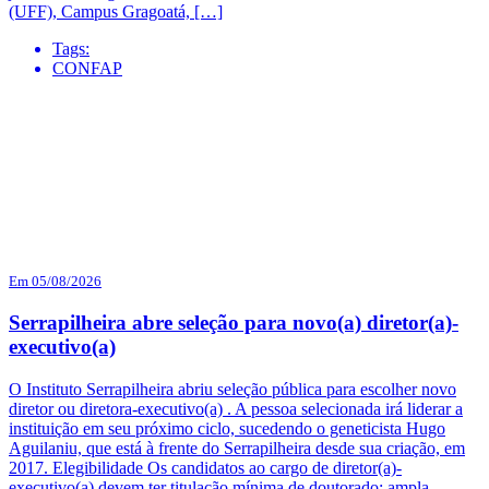
(UFF), Campus Gragoatá, […]
Tags:
CONFAP
Em 05/08/2026
Serrapilheira abre seleção para novo(a) diretor(a)-
executivo(a)
O Instituto Serrapilheira abriu seleção pública para escolher novo
diretor ou diretora-executivo(a) . A pessoa selecionada irá liderar a
instituição em seu próximo ciclo, sucedendo o geneticista Hugo
Aguilaniu, que está à frente do Serrapilheira desde sua criação, em
2017. Elegibilidade Os candidatos ao cargo de diretor(a)-
executivo(a) devem ter titulação mínima de doutorado; ampla