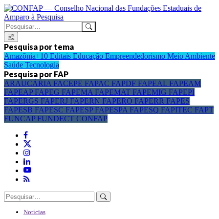
Pesquisa por tema
Amazônia+10
Editais
Educação
Empreendedorismo
Meio Ambiente
Saúde
Tecnologia
Pesquisa por FAP
ARAUCÁRIA
FACEPE
FAPAC
FAPDF
FAPEAL
FAPEAM
FAPEAP
FAPEG
FAPEMA
FAPEMAT
FAPEMIG
FAPEPI
FAPERGS
FAPERJ
FAPERN
FAPERO
FAPERR
FAPES
FAPESB
FAPESC
FAPESP
FAPESPA
FAPESQ
FAPITEC
FAPT
FUNCAP
FUNDECT
CONFAP
Notícias