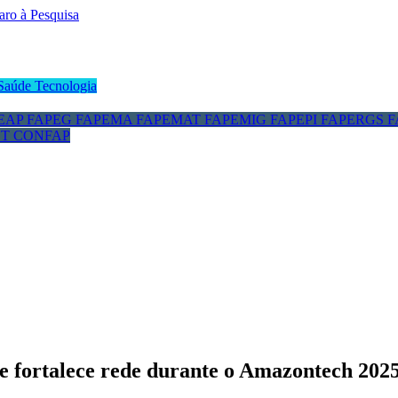
Saúde
Tecnologia
EAP
FAPEG
FAPEMA
FAPEMAT
FAPEMIG
FAPEPI
FAPERGS
F
CT
CONFAP
s e fortalece rede durante o Amazontech 202