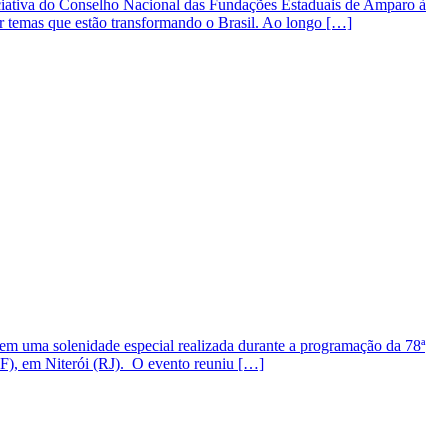
iativa do Conselho Nacional das Fundações Estaduais de Amparo à
r temas que estão transformando o Brasil. Ao longo […]
em uma solenidade especial realizada durante a programação da 78ª
F), em Niterói (RJ). O evento reuniu […]