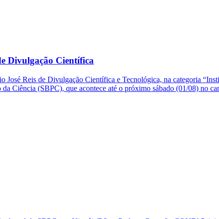
e Divulgação Científica
o José Reis de Divulgação Científica e Tecnológica, na categoria “Ins
so da Ciência (SBPC), que acontece até o próximo sábado (01/08) no 