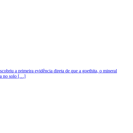
briu a primeira evidência direta de que a goethita, o mineral
da no solo […]