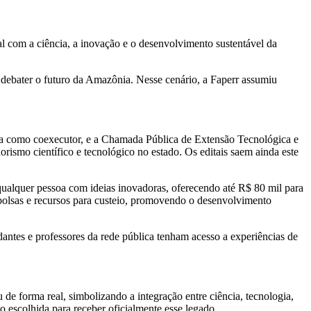
com a ciência, a inovação e o desenvolvimento sustentável da
a debater o futuro da Amazônia. Nesse cenário, a Faperr assumiu
ma como coexecutor, e a Chamada Pública de Extensão Tecnológica e
rismo científico e tecnológico no estado. Os editais saem ainda este
ualquer pessoa com ideias inovadoras, oferecendo até R$ 80 mil para
bolsas e recursos para custeio, promovendo o desenvolvimento
dantes e professores da rede pública tenham acesso a experiências de
e forma real, simbolizando a integração entre ciência, tecnologia,
 escolhida para receber oficialmente esse legado.