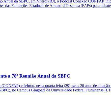
ão Anual da SBPC, em Niterói (RJ), o Podcast Conexão CONFAP, inic
ntes das Fundações Estaduais de Amparo à Pesquisa (FAPs) para debate
ante a 78ª Reunião Anual da SBPC
CONFAP) celebrou, nesta quarta-feira (29), seus 20 anos de atuação 
 (SBPC), no Campus Gragoatá da Universidade Federal Fluminense (UF