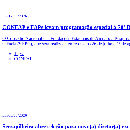
Em 17/07/2026
CONFAP e FAPs levam programação especial à 78ª R
O Conselho Nacional das Fundações Estaduais de Amparo à Pesquisa 
Ciência (SBPC), que será realizada entre os dias 26 de julho e 1º d
Tags:
CONFAP
Em 05/08/2026
Serrapilheira abre seleção para novo(a) diretor(a)-exe