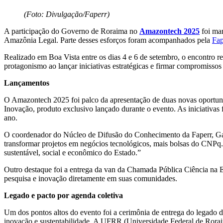
(Foto: Divulgação/Faperr)
A participação do Governo de Roraima no
Amazontech 2025
foi mar
Amazônia Legal. Parte desses esforços foram acompanhados pela
Fap
Realizado em Boa Vista entre os dias 4 e 6 de setembro, o encontro re
protagonismo ao lançar iniciativas estratégicas e firmar compromisso
Lançamentos
O Amazontech 2025 foi palco da apresentação de duas novas oportun
Inovação, produto exclusivo lançado durante o evento. As iniciativas 
ano.
O coordenador do Núcleo de Difusão do Conhecimento da Faperr, Gabr
transformar projetos em negócios tecnológicos, mais bolsas do CNPq.
sustentável, social e econômico do Estado.”
Outro destaque foi a entrega da van da Chamada Pública Ciência na Es
pesquisa e inovação diretamente em suas comunidades.
Legado e pacto por agenda coletiva
Um dos pontos altos do evento foi a cerimônia de entrega do legado d
inovação e sustentabilidade. A UFRR (Universidade Federal de Roraima