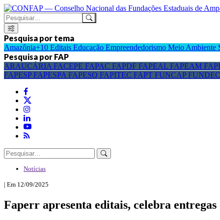
Pesquisa por tema
Amazônia+10
Editais
Educação
Empreendedorismo
Meio Ambiente
Pesquisa por FAP
ARAUCÁRIA
FACEPE
FAPAC
FAPDF
FAPEAL
FAPEAM
FAP
FAPESP
FAPESPA
FAPESQ
FAPITEC
FAPT
FUNCAP
FUNDE
Notícias
| Em 12/09/2025
Faperr apresenta editais, celebra entrega