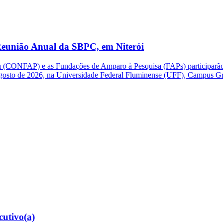
eunião Anual da SBPC, em Niterói
(CONFAP) e as Fundações de Amparo à Pesquisa (FAPs) participarão d
e agosto de 2026, na Universidade Federal Fluminense (UFF), Campus G
cutivo(a)