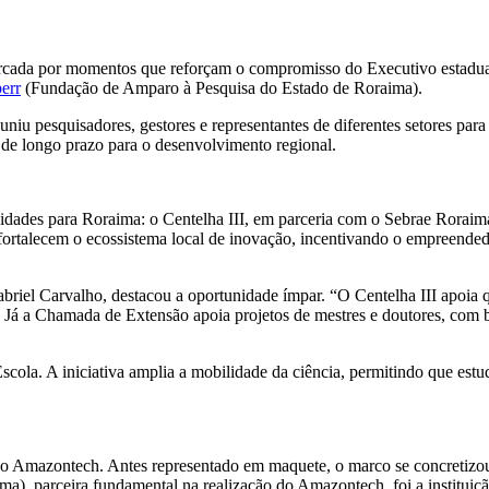
cada por momentos que reforçam o compromisso do Executivo estadual 
err
(Fundação de Amparo à Pesquisa do Estado de Roraima).
uniu pesquisadores, gestores e representantes de diferentes setores par
s de longo prazo para o desenvolvimento regional.
idades para Roraima: o Centelha III, em parceria com o Sebrae Rorai
fortalecem o ecossistema local de inovação, incentivando o empreendedo
iel Carvalho, destacou a oportunidade ímpar. “O Centelha III apoia q
 Já a Chamada de Extensão apoia projetos de mestres e doutores, com 
cola. A iniciativa amplia a mobilidade da ciência, permitindo que estu
o Amazontech. Antes representado em maquete, o marco se concretizou d
), parceira fundamental na realização do Amazontech, foi a instituição