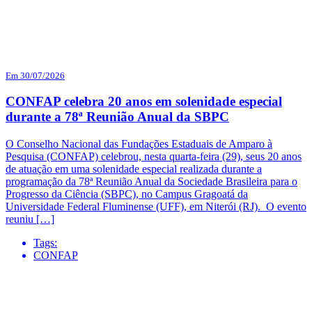
Em 30/07/2026
CONFAP celebra 20 anos em solenidade especial
durante a 78ª Reunião Anual da SBPC
O Conselho Nacional das Fundações Estaduais de Amparo à
Pesquisa (CONFAP) celebrou, nesta quarta-feira (29), seus 20 anos
de atuação em uma solenidade especial realizada durante a
programação da 78ª Reunião Anual da Sociedade Brasileira para o
Progresso da Ciência (SBPC), no Campus Gragoatá da
Universidade Federal Fluminense (UFF), em Niterói (RJ). O evento
reuniu […]
Tags:
CONFAP