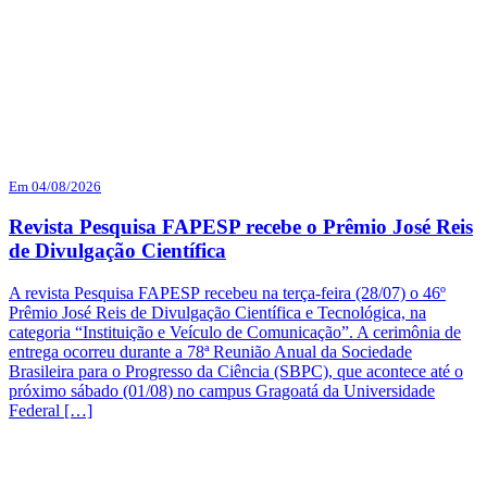
Em 04/08/2026
Revista Pesquisa FAPESP recebe o Prêmio José Reis
de Divulgação Científica
A revista Pesquisa FAPESP recebeu na terça-feira (28/07) o 46º
Prêmio José Reis de Divulgação Científica e Tecnológica, na
categoria “Instituição e Veículo de Comunicação”. A cerimônia de
entrega ocorreu durante a 78ª Reunião Anual da Sociedade
Brasileira para o Progresso da Ciência (SBPC), que acontece até o
próximo sábado (01/08) no campus Gragoatá da Universidade
Federal […]