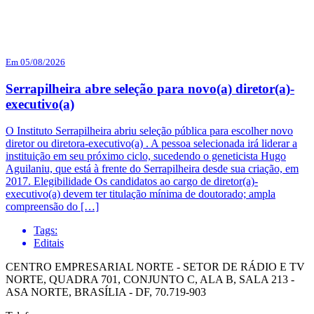
Em 05/08/2026
Serrapilheira abre seleção para novo(a) diretor(a)-
executivo(a)
O Instituto Serrapilheira abriu seleção pública para escolher novo
diretor ou diretora-executivo(a) . A pessoa selecionada irá liderar a
instituição em seu próximo ciclo, sucedendo o geneticista Hugo
Aguilaniu, que está à frente do Serrapilheira desde sua criação, em
2017. Elegibilidade Os candidatos ao cargo de diretor(a)-
executivo(a) devem ter titulação mínima de doutorado; ampla
compreensão do […]
Tags:
Editais
CENTRO EMPRESARIAL NORTE - SETOR DE RÁDIO E TV
NORTE, QUADRA 701, CONJUNTO C, ALA B, SALA 213 -
ASA NORTE, BRASÍLIA - DF, 70.719-903