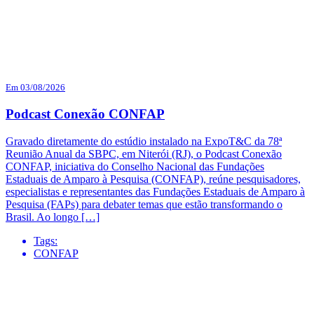
Em 03/08/2026
Podcast Conexão CONFAP
Gravado diretamente do estúdio instalado na ExpoT&C da 78ª
Reunião Anual da SBPC, em Niterói (RJ), o Podcast Conexão
CONFAP, iniciativa do Conselho Nacional das Fundações
Estaduais de Amparo à Pesquisa (CONFAP), reúne pesquisadores,
especialistas e representantes das Fundações Estaduais de Amparo à
Pesquisa (FAPs) para debater temas que estão transformando o
Brasil. Ao longo […]
Tags:
CONFAP