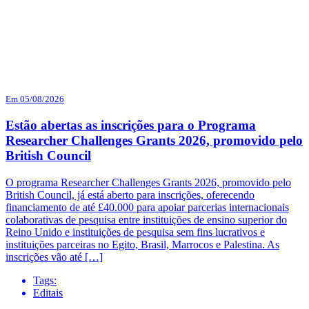
Em 05/08/2026
Estão abertas as inscrições para o Programa
Researcher Challenges Grants 2026, promovido pelo
British Council
O programa Researcher Challenges Grants 2026, promovido pelo
British Council, já está aberto para inscrições, oferecendo
financiamento de até £40.000 para apoiar parcerias internacionais
colaborativas de pesquisa entre instituições de ensino superior do
Reino Unido e instituições de pesquisa sem fins lucrativos e
instituições parceiras no Egito, Brasil, Marrocos e Palestina. As
inscrições vão até […]
Tags:
Editais