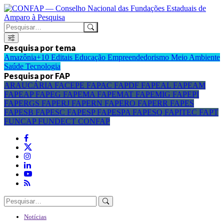
Pesquisa por tema
Amazônia+10
Editais
Educação
Empreendedorismo
Meio Ambiente
Saúde
Tecnologia
Pesquisa por FAP
ARAUCÁRIA
FACEPE
FAPAC
FAPDF
FAPEAL
FAPEAM
FAPEAP
FAPEG
FAPEMA
FAPEMAT
FAPEMIG
FAPEPI
FAPERGS
FAPERJ
FAPERN
FAPERO
FAPERR
FAPES
FAPESB
FAPESC
FAPESP
FAPESPA
FAPESQ
FAPITEC
FAPT
FUNCAP
FUNDECT
CONFAP
Notícias