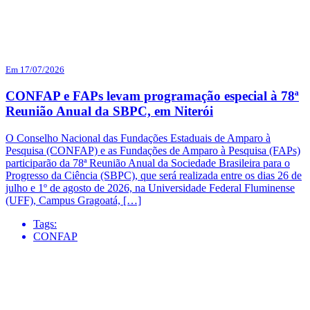
Em 17/07/2026
CONFAP e FAPs levam programação especial à 78ª
Reunião Anual da SBPC, em Niterói
O Conselho Nacional das Fundações Estaduais de Amparo à
Pesquisa (CONFAP) e as Fundações de Amparo à Pesquisa (FAPs)
participarão da 78ª Reunião Anual da Sociedade Brasileira para o
Progresso da Ciência (SBPC), que será realizada entre os dias 26 de
julho e 1º de agosto de 2026, na Universidade Federal Fluminense
(UFF), Campus Gragoatá, […]
Tags:
CONFAP