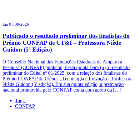
Em 07/08/2026
Publicado o resultado preliminar dos finalistas do
Prêmio CONFAP de CT&I – Professora Niède
Guidon (5ª Edição)
O Conselho Nacional das Fundações Estaduais de Amparo à
Pesquisa (CONFAP) publicou, nesta quinta-feira (6), o resultado
preliminar do Edital nº 01/2025, com a relação dos finalistas do
Prêmio CONFAP de Ciência, Tecnologia e Inovação – Professora
Niède Guidon (5ª edição). Em sua quinta edição, a premiação
nacional promovida pelo CONFAP conta com apoio da […]
Tags:
CONFAP