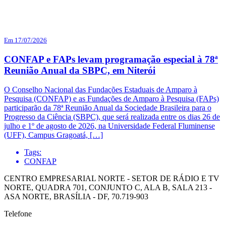
Em 17/07/2026
CONFAP e FAPs levam programação especial à 78ª
Reunião Anual da SBPC, em Niterói
O Conselho Nacional das Fundações Estaduais de Amparo à
Pesquisa (CONFAP) e as Fundações de Amparo à Pesquisa (FAPs)
participarão da 78ª Reunião Anual da Sociedade Brasileira para o
Progresso da Ciência (SBPC), que será realizada entre os dias 26 de
julho e 1º de agosto de 2026, na Universidade Federal Fluminense
(UFF), Campus Gragoatá, […]
Tags:
CONFAP
CENTRO EMPRESARIAL NORTE - SETOR DE RÁDIO E TV
NORTE, QUADRA 701, CONJUNTO C, ALA B, SALA 213 -
ASA NORTE, BRASÍLIA - DF, 70.719-903
Telefone