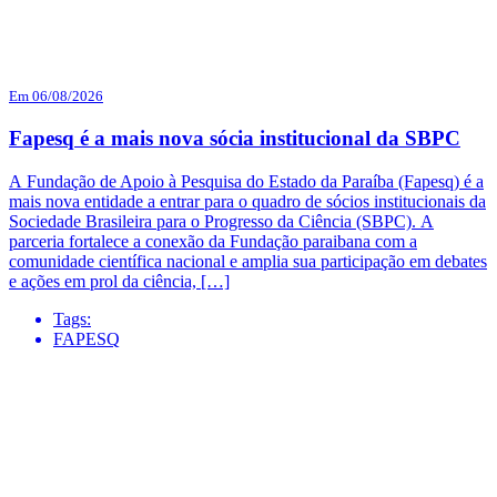
Em 06/08/2026
Fapesq é a mais nova sócia institucional da SBPC
A Fundação de Apoio à Pesquisa do Estado da Paraíba (Fapesq) é a
mais nova entidade a entrar para o quadro de sócios institucionais da
Sociedade Brasileira para o Progresso da Ciência (SBPC). A
parceria fortalece a conexão da Fundação paraibana com a
comunidade científica nacional e amplia sua participação em debates
e ações em prol da ciência, […]
Tags:
FAPESQ