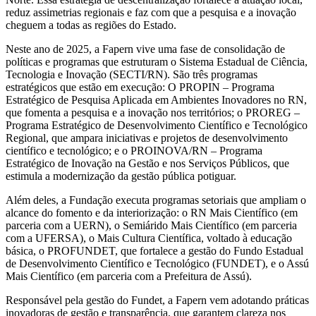
reduz assimetrias regionais e faz com que a pesquisa e a inovação
cheguem a todas as regiões do Estado.
Neste ano de 2025, a Fapern vive uma fase de consolidação de
políticas e programas que estruturam o Sistema Estadual de Ciência,
Tecnologia e Inovação (SECTI/RN). São três programas
estratégicos que estão em execução: O PROPIN – Programa
Estratégico de Pesquisa Aplicada em Ambientes Inovadores no RN,
que fomenta a pesquisa e a inovação nos territórios; o PROREG –
Programa Estratégico de Desenvolvimento Científico e Tecnológico
Regional, que ampara iniciativas e projetos de desenvolvimento
científico e tecnológico; e o PROINOVA/RN – Programa
Estratégico de Inovação na Gestão e nos Serviços Públicos, que
estimula a modernização da gestão pública potiguar.
Além deles, a Fundação executa programas setoriais que ampliam o
alcance do fomento e da interiorização: o RN Mais Científico (em
parceria com a UERN), o Semiárido Mais Científico (em parceria
com a UFERSA), o Mais Cultura Científica, voltado à educação
básica, o PROFUNDET, que fortalece a gestão do Fundo Estadual
de Desenvolvimento Científico e Tecnológico (FUNDET), e o Assú
Mais Científico (em parceria com a Prefeitura de Assú).
Responsável pela gestão do Fundet, a Fapern vem adotando práticas
inovadoras de gestão e transparência, que garantem clareza nos