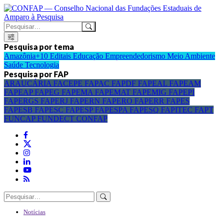
Pesquisa por tema
Amazônia+10
Editais
Educação
Empreendedorismo
Meio Ambiente
Saúde
Tecnologia
Pesquisa por FAP
ARAUCÁRIA
FACEPE
FAPAC
FAPDF
FAPEAL
FAPEAM
FAPEAP
FAPEG
FAPEMA
FAPEMAT
FAPEMIG
FAPEPI
FAPERGS
FAPERJ
FAPERN
FAPERO
FAPERR
FAPES
FAPESB
FAPESC
FAPESP
FAPESPA
FAPESQ
FAPITEC
FAPT
FUNCAP
FUNDECT
CONFAP
Notícias