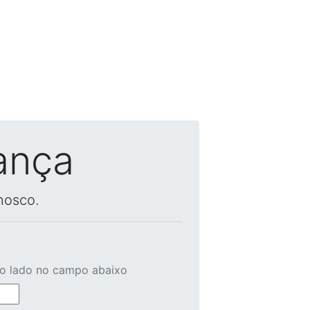
ança
nosco.
ao lado no campo abaixo