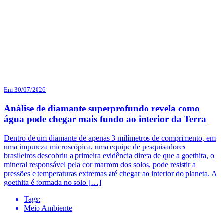
Em 30/07/2026
Análise de diamante superprofundo revela como
água pode chegar mais fundo ao interior da Terra
Dentro de um diamante de apenas 3 milímetros de comprimento, em
uma impureza microscópica, uma equipe de pesquisadores
brasileiros descobriu a primeira evidência direta de que a goethita, o
mineral responsável pela cor marrom dos solos, pode resistir a
pressões e temperaturas extremas até chegar ao interior do planeta. A
goethita é formada no solo […]
Tags:
Meio Ambiente