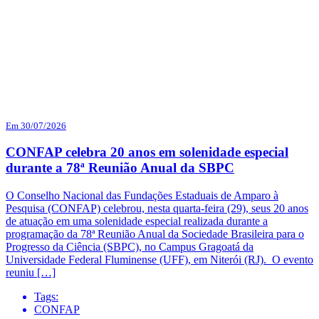
Em 30/07/2026
CONFAP celebra 20 anos em solenidade especial
durante a 78ª Reunião Anual da SBPC
O Conselho Nacional das Fundações Estaduais de Amparo à
Pesquisa (CONFAP) celebrou, nesta quarta-feira (29), seus 20 anos
de atuação em uma solenidade especial realizada durante a
programação da 78ª Reunião Anual da Sociedade Brasileira para o
Progresso da Ciência (SBPC), no Campus Gragoatá da
Universidade Federal Fluminense (UFF), em Niterói (RJ). O evento
reuniu […]
Tags:
CONFAP