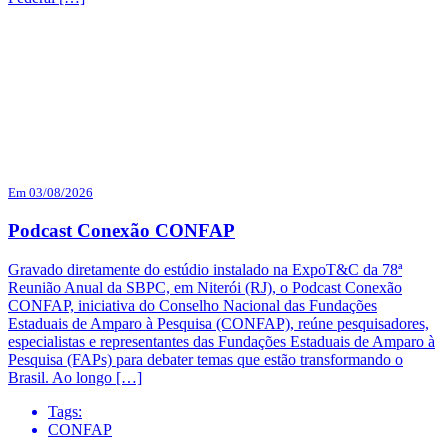
Em 03/08/2026
Podcast Conexão CONFAP
Gravado diretamente do estúdio instalado na ExpoT&C da 78ª
Reunião Anual da SBPC, em Niterói (RJ), o Podcast Conexão
CONFAP, iniciativa do Conselho Nacional das Fundações
Estaduais de Amparo à Pesquisa (CONFAP), reúne pesquisadores,
especialistas e representantes das Fundações Estaduais de Amparo à
Pesquisa (FAPs) para debater temas que estão transformando o
Brasil. Ao longo […]
Tags:
CONFAP