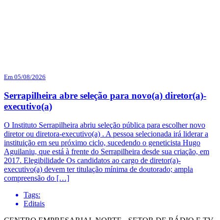
Em 05/08/2026
Serrapilheira abre seleção para novo(a) diretor(a)-
executivo(a)
O Instituto Serrapilheira abriu seleção pública para escolher novo
diretor ou diretora-executivo(a) . A pessoa selecionada irá liderar a
instituição em seu próximo ciclo, sucedendo o geneticista Hugo
Aguilaniu, que está à frente do Serrapilheira desde sua criação, em
2017. Elegibilidade Os candidatos ao cargo de diretor(a)-
executivo(a) devem ter titulação mínima de doutorado; ampla
compreensão do […]
Tags:
Editais