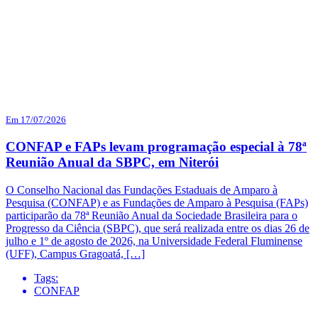
Em 17/07/2026
CONFAP e FAPs levam programação especial à 78ª
Reunião Anual da SBPC, em Niterói
O Conselho Nacional das Fundações Estaduais de Amparo à
Pesquisa (CONFAP) e as Fundações de Amparo à Pesquisa (FAPs)
participarão da 78ª Reunião Anual da Sociedade Brasileira para o
Progresso da Ciência (SBPC), que será realizada entre os dias 26 de
julho e 1º de agosto de 2026, na Universidade Federal Fluminense
(UFF), Campus Gragoatá, […]
Tags:
CONFAP