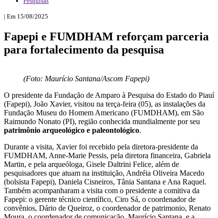
Pesquisas
| Em 15/08/2025
Fapepi e FUMDHAM reforçam parceria
para fortalecimento da pesquisa
(Foto: Maurício Santana/Ascom Fapepi)
O presidente da Fundação de Amparo à Pesquisa do Estado do Piauí
(Fapepi), João Xavier, visitou na terça-feira (05), as instalações da
Fundação Museu do Homem Americano (FUMDHAM), em São
Raimundo Nonato (PI), região conhecida mundialmente por seu
patrimônio arqueológico e paleontológico
.
Durante a visita, Xavier foi recebido pela diretora-presidente da
FUMDHAM, Anne-Marie Pessis, pela diretora financeira, Gabriela
Martin, e pela arqueóloga, Gisele Daltrini Felice, além de
pesquisadores que atuam na instituição, Andréia Oliveira Macedo
(bolsista Fapepi), Daniela Cisneiros, Tânia Santana e Ana Raquel.
Também acompanharam a visita com o presidente a comitiva da
Fapepi: o gerente técnico científico, Ciro Sá, o coordenador de
convênios, Dário de Queiroz, o coordenador de patrimonio, Renato
Moura, o coordenador de comunicação, Maurício Santana, e a