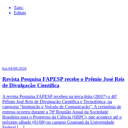
Tags:
Editais
Em 04/08/2026
Revista Pesquisa FAPESP recebe o Prêmio José Reis
de Divulgação Científica
A revista Pesquisa FAPESP recebeu na terça-feira (28/07) o 46º
Prêmio José Reis de Divulgação Científica e Tecnológica, na
categoria “Instituição e Veículo de Comunicação”. A cerimônia de
entrega ocorreu durante a 78ª Reunião Anual da Sociedade
Brasileira para o Progresso da Ciência (SBPC), que acontece até o
próximo sábado (01/08) no campus Gragoatá da Universidade
Federal […]