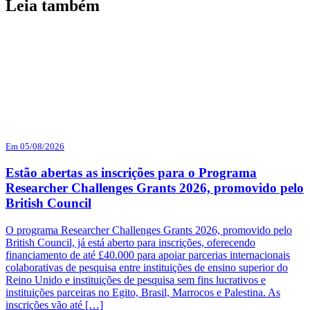
Leia também
Em 05/08/2026
Estão abertas as inscrições para o Programa
Researcher Challenges Grants 2026, promovido pelo
British Council
O programa Researcher Challenges Grants 2026, promovido pelo
British Council, já está aberto para inscrições, oferecendo
financiamento de até £40.000 para apoiar parcerias internacionais
colaborativas de pesquisa entre instituições de ensino superior do
Reino Unido e instituições de pesquisa sem fins lucrativos e
instituições parceiras no Egito, Brasil, Marrocos e Palestina. As
inscrições vão até […]