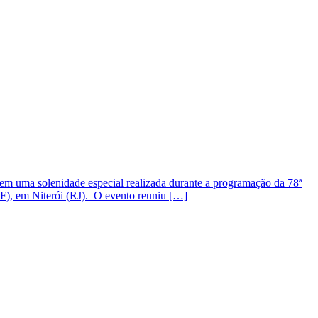
em uma solenidade especial realizada durante a programação da 78ª
F), em Niterói (RJ). O evento reuniu […]