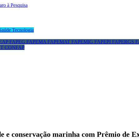
Saúde
Tecnologia
EAP
FAPEG
FAPEMA
FAPEMAT
FAPEMIG
FAPEPI
FAPERGS
F
CT
CONFAP
ade e conservação marinha com Prêmio de E