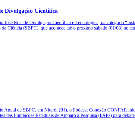
e Divulgação Científica
o José Reis de Divulgação Científica e Tecnológica, na categoria “Ins
so da Ciência (SBPC), que acontece até o próximo sábado (01/08) no 
ão Anual da SBPC, em Niterói (RJ), o Podcast Conexão CONFAP, inic
ntes das Fundações Estaduais de Amparo à Pesquisa (FAPs) para debate