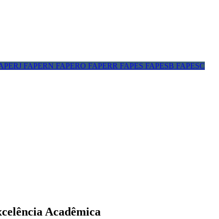
APERJ
FAPERN
FAPERO
FAPERR
FAPES
FAPESB
FAPESC
xcelência Acadêmica