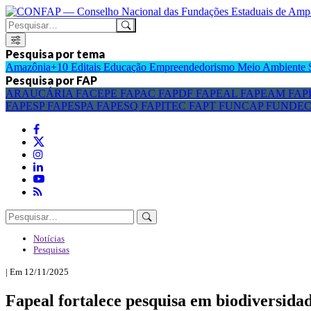
Pesquisa por tema
Amazônia+10
Editais
Educação
Empreendedorismo
Meio Ambiente
Pesquisa por FAP
ARAUCÁRIA
FACEPE
FAPAC
FAPDF
FAPEAL
FAPEAM
FAP
FAPESP
FAPESPA
FAPESQ
FAPITEC
FAPT
FUNCAP
FUNDE
Notícias
Pesquisas
| Em 12/11/2025
Fapeal fortalece pesquisa em biodiversid