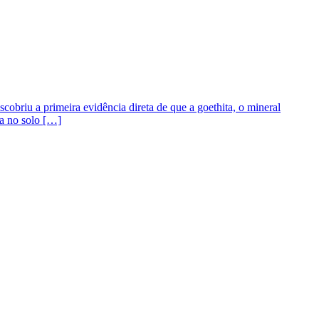
briu a primeira evidência direta de que a goethita, o mineral
da no solo […]