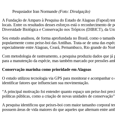
Pesqusiador Iran Normande
(Foto: Divulgação)
A Fundação de Amparo à Pesquisa do Estado de Alagoas (Fapeal) tem 
locais. Entre os resultados desses esforços está o reconhecimento 
Diversidade Biológica e Conservação nos Trópicos (DIBICT), da Uni
Seu estudo analisou, de forma aprofundada no Brasil, como o tamanho
popularmente como peixe-boi das Antilhas. Trata-se de uma das espéc
especialmente entre Alagoas, Ceará, Pernambuco, Rio grande do Norte
Com metodologia de rastreamento, a pesquisa produziu dados que já po
para a manutenção da espécie, mas também marcado por pressões ambi
Conservação marinha como prioridade em Alagoas
O estudo utilizou tecnologia via GPS para monitorar e acompanhar o d
identificar fatores que influenciam sua movimentação.
“A principal motivação foi entender quanto espaço um peixe-boi preci
políticas públicas, como a criação de novas unidades de conservação
A pesquisa identificou que peixes-boi com maior tamanho corporal te
possuem áreas de vida maiores do que aqueles que alternam entre ambi