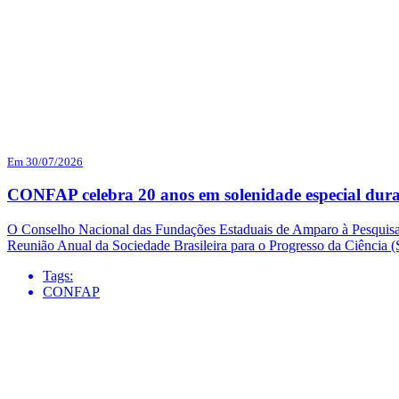
Em 30/07/2026
CONFAP celebra 20 anos em solenidade especial dur
O Conselho Nacional das Fundações Estaduais de Amparo à Pesquisa (
Reunião Anual da Sociedade Brasileira para o Progresso da Ciência
Tags:
CONFAP