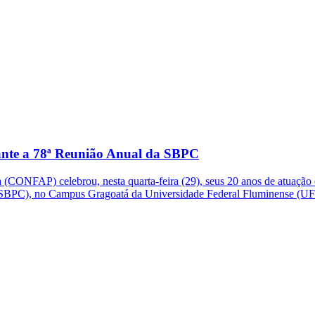
ante a 78ª Reunião Anual da SBPC
CONFAP) celebrou, nesta quarta-feira (29), seus 20 anos de atuação 
 (SBPC), no Campus Gragoatá da Universidade Federal Fluminense (UF