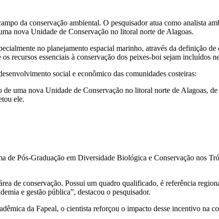
o campo da conservação ambiental. O pesquisador atua como analista a
 uma nova Unidade de Conservação no litoral norte de Alagoas.
pecialmente no planejamento espacial marinho, através da definição de 
 recursos essenciais à conservação dos peixes-boi sejam incluídos nes
 desenvolvimento social e econômico das comunidades costeiras:
de uma nova Unidade de Conservação no litoral norte de Alagoas, de f
tou ele.
ama de Pós-Graduação em Diversidade Biológica e Conservação nos Tró
ea de conservação. Possui um quadro qualificado, é referência regiona
ademia e gestão pública”, destacou o pesquisador.
mica da Fapeal, o cientista reforçou o impacto desse incentivo na co