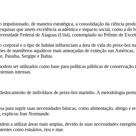
impulsionado, de maneira estratégica, a consolidação da ciência produ
de pesquisas que unem excelência acadêmica e impacto social, como a d
versidade Federal de Alagoas (Ufal), contemplado no Prêmio de Excel
 corporal e o tipo de habitat influenciam a área de vida do peixe-boi
ies de mamíferos aquáticos mais ameaçadas de extinção nas Américas, e
, Paraíba, Sergipe e Bahia.
dem ser utilizados como base para políticas públicas de conservação no 
entais intensas.
eslocamento de indivíduos de peixe-boi marinho. A metodologia permiti
sa para suprir suas necessidades básicas, como alimentação, abrigo e r
”, explicou Iran Normande.
ndem a utilizar áreas mais amplas, devido às suas necessidades energé
entes como estuários, rios e mar.